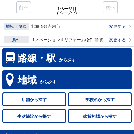
前へ
次へ
1ページ目
(ページ中)
地域・路線
北海道歌志内市
変更する
条件
リノベーション＆リフォーム物件 賃貸物件 ダブル0
変更する
路線・駅
から探す
地域
から探す
店舗
から探す
学校名
から探す
生活施設
から探す
家賃相場
から探す