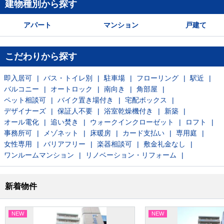
建物種別から探す
アパート
マンション
戸建て
こだわりから探す
即入居可
バス・トイレ別
駐車場
フローリング
駅近
バルコニー
オートロック
南向き
角部屋
ペット相談可
バイク置き場付き
宅配ボックス
デザイナーズ
保証人不要
浴室乾燥機付き
新築
オール電化
追い焚き
ウォークインクローゼット
ロフト
事務所可
メゾネット
床暖房
カード支払い
専用庭
女性専用
バリアフリー
楽器相談可
敷金礼金なし
ワンルームマンション
リノベーション・リフォーム
新着物件
NEW
NEW