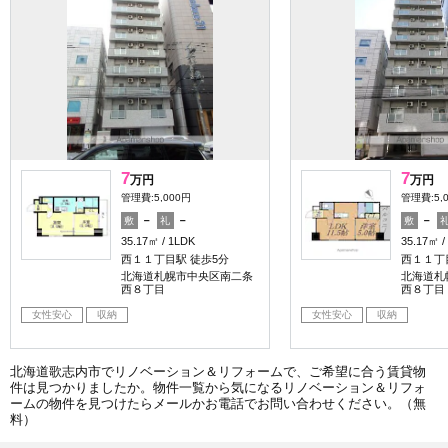
7
7
万円
万円
管理費:5,000円
管理費:5,
－
－
－
敷
礼
敷
35.17㎡
1LDK
35.17㎡
西１１丁目駅 徒歩5分
西１１丁
北海道札幌市中央区南二条
北海道札
西８丁目
西８丁目
女性安心
収納
女性安心
収納
北海道歌志内市でリノベーション＆リフォームで、ご希望に合う賃貸物
件は見つかりましたか。物件一覧から気になるリノベーション＆リフォ
ームの物件を見つけたらメールかお電話でお問い合わせください。（無
料）