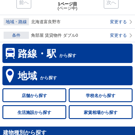
前へ
次へ
1ページ目
(ページ中)
地域・路線
北海道富良野市
変更する
条件
角部屋 賃貸物件 ダブル0
変更する
路線・駅
から探す
地域
から探す
店舗
から探す
学校名
から探す
生活施設
から探す
家賃相場
から探す
建物種別から探す