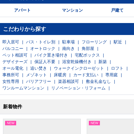
アパート
マンション
戸建て
こだわりから探す
即入居可
バス・トイレ別
駐車場
フローリング
駅近
バルコニー
オートロック
南向き
角部屋
ペット相談可
バイク置き場付き
宅配ボックス
デザイナーズ
保証人不要
浴室乾燥機付き
新築
オール電化
追い焚き
ウォークインクローゼット
ロフト
事務所可
メゾネット
床暖房
カード支払い
専用庭
女性専用
バリアフリー
楽器相談可
敷金礼金なし
ワンルームマンション
リノベーション・リフォーム
新着物件
NEW
NEW