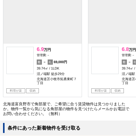
6.9
6.8
万円
万円
管理費:－
管理費:－
－
69,000円
－
敷
礼
敷
39.74㎡
1LDK
39.74㎡
沼ノ端駅 徒歩29分
沼ノ端駅 
北海道苫小牧市拓勇東町７
北海道苫
丁目
丁目
料理が楽
収納
料理が楽
収納
北海道富良野市で角部屋で、ご希望に合う賃貸物件は見つかりました
か。物件一覧から気になる角部屋の物件を見つけたらメールかお電話で
お問い合わせください。（無料）
条件にあった新着物件を受け取る