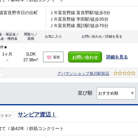
道富良野市日の出町
ＪＲ富良野線 富良野駅/徒歩3分
ＪＲ富良野線 学田駅/徒歩35分
ＪＲ富良野線 鹿討駅/徒歩70分
金・保証金／
間取り／
お気に入り
お問い合わせ／詳細を見る
礼金・権利金
面積
物件★
1ヶ月
1LDK
詳細を見る
お問い合わせ
追加
－
27.38m²
マ
アパマンショップ旭川駅前店
並び順
サンピア渡辺Ⅰ
ンション
建て
/
築42年
/
鉄筋コンクリート