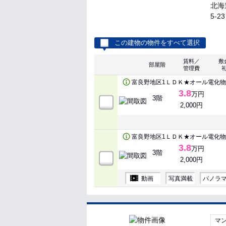
北海
5-23
この建物の物件をすべて選択
賃料／
敷
部屋階
管理費
富良野地区1ＬＤＫ★オール電化
3.8
万円
3階
2,000円
富良野地区1ＬＤＫ★オール電化
3.8
万円
3階
2,000円
動画
写真満載
パノラ
マ