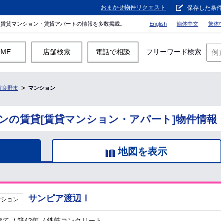
おまかせ物件リクエスト
保存した条
。賃貸マンション・賃貸アパートの情報を多数掲載。
English
簡体中文
繁体
OME
店舗検索
電話で相談
フリーワード検索
富良野市
マンション
ンの賃貸[賃貸マンション・アパート]物件情報
地図を表示
サンピア渡辺Ⅰ
ンション
建て
/
築42年
/
鉄筋コンクリート