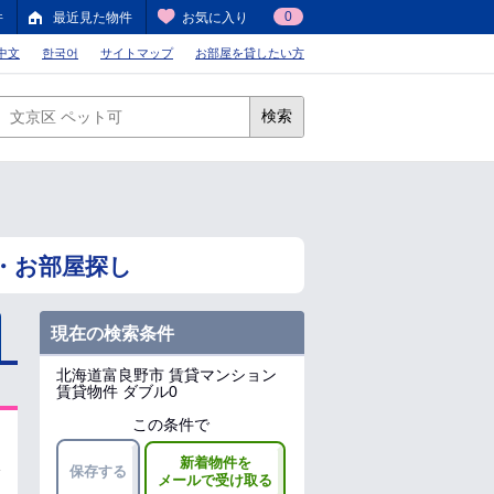
0
件
最近見た物件
お気に入り
中文
한국어
サイトマップ
お部屋を貸したい方
検索
・お部屋探し
現在の検索条件
北海道富良野市
賃貸マンション
賃貸物件 ダブル0
この条件で
新着物件を
保存する
メールで受け取る