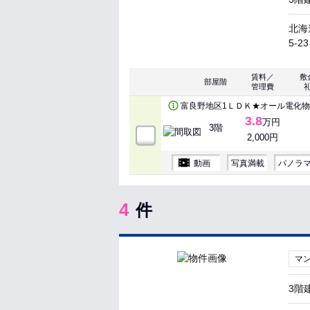
北海
5-23
賃料／
敷
部屋階
管理費
富良野地区1ＬＤＫ★オール電化
3.8
万円
3階
2,000円
動画
写真満載
パノラ
4
件
マ
3階