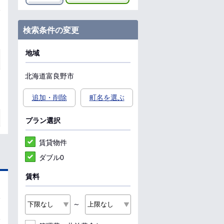
検索条件の変更
地域
北海道
富良野市
追加・削除
町名を選ぶ
プラン選択
賃貸物件
ダブル0
賃料
～