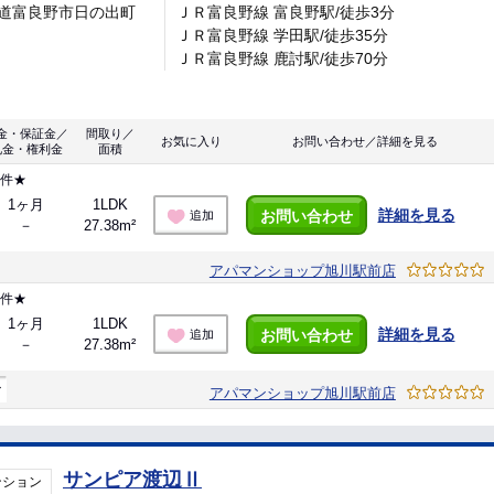
道富良野市日の出町
ＪＲ富良野線 富良野駅/徒歩3分
ＪＲ富良野線 学田駅/徒歩35分
ＪＲ富良野線 鹿討駅/徒歩70分
金・保証金／
間取り／
お気に入り
お問い合わせ／詳細を見る
礼金・権利金
面積
物件★
1ヶ月
1LDK
詳細を見る
お問い合わせ
追加
－
27.38m²
アパマンショップ旭川駅前店
物件★
1ヶ月
1LDK
詳細を見る
お問い合わせ
追加
－
27.38m²
マ
アパマンショップ旭川駅前店
サンピア渡辺Ⅱ
ンション