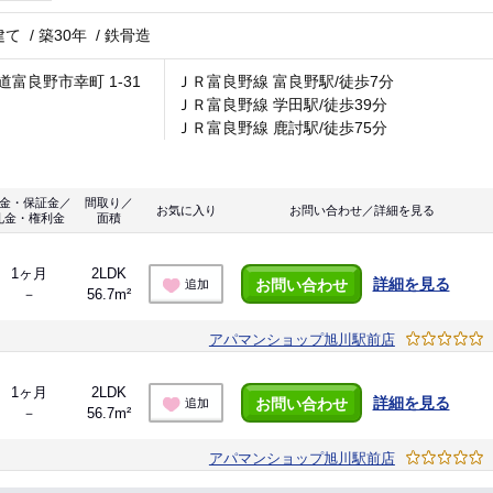
建て
/
築30年
/
鉄骨造
道富良野市幸町 1-31
ＪＲ富良野線 富良野駅/徒歩7分
ＪＲ富良野線 学田駅/徒歩39分
ＪＲ富良野線 鹿討駅/徒歩75分
金・保証金／
間取り／
お気に入り
お問い合わせ／詳細を見る
礼金・権利金
面積
1ヶ月
2LDK
詳細を見る
お問い合わせ
追加
－
56.7m²
アパマンショップ旭川駅前店
1ヶ月
2LDK
詳細を見る
お問い合わせ
追加
－
56.7m²
アパマンショップ旭川駅前店