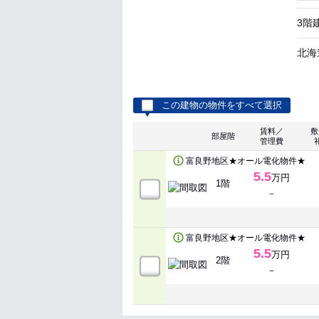
3階
北海
この建物の物件をすべて選択
賃料／
敷
部屋階
管理費
富良野地区★オール電化物件★
5.5
万円
1階
－
富良野地区★オール電化物件★
5.5
万円
2階
－