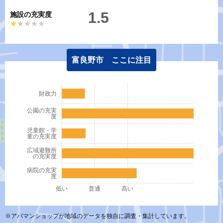
1.5
施設の充実度
★★★★★
★★★★★
富良野市 ここに注目
財政力
公園の充実
度
児童館・学
童の充実度
広域避難所
の充実度
病院の充実
度
低い
普通
高い
※アパマンショップが地域のデータを独自に調査・集計しています。