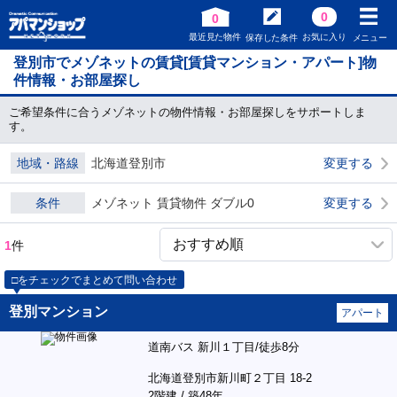
0
0
最近見た物件
お気に入り
保存した条件
メニュー
登別市でメゾネットの賃貸[賃貸マンション・アパート]物
件情報・お部屋探し
ご希望条件に合うメゾネットの物件情報・お部屋探しをサポートしま
す。
地域・路線
北海道登別市
変更する
条件
メゾネット 賃貸物件 ダブル0
変更する
1
件
□をチェックでまとめて問い合わせ
登別マンション
アパート
道南バス 新川１丁目/徒歩8分
北海道登別市新川町２丁目 18-2
2階建 / 築48年