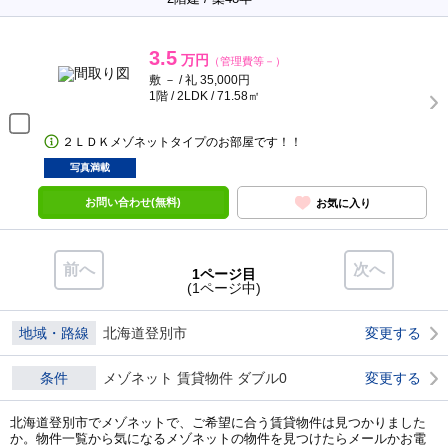
3.5
万円
（管理費等－）
敷 － / 礼 35,000円
1階 / 2LDK / 71.58㎡
２ＬＤＫメゾネットタイプのお部屋です！！
写真満載
お問い合わせ(無料)
お気に入り
前へ
次へ
1ページ目
(1ページ中)
地域・路線
北海道登別市
変更する
条件
メゾネット 賃貸物件 ダブル0
変更する
北海道登別市でメゾネットで、ご希望に合う賃貸物件は見つかりました
か。物件一覧から気になるメゾネットの物件を見つけたらメールかお電