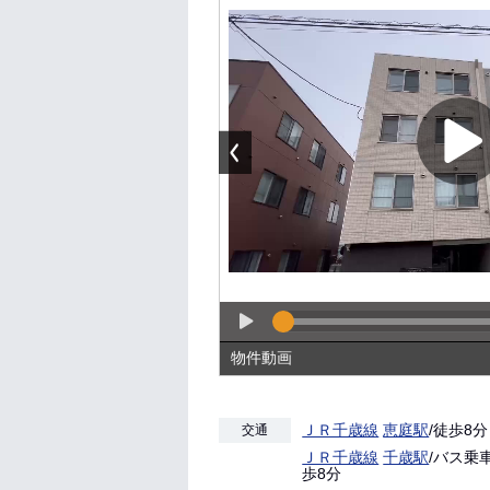
物件動画
ＪＲ千歳線
恵庭駅
/徒歩8分
交通
ＪＲ千歳線
千歳駅
/バス乗
歩8分