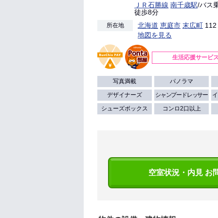
ＪＲ石勝線
南千歳駅
/バス
徒歩8分
北海道
恵庭市
末広町
112
所在地
地図を見る
生活応援サービ
写真満載
パノラマ
デザイナーズ
シャンプードレッサー
イ
シューズボックス
コンロ2口以上
空室状況・内見 お