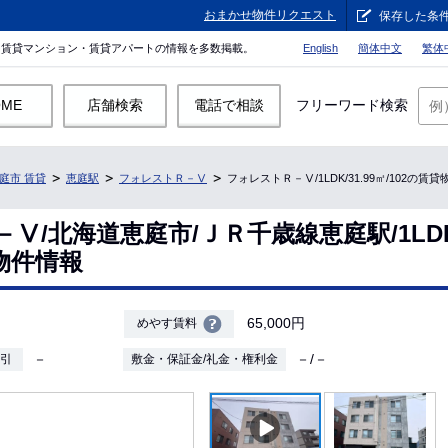
おまかせ物件リクエスト
保存した条
。賃貸マンション・賃貸アパートの情報を多数掲載。
English
簡体中文
繁体
OME
店舗検索
電話で相談
フリーワード検索
庭市 賃貸
恵庭駅
フォレストＲ－Ⅴ
フォレストＲ－Ⅴ/1LDK/31.99㎡/102の賃
/北海道恵庭市/ＪＲ千歳線恵庭駅/1LDK/
貸物件情報
65,000円
めやす賃料
－
－/－
敷引
敷金・保証金/礼金・権利金