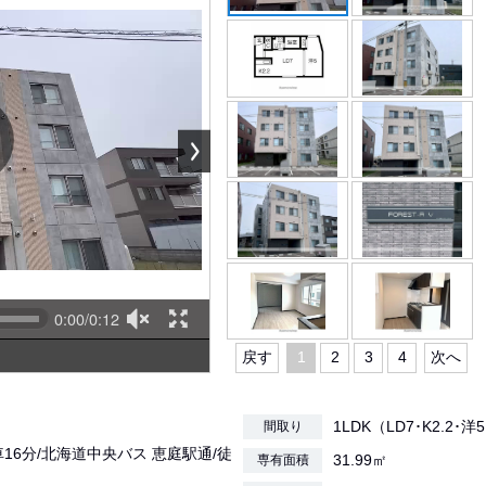
0:00/0:12
戻す
1
2
3
4
次へ
1LDK（LD7･K2.2･洋
間取り
車16分/北海道中央バス 恵庭駅通/徒
31.99㎡
専有面積