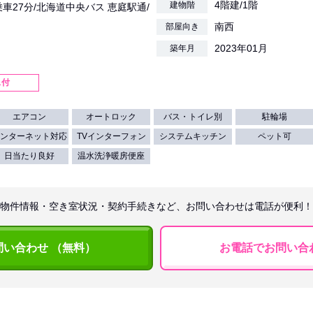
4階建/1階
建物階
乗車27分/北海道中央バス 恵庭駅通/
南西
部屋向き
2023年01月
築年月
ス付
エアコン
オートロック
バス・トイレ別
駐輪場
ンターネット対応
TVインターフォン
システムキッチン
ペット可
日当たり良好
温水洗浄暖房便座
物件情報・空き室状況・契約手続きなど、お問い合わせは電話が便利！
問い合わせ （無料）
お電話でお問い合