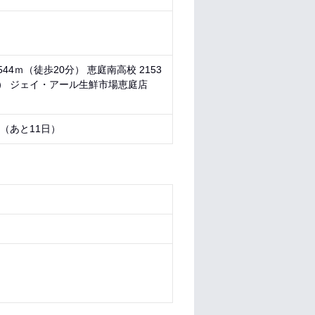
44ｍ（徒歩20分） 恵庭南高校 2153
0分） ジェイ・アール生鮮市場恵庭店
0 （あと
11日
）