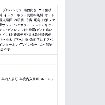
･プロパンガス･南西向き･ゴミ集積
料･インターネット使用料無料･オート
理人巡回･冷暖房･冷房･暖房･灯油ファ
重サッシ･ペアガラス･システムキッチ
ン･ガスレンジ付･給湯(ガス)･追い
トイレ別･暖房便座･温水洗浄暖房便
台･排水（下水）※･洗面所にドア･シ
インターホン･TVインターホン･保証
礼金不要
）･年内入居可･年度内入居可･ルームシ