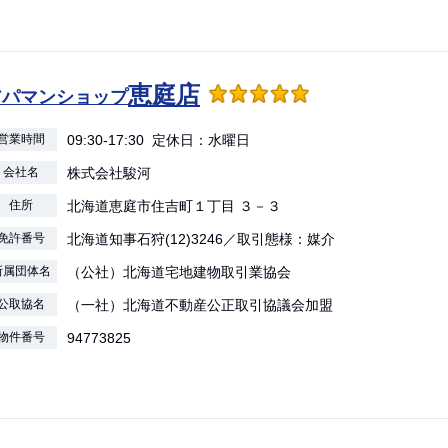
恵庭店
アパマンショップ
営業時間
09:30-17:30 定休日：水曜日
会社名
株式会社駿河
住所
北海道恵庭市住吉町１丁目 ３－３
免許番号
北海道知事石狩(12)3246／取引態様：媒介
所属団体名
（公社）北海道宅地建物取引業協会
公取協名
（一社）北海道不動産公正取引協議会加盟
物件番号
94773825