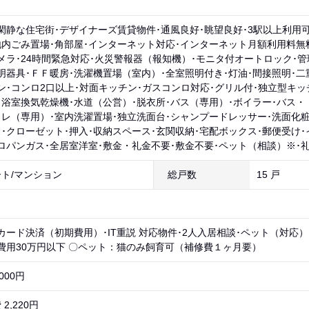
閑静な住宅街･デザイナーズ賃貸物件･通風良好･眺望良好･3駅以上利用可
地内ごみ置場･角部屋･インターネット対応･インターネット月額利用料無
メラ･24時間緊急対応･火災警報器（報知機）･モニタ付オートロック･管
明器具･ＦＦ暖房･洗濯機置場（室内）･全室照明付き･灯油･間接照明･二
ン･コンロ2口以上･対面キッチン･ガスコンロ対応･グリル付･独立型キッチ
･浴室換気乾燥機･水道（公営）･脱衣所･バス（専用）･ボイラー･バス・
イレ（専用）･室内洗濯置場･独立洗面台･シャンプードレッサー･洗面化粧
･クローゼット･押入･収納スペース･玄関収納･宅配ボックス･郵便受け･
ロパンガス･全居室洋室･敷金・礼金不要･敷金不要･ペット（相談）※･
ト/マンション
総戸数
15 戸
カード決済（初期費用）･IT重説 対応物件･2人入居相談･ペット（対応
費用30万円以下 〇ペット：猫のみ飼育可（補修費１ヶ月要）
000円
2,220円