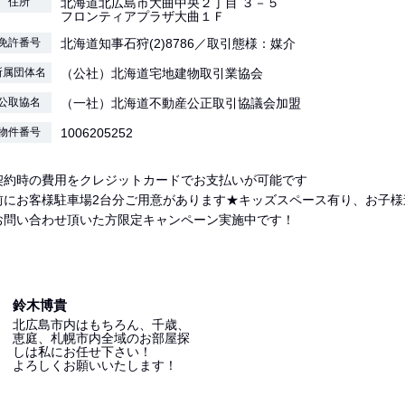
住所
北海道北広島市大曲中央２丁目 ３－５
フロンティアプラザ大曲１Ｆ
免許番号
北海道知事石狩(2)8786／取引態様：媒介
所属団体名
（公社）北海道宅地建物取引業協会
公取協名
（一社）北海道不動産公正取引協議会加盟
物件番号
1006205252
契約時の費用をクレジットカードでお支払いが可能です
前にお客様駐車場2台分ご用意があります★キッズスペース有り、お子様
お問い合わせ頂いた方限定キャンペーン実施中です！
鈴木博貴
北広島市内はもちろん、千歳、
恵庭、札幌市内全域のお部屋探
しは私にお任せ下さい！
よろしくお願いいたします！