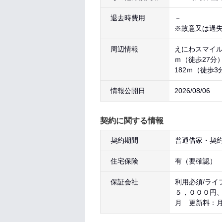
退去時費用
－
※故意又は過
周辺情報
えにわスマイル保
ｍ（徒歩27分）
182ｍ（徒歩3
情報公開日
2026/08/06
契約に関する情報
契約期間
普通借家・契約
住宅保険
有（要確認）
保証会社
利用必須/ライ
５，０００円
月 更新料：