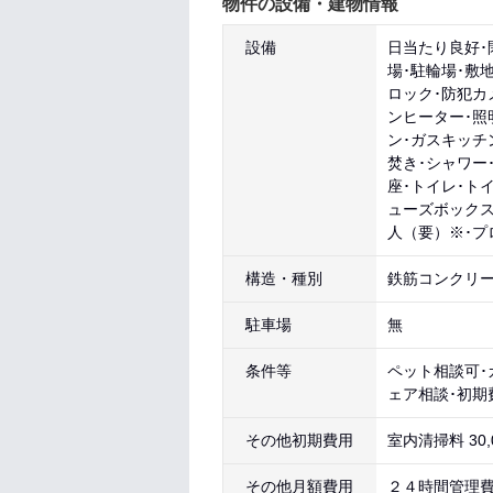
物件の設備・建物情報
設備
日当たり良好･
場･駐輪場･敷
ロック･防犯カ
ンヒーター･照
ン･ガスキッチ
焚き･シャワー
座･トイレ･ト
ューズボックス
人（要）※･プ
構造・種別
鉄筋コンクリー
駐車場
無
条件等
ペット相談可･
ェア相談･初期
その他初期費用
室内清掃料 30,
その他月額費用
２４時間管理費 