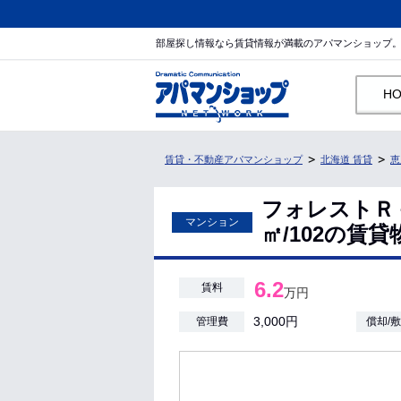
部屋探し情報なら賃貸情報が満載のアパマンショップ
H
賃貸・不動産アパマンショップ
北海道 賃貸
恵
フォレストＲ－Ⅴ
マンション
㎡/102の賃
6.2
賃料
万円
3,000円
管理費
償却/