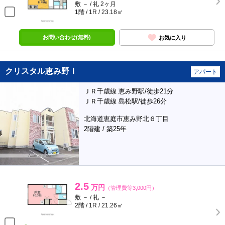
敷 － / 礼 2ヶ月
1階 / 1R / 23.18㎡
お問い合わせ(無料)
お気に入り
クリスタル恵み野Ⅰ
アパート
ＪＲ千歳線 恵み野駅/徒歩21分
ＪＲ千歳線 島松駅/徒歩26分
北海道恵庭市恵み野北６丁目
2階建 / 築25年
2.5
万円
（管理費等3,000円）
敷 － / 礼 －
2階 / 1R / 21.26㎡