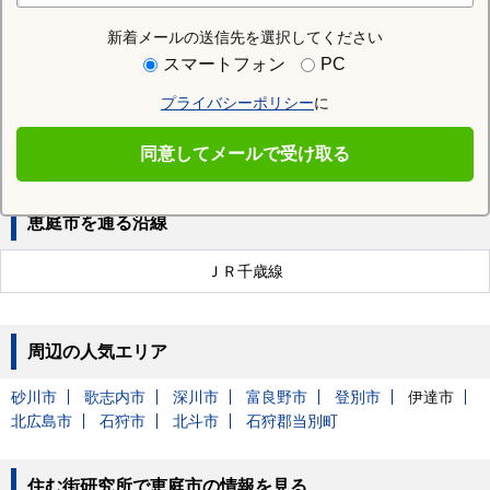
新着メールの送信先を選択してください
近隣の駅
スマートフォン
PC
恵み野駅
恵庭駅
島松駅
プライバシーポリシー
に
サッポロビール庭園駅
同意してメールで受け取る
恵庭市を通る沿線
ＪＲ千歳線
周辺の人気エリア
砂川市
歌志内市
深川市
富良野市
登別市
伊達市
北広島市
石狩市
北斗市
石狩郡当別町
住む街研究所で恵庭市の情報を見る