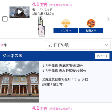
4.1
万円
（管理費等2,900円）
敷 － / 礼 1ヶ月
1階 / 1R / 32.9㎡
BunChinPAY
ポンタ
部屋
パノラマ
動画あり
3
件
ジュネスＢ
アパート
ＪＲ千歳線 恵庭駅/徒歩10分
ＪＲ千歳線 恵み野駅/徒歩50分
北海道恵庭市相生町４丁目 8-12
2階建 / 築17年
4.1
万円
（管理費等2,900円）