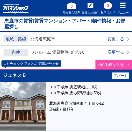
0
0
最近見た物件
お気に入り
保存した条件
メニュー
恵庭市の賃貸[賃貸マンション・アパート]物件情報・お部
屋探し
地域・路線
北海道恵庭市
変更する
条件
ワンルーム 賃貸物件 ダブル0
変更する
□をチェックでまとめて問い合わせ
物件動画を公開中！
ジュネスＢ
アパート
ＪＲ千歳線 恵庭駅/徒歩10分
ＪＲ千歳線 恵み野駅/徒歩50分
北海道恵庭市相生町４丁目 8-12
2階建 / 築17年