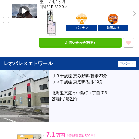
敷 － / 礼 1ヶ月
1階 / 1R / 32.9㎡
BunChinPAY
ポンタ
部屋
パノラマ
動画あり
お問い合わせ(無料)
レオパレスエトワール
アパート
ＪＲ千歳線 恵み野駅/徒歩20分
ＪＲ千歳線 恵庭駅/徒歩19分
北海道恵庭市中島町１丁目 7-3
2階建 / 築21年
7.1
万円
（管理費等6,500円）