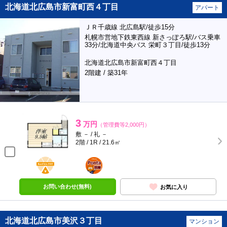
北海道北広島市新富町西４丁目
アパート
ＪＲ千歳線 北広島駅/徒歩15分
札幌市営地下鉄東西線 新さっぽろ駅/バス乗車
33分/北海道中央バス 栄町３丁目/徒歩13分
北海道北広島市新富町西４丁目
2階建 / 築31年
3
万円
（管理費等2,000円）
敷 － / 礼 －
2階 / 1R / 21.6㎡
BunChinPAY
ポンタ
部屋
お問い合わせ(無料)
お気に入り
北海道北広島市美沢３丁目
マンション