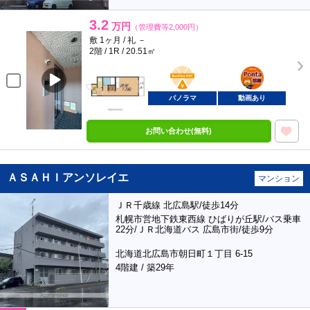
3.2
万円
（管理費等2,000円）
敷 1ヶ月 / 礼 －
2階 / 1R / 20.51㎡
BunChinPAY
ポンタ
部屋
パノラマ
動画あり
お問い合わせ(無料)
ＡＳＡＨＩアンソレイエ
マンション
ＪＲ千歳線 北広島駅/徒歩14分
札幌市営地下鉄東西線 ひばりが丘駅/バス乗車
22分/ＪＲ北海道バス 広島市街/徒歩9分
北海道北広島市朝日町１丁目 6-15
4階建 / 築29年