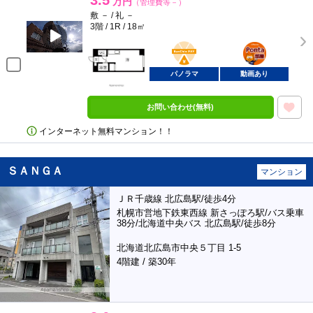
3.5
万円
（管理費等－）
敷 － / 礼 －
3階 / 1R / 18㎡
BunChinPAY
ポンタ
部屋
パノラマ
動画あり
お問い合わせ(無料)
インターネット無料マンション！！
ＳＡＮＧＡ
マンション
ＪＲ千歳線 北広島駅/徒歩4分
札幌市営地下鉄東西線 新さっぽろ駅/バス乗車
38分/北海道中央バス 北広島駅/徒歩8分
北海道北広島市中央５丁目 1-5
4階建 / 築30年