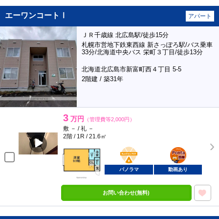
エーワンコートⅠ
アパート
ＪＲ千歳線 北広島駅/徒歩15分
札幌市営地下鉄東西線 新さっぽろ駅/バス乗車
33分/北海道中央バス 栄町３丁目/徒歩13分
北海道北広島市新富町西４丁目 5-5
2階建 / 築31年
3
万円
（管理費等2,000円）
敷 － / 礼 －
2階 / 1R / 21.6㎡
BunChinPAY
ポンタ
部屋
パノラマ
動画あり
お問い合わせ(無料)