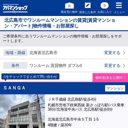
0
0
最近見た物件
お気に入り
保存した条件
メニュー
北広島市でワンルームマンションの賃貸[賃貸マンショ
ン・アパート]物件情報・お部屋探し
ご希望条件に合うワンルームマンションの物件情報・お部屋探しをサポ
ートします。
地域・路線
北海道北広島市
変更する
条件
ワンルーム 賃貸物件 ダブル0
変更する
□をチェックでまとめて問い合わせ
物件動画を公開中！
ＳＡＮＧＡ
マンション
ＪＲ千歳線 北広島駅/徒歩4分
札幌市営地下鉄東西線 新さっぽろ駅/バス乗車
38分/北海道中央バス 北広島駅/徒歩8分
北海道北広島市中央５丁目 1-5
4階建 / 築30年