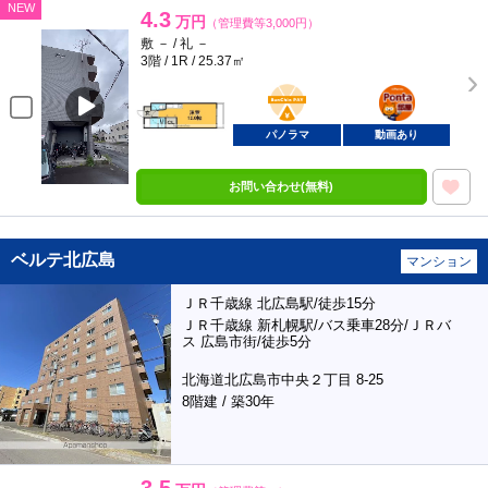
NEW
4.3
万円
（管理費等3,000円）
敷 － / 礼 －
3階 / 1R / 25.37㎡
BunChinPAY
ポンタ
部屋
パノラマ
動画あり
お問い合わせ(無料)
ベルテ北広島
マンション
ＪＲ千歳線 北広島駅/徒歩15分
ＪＲ千歳線 新札幌駅/バス乗車28分/ＪＲバ
ス 広島市街/徒歩5分
北海道北広島市中央２丁目 8-25
8階建 / 築30年