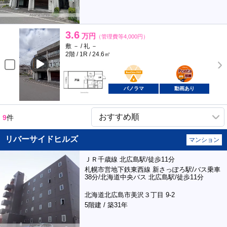
3.6
万円
（管理費等4,000円）
敷 － / 礼 －
2階 / 1R / 24.6㎡
BunChinPAY
ポンタ
部屋
パノラマ
動画あり
9
件
リバーサイドヒルズ
マンション
ＪＲ千歳線 北広島駅/徒歩11分
札幌市営地下鉄東西線 新さっぽろ駅/バス乗車
38分/北海道中央バス 北広島駅/徒歩11分
北海道北広島市美沢３丁目 9-2
5階建 / 築31年