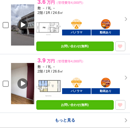
3.6
万円
（管理費等4,000円）
敷 － / 礼 －
2階 / 1R / 24.6㎡
BunChinPAY
ポンタ
部屋
パノラマ
動画あり
お問い合わせ(無料)
3.9
万円
（管理費等4,000円）
敷 － / 礼 －
2階 / 1R / 26.6㎡
BunChinPAY
ポンタ
部屋
パノラマ
動画あり
お問い合わせ(無料)
もっと見る