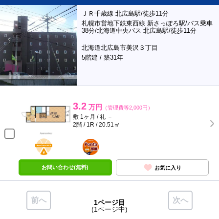
ＪＲ千歳線 北広島駅/徒歩11分
札幌市営地下鉄東西線 新さっぽろ駅/バス乗車
38分/北海道中央バス 北広島駅/徒歩11分
北海道北広島市美沢３丁目
5階建 / 築31年
3.2
万円
（管理費等2,000円）
敷 1ヶ月 / 礼 －
2階 / 1R / 20.51㎡
BunChinPAY
ポンタ
部屋
お問い合わせ(無料)
お気に入り
前へ
次へ
1ページ目
(1ページ中)