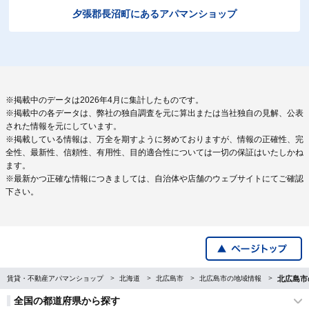
夕張郡長沼町にあるアパマンショップ
※掲載中のデータは2026年4月に集計したものです。
※掲載中の各データは、弊社の独自調査を元に算出または当社独自の見解、公表
された情報を元にしています。
※掲載している情報は、万全を期すように努めておりますが、情報の正確性、完
全性、最新性、信頼性、有用性、目的適合性については一切の保証はいたしかね
ます。
※最新かつ正確な情報につきましては、自治体や店舗のウェブサイトにてご確認
下さい。
賃貸・不動産アパマンショップ
北海道
北広島市
北広島市の地域情報
北広島市
全国の都道府県から探す