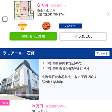
6
万円
（管理費等－）
敷金礼金 :
0
円
1階 / 2LDK / 56.37㎡
BunChinPAY
ポンタ
部屋
パノラマ
お問い合わせ(無料)
お気に入り
ラミアール 石狩
アパート
ＪＲ札沼線 篠路駅/徒歩82分
ＪＲ札沼線 百合が原駅/徒歩84分
北海道石狩市花川北二条２丁目 202-4
3階建 / 築34年
NEW
5
万円
（管理費等3,000円）
敷 1ヶ月 / 礼 －