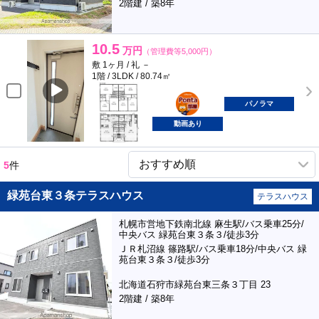
2階建 / 築8年
10.5
万円
（管理費等5,000円）
敷 1ヶ月 / 礼 －
1階 / 3LDK / 80.74㎡
ポンタ
部屋
パノラマ
動画あり
5
件
緑苑台東３条テラスハウス
テラスハウス
札幌市営地下鉄南北線 麻生駅/バス乗車25分/
中央バス 緑苑台東３条３/徒歩3分
ＪＲ札沼線 篠路駅/バス乗車18分/中央バス 緑
苑台東３条３/徒歩3分
北海道石狩市緑苑台東三条３丁目 23
2階建 / 築8年