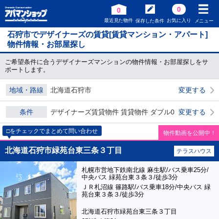
0
0
最近見た物件
お気に入り
保存した条件
メニュー
石狩市でデザイナーズの賃貸[賃貸マンション・アパート]
物件情報・お部屋探し
ご希望条件に合うデザイナーズマンションの物件情報・お部屋探しをサ
ポートします。
地域・路線
北海道石狩市
変更する
条件
デザイナーズ賃貸物件 賃貸物件 ダブル0
変更する
□をチェックでまとめて問い合わせ
物件動画を公開中！
北海道石狩市緑苑台東三条３丁目
テラスハウス
札幌市営地下鉄南北線 麻生駅/バス乗車25分/
中央バス 緑苑台東３条３/徒歩3分
ＪＲ札沼線 篠路駅/バス乗車18分/中央バス 緑
苑台東３条３/徒歩3分
北海道石狩市緑苑台東三条３丁目