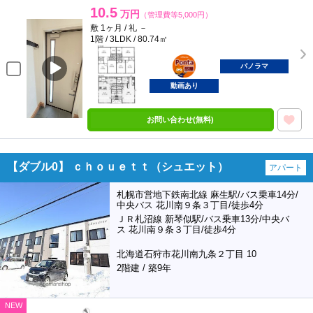
10.5
万円
（管理費等5,000円）
敷 1ヶ月 / 礼 －
1階 / 3LDK / 80.74㎡
ポンタ
部屋
パノラマ
動画あり
お問い合わせ(無料)
【ダブル0】 ｃｈｏｕｅｔｔ（シュエット）
アパート
札幌市営地下鉄南北線 麻生駅/バス乗車14分/
中央バス 花川南９条３丁目/徒歩4分
ＪＲ札沼線 新琴似駅/バス乗車13分/中央バ
ス 花川南９条３丁目/徒歩4分
北海道石狩市花川南九条２丁目 10
2階建 / 築9年
NEW