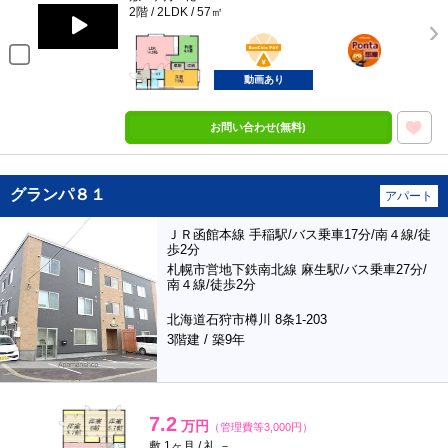
2階 / 2LDK / 57㎡
BunChinPAY
ポンタ
部屋
動画あり
お問い合わせ(無料)
グランパ８１
アパート
ＪＲ函館本線 手稲駅/バス乗車17分/南４線/徒
歩2分
札幌市営地下鉄南北線 麻生駅/バス乗車27分/
南４線/徒歩2分
北海道石狩市樽川 8条1-203
3階建 / 築9年
7.2
万円
（管理費等3,000円）
敷 1ヶ月 / 礼 －