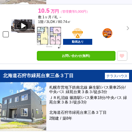
10.5
万円
（管理費等5,000円）
敷 1ヶ月 / 礼 －
1階 / 3LDK / 80.74㎡
BunChinPAY
ポンタ
部屋
動画あり
お問い合わせ(無料)
北海道石狩市緑苑台東三条３丁目
テラスハウス
札幌市営地下鉄南北線 麻生駅/バス乗車25分/
中央バス 緑苑台東３条３/徒歩3分
ＪＲ札沼線 篠路駅/バス乗車18分/中央バス 緑
苑台東３条３/徒歩3分
北海道石狩市緑苑台東三条３丁目
2階建 / 築8年