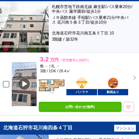
札幌市営地下鉄南北線 麻生駅/バス乗車20分/
中央バス 藤学園前/徒歩1分
ＪＲ函館本線 手稲駅/バス乗車21分/中央バ
ス 花川南５条３丁目/徒歩10分
北海道石狩市花川南五条５丁目 10
3階建 / 築32年
3.2
万円
（管理費等2,000円）
敷 － / 礼 －
3階 / 1DK / 26.4㎡
BunChinPAY
ポンタ
部屋
パノラマ
動画あり
お問い合わせ(無料)
北海道石狩市花川南四条４丁目
マンション