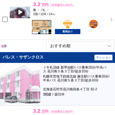
3.2
万円
（管理費等2,000円）
敷 － / 礼 －
2階 / 1DK / 24㎡
BunChinPAY
ポンタ
部屋
動画あり
8
件
パレス・サザンクロス
マンション
ＪＲ札沼線 新琴似駅/バス乗車20分/中央バ
ス 花川南５条３丁目/徒歩10分
札幌市営地下鉄南北線 麻生駅/バス乗車20分/
中央バス 花川南５条３丁目/徒歩10分
北海道石狩市花川南四条４丁目 82-2
3階建 / 築31年
3.2
万円
（管理費等2,000円）