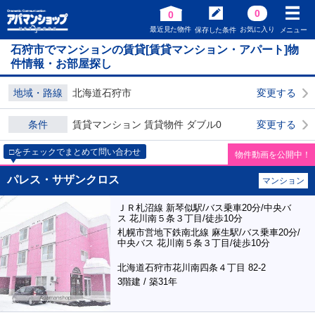
0
0
最近見た物件
お気に入り
保存した条件
メニュー
石狩市でマンションの賃貸[賃貸マンション・アパート]物
件情報・お部屋探し
地域・路線
北海道石狩市
変更する
条件
賃貸マンション 賃貸物件 ダブル0
変更する
□をチェックでまとめて問い合わせ
物件動画を公開中！
パレス・サザンクロス
マンション
ＪＲ札沼線 新琴似駅/バス乗車20分/中央バ
ス 花川南５条３丁目/徒歩10分
札幌市営地下鉄南北線 麻生駅/バス乗車20分/
中央バス 花川南５条３丁目/徒歩10分
北海道石狩市花川南四条４丁目 82-2
3階建 / 築31年