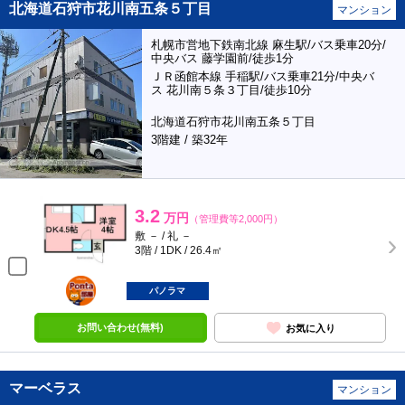
北海道石狩市花川南五条５丁目
マンション
札幌市営地下鉄南北線 麻生駅/バス乗車20分/
中央バス 藤学園前/徒歩1分
ＪＲ函館本線 手稲駅/バス乗車21分/中央バ
ス 花川南５条３丁目/徒歩10分
北海道石狩市花川南五条５丁目
3階建 / 築32年
3.2
万円
（管理費等2,000円）
敷 － / 礼 －
3階 / 1DK / 26.4㎡
ポンタ
部屋
パノラマ
お問い合わせ(無料)
お気に入り
マーベラス
マンション