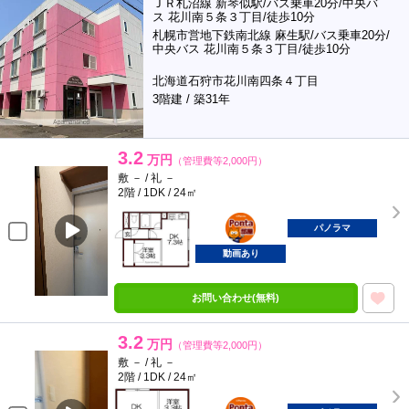
ＪＲ札沼線 新琴似駅/バス乗車20分/中央バ
ス 花川南５条３丁目/徒歩10分
札幌市営地下鉄南北線 麻生駅/バス乗車20分/
中央バス 花川南５条３丁目/徒歩10分
北海道石狩市花川南四条４丁目
3階建 / 築31年
3.2
万円
（管理費等2,000円）
敷 － / 礼 －
2階 / 1DK / 24㎡
ポンタ
部屋
パノラマ
動画あり
お問い合わせ(無料)
3.2
万円
（管理費等2,000円）
敷 － / 礼 －
2階 / 1DK / 24㎡
ポンタ