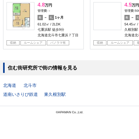
4.8
4.5
万円
万円
管理費:－
管理費:50
－
1ヶ月
－
敷
礼
敷
61.02㎡
2LDK
54.45㎡
七重浜駅 徒歩9分
久根別駅
北海道北斗市七重浜７丁目
北海道北
収納
ルームシェア
パノラマ有
収納
ルームシェア
住む街研究所で街の情報を見る
北海道
北斗市
道南いさりび鉄道
東久根別駅
©APAMAN Co.,Ltd.