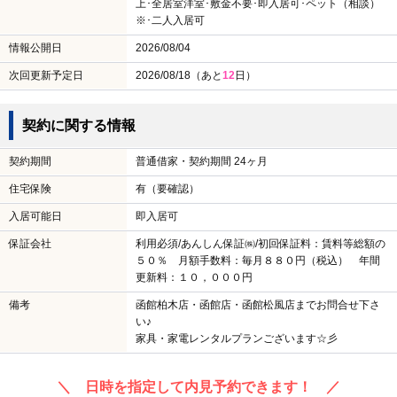
上･全居室洋室･敷金不要･即入居可･ペット（相談）
※･二人入居可
情報公開日
2026/08/04
次回更新予定日
2026/08/18（あと
12
日）
契約に関する情報
契約期間
普通借家・契約期間 24ヶ月
住宅保険
有（要確認）
入居可能日
即入居可
保証会社
利用必須/あんしん保証㈱/初回保証料：賃料等総額の
５０％ 月額手数料：毎月８８０円（税込） 年間
更新料：１０，０００円
備考
函館柏木店・函館店・函館松風店までお問合せ下さ
い♪
家具・家電レンタルプランございます☆彡
＼ 日時を指定して内見予約できます！ ／