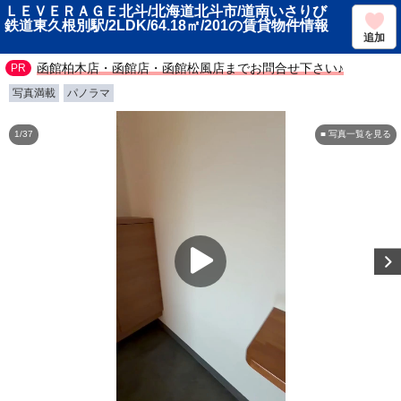
ＬＥＶＥＲＡＧＥ北斗/北海道北斗市/道南いさりび
鉄道東久根別駅/2LDK/64.18㎡/201の賃貸物件情報
追加
函館柏木店・函館店・函館松風店までお問合せ下さい♪
写真満載
パノラマ
1/37
■ 写真一覧を見る