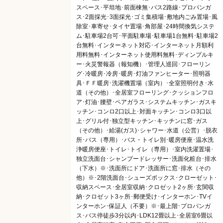
スペース･平坦地･前面棟無･バス2路線･プロパンガ
ス･2面採光･3面採光･ゴミ集積場･敷地内ごみ置場･風
除室･車寄せ･タイヤ置場･角部屋･24時間換気システ
ム･駐車場2台可･平面駐車場･駐車場1台無料･駐車場2
台無料･インターネット対応･インターネット月額利
用料無料･インターネット使用料無料･ディンプルキ
ー･火災警報器（報知機）･管理人巡回･フローリン
グ･冷暖房･冷房･暖房･灯油ファンヒーター･照明器
具･ＦＦ暖房･洗濯機置場（室内）･全室照明付き･水
道（その他）･全居室フローリング･クッションフロ
ア･灯油･腰壁･ペアガラス･システムキッチン･ガスキ
ッチン･コンロ2口以上･対面キッチン･コンロ3口以
上･グリル付･独立型キッチン･キッチンに窓･ガス
（その他）･給湯(ガス)･シャワー･水道（公営）･脱衣
所･バス（専用）･バス・トイレ別･暖房便座･温水洗
浄暖房便座･トイレ･トイレ（専用）･室内洗濯置場･
独立洗面台･シャンプードレッサー･洗面化粧台･排水
（下水）※･洗面所にドア･洗面所に窓･排水（その
他）※･2階洗面台･シューズボックス･クローゼット･
収納スペース･全居室収納･クロゼット2ヶ所･玄関収
納･クロゼット3ヶ所･郵便受け･インターホン･TVイ
ンターホン･保証人（不要）※･最上階･プロパンガ
ス･バス停徒歩3分以内･LDK12畳以上･全居室6畳以