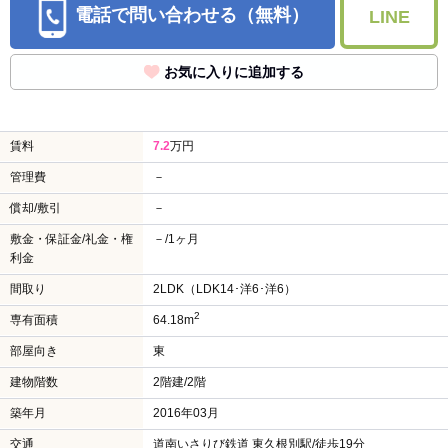
電話で問い合わせる（無料）
LINE
お気に入りに追加する
賃料
7.2
万円
管理費
－
償却/敷引
－
敷金・保証金/礼金・権
－/1ヶ月
利金
間取り
2LDK（LDK14･洋6･洋6）
2
専有面積
64.18m
部屋向き
東
建物階数
2階建/2階
築年月
2016年03月
交通
道南いさりび鉄道 東久根別駅/徒歩19分