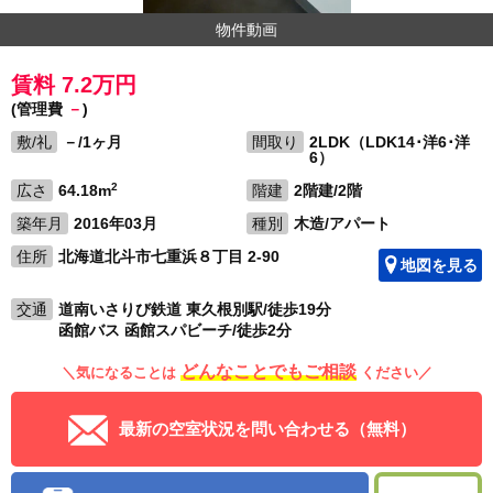
物件動画
賃料 7.2万円
(管理費
－
)
敷/礼
－/1ヶ月
間取り
2LDK（LDK14･洋6･洋
6）
2
広さ
64.18m
階建
2階建/2階
築年月
2016年03月
種別
木造/アパート
住所
北海道北斗市七重浜８丁目 2-90
地図を見る
交通
道南いさりび鉄道 東久根別駅/徒歩19分
函館バス 函館スパビーチ/徒歩2分
どんなことでもご相談
＼気になることは
ください／
最新の空室状況を問い合わせる（無料）