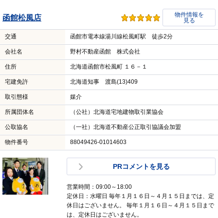
物件情報を
函館松風店
見る
交通
函館市電本線湯川線松風町駅 徒歩2分
会社名
野村不動産函館 株式会社
住所
北海道函館市松風町 １６－１
宅建免許
北海道知事 渡島(13)409
取引態様
媒介
所属団体名
（公社）北海道宅地建物取引業協会
公取協名
（一社）北海道不動産公正取引協議会加盟
物件番号
88049426-01014603
PRコメントを見る
営業時間：09:00～18:00
定休日：水曜日 毎年１月１６日～４月１５日までは、定
休日はございません。 毎年１月１６日～４月１５日まで
は、定休日はございません。