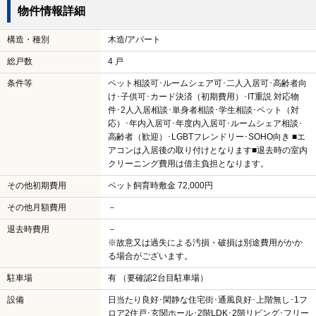
物件情報詳細
構造・種別
木造/アパート
総戸数
4 戸
条件等
ペット相談可･ルームシェア可･二人入居可･高齢者向
け･子供可･カード決済（初期費用）･IT重説 対応物
件･2人入居相談･単身者相談･学生相談･ペット（対
応）･年内入居可･年度内入居可･ルームシェア相談･
高齢者（歓迎）･LGBTフレンドリー･SOHO向き ■エ
アコンは入居後の取り付けとなります■退去時の室内
クリーニング費用は借主負担となります。
その他初期費用
ペット飼育時敷金 72,000円
その他月額費用
－
退去時費用
－
※故意又は過失による汚損・破損は別途費用がかか
る場合がございます。
駐車場
有 （要確認2台目駐車場）
設備
日当たり良好･閑静な住宅街･通風良好･上階無し･1フ
ロア2住戸･玄関ホール･2階LDK･2階リビング･フリー