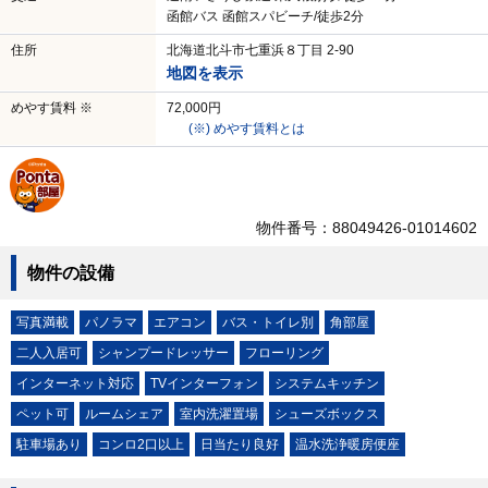
函館バス 函館スパビーチ/徒歩2分
住所
北海道北斗市七重浜８丁目 2-90
地図を表示
めやす賃料 ※
72,000円
(※) めやす賃料とは
物件番号：88049426-01014602
物件の設備
写真満載
パノラマ
エアコン
バス・トイレ別
角部屋
二人入居可
シャンプードレッサー
フローリング
インターネット対応
TVインターフォン
システムキッチン
ペット可
ルームシェア
室内洗濯置場
シューズボックス
駐車場あり
コンロ2口以上
日当たり良好
温水洗浄暖房便座