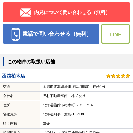
内見について問い合わせる（無料）
電話で問い合わせる（無料）
LINE
この物件の取扱い店舗
函館柏木店
交通
函館市電本線湯川線深堀町駅 徒歩1分
会社名
野村不動産函館 株式会社
住所
北海道函館市柏木町 ２６－２４
宅建免許
北海道知事 渡島(13)409
取引態様
媒介
所属団体名
（公社）北海道宅地建物取引業協会