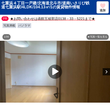
七重浜４丁目一戸建/北海道北斗市/道南いさりび鉄
道七重浜駅/4LDK/104.13㎡/1の賃貸物件情報
追加
★お問い合わせは函館五稜郭店0138－33－5221まで★
写真満載
パノラマ
1/30
■ 写真一覧を見る