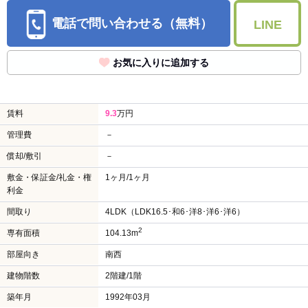
電話で問い合わせる（無料）
LINE
お気に入りに追加する
賃料
9.3
万円
管理費
－
償却/敷引
－
敷金・保証金/礼金・権
1ヶ月/1ヶ月
利金
間取り
4LDK（LDK16.5･和6･洋8･洋6･洋6）
2
専有面積
104.13m
部屋向き
南西
建物階数
2階建/1階
築年月
1992年03月