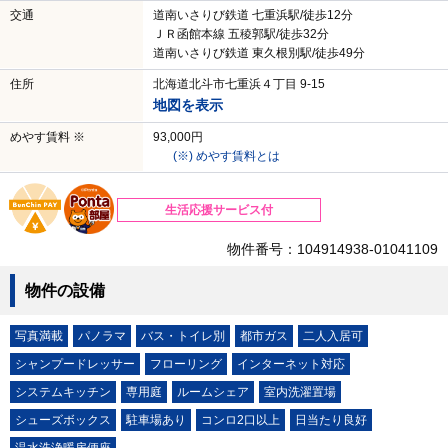
交通
道南いさりび鉄道 七重浜駅/徒歩12分
ＪＲ函館本線 五稜郭駅/徒歩32分
道南いさりび鉄道 東久根別駅/徒歩49分
住所
北海道北斗市七重浜４丁目 9-15
地図を表示
めやす賃料 ※
93,000円
(※) めやす賃料とは
生活応援サービス付
物件番号：104914938-01041109
物件の設備
写真満載
パノラマ
バス・トイレ別
都市ガス
二人入居可
シャンプードレッサー
フローリング
インターネット対応
システムキッチン
専用庭
ルームシェア
室内洗濯置場
シューズボックス
駐車場あり
コンロ2口以上
日当たり良好