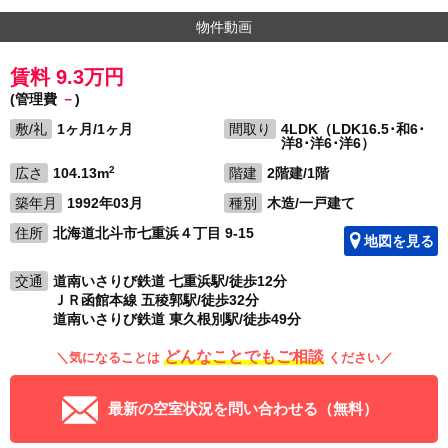
物件動画
賃料 9.3万円
(管理費
－
)
敷/礼
1ヶ月/1ヶ月
間取り
4LDK（LDK16.5･和6･
洋8･洋6･洋6）
2
広さ
104.13m
階建
2階建/1階
築年月
1992年03月
種別
木造/一戸建て
住所
北海道北斗市七重浜４丁目 9-15
地図を見る
交通
道南いさりび鉄道 七重浜駅/徒歩12分
ＪＲ函館本線 五稜郭駅/徒歩32分
道南いさりび鉄道 東久根別駅/徒歩49分
どんなことでもご相談
＼気になることは
ください／
最新の空室状況を問い合わせる（無料）