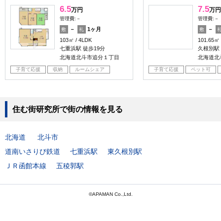
6.5
7.5
万円
万円
管理費:－
管理費:－
－
1ヶ月
－
敷
礼
敷
103㎡
4LDK
101.65㎡
七重浜駅 徒歩19分
久根別駅 
北海道北斗市追分１丁目
北海道北
子育て応援
収納
ルームシェア
子育て応援
ペット可
住む街研究所で街の情報を見る
北海道
北斗市
道南いさりび鉄道
七重浜駅
東久根別駅
ＪＲ函館本線
五稜郭駅
©APAMAN Co.,Ltd.