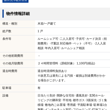
温水洗浄暖房便座
物件情報詳細
構造・種別
木造/一戸建て
総戸数
1 戸
条件等
ルームシェア可･二人入居可･子供可･カード決済（初
期費用）･IT重説 対応物件･ペット（不可）･2人入居
相談･年内入居可･ルームシェア相談
その他初期費用
－
その他月額費用
２４時間管理料（課税対象） 1,100円(税込)
退去時費用
退去時清掃料負担あり
※故意又は過失による汚損・破損は別途費用がかか
る場合がございます。
駐車場
有
設備
日当たり良好･閑静な住宅街･通風良好･玄関ホール･
リビングの隣和室･平坦地･都市ガス･3面採光･ゴミ集
積場･敷地内ごみ置場･専用庭･平面駐車場･駐車場1台
無料･インターネット対応･フローリング･灯油ファン