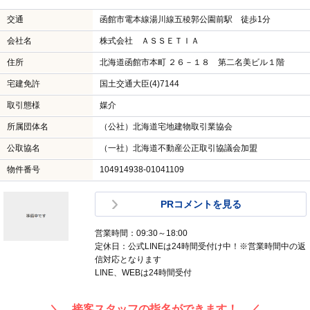
交通
函館市電本線湯川線五稜郭公園前駅 徒歩1分
会社名
株式会社 ＡＳＳＥＴＩＡ
住所
北海道函館市本町 ２６－１８ 第二名美ビル１階
宅建免許
国土交通大臣(4)7144
取引態様
媒介
所属団体名
（公社）北海道宅地建物取引業協会
公取協名
（一社）北海道不動産公正取引協議会加盟
物件番号
104914938-01041109
PRコメントを見る
営業時間：09:30～18:00
定休日：公式LINEは24時間受付け中！※営業時間中の返
信対応となります
LINE、WEBは24時間受付
＼ 接客スタッフの指名ができます！ ／