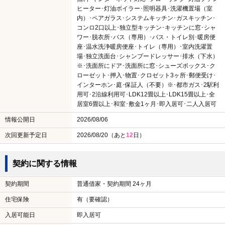
ヒーター･灯油ボイラー･照明器具･洗濯機置場（室
内）･ペアガラス･システムキッチン･ガスキッチン･
コンロ2口以上･独立型キッチン･キッチンに窓･シャ
ワー･脱衣所･バス（専用）･バス・トイレ別･暖房便
座･温水洗浄暖房便座･トイレ（専用）･室内洗濯置
場･独立洗面台･シャンプードレッサー･排水（下水）
※･洗面所にドア･洗面所に窓･シューズボックス･ク
ローゼット･押入･物置･クロゼット3ヶ所･郵便受け･
インターホン･庭･保証人（不要）※･都市ガス･2駅利
用可･2沿線利用可･LDK12畳以上･LDK15畳以上･全
居室6畳以上･和室･敷金1ヶ月･即入居可･二人入居可
情報公開日
2026/08/06
次回更新予定日
2026/08/20（あと
12
日）
契約に関する情報
契約期間
普通借家・契約期間 24ヶ月
住宅保険
有（要確認）
入居可能日
即入居可