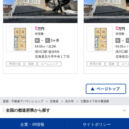
5
5
万円
万円
管理費:－
管理費:－
－
1ヶ月
－
敷
礼
敷
54.55㎡
2LDK
54.55㎡
清川口駅 徒歩6分
清川口駅
北海道北斗市中央１丁目
北海道北
料理が楽
収納
ルームシェア
料理が楽
収納
ルー
賃貸・不動産アパマンショップ
北海道
北斗市
七重浜４丁目９番貸家
全国の都道府県から探す
企業・IR情報
サイトポリシー