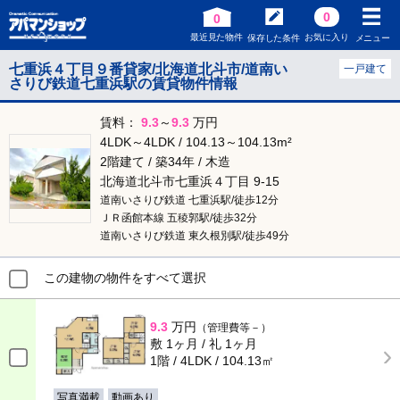
0
0
最近見た物件
お気に入り
保存した条件
メニュー
七重浜４丁目９番貸家/北海道北斗市/道南い
一戸建て
さりび鉄道七重浜駅の賃貸物件情報
賃料：
9.3
～
9.3
万円
4LDK～4LDK / 104.13～104.13m²
2階建て / 築34年 / 木造
北海道北斗市七重浜４丁目 9-15
道南いさりび鉄道 七重浜駅/徒歩12分
ＪＲ函館本線 五稜郭駅/徒歩32分
道南いさりび鉄道 東久根別駅/徒歩49分
この建物の物件をすべて選択
9.3
万円
（管理費等－）
敷 1ヶ月 / 礼 1ヶ月
1階 / 4LDK / 104.13㎡
写真満載
動画あり