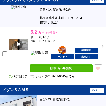
メゾンサムズ（メゾンＳＡＭ’Ｓ）
アパート
函館バス 新道/徒歩2分
北海道北斗市本町３丁目 19-23
2階建 / 築11年
5.2
万円
（管理費等－）
敷 － / 礼 1ヶ月
2階 / 1LDK / 45.9㎡
ポンタ
部屋
写真満載
パノラマ
動画あり
お問い合わせ(無料)
★詳細はアパマンショップ0138‐48‐0145まで★
メゾンＳＡＭＳ
アパート
函館バス 新道/徒歩2分