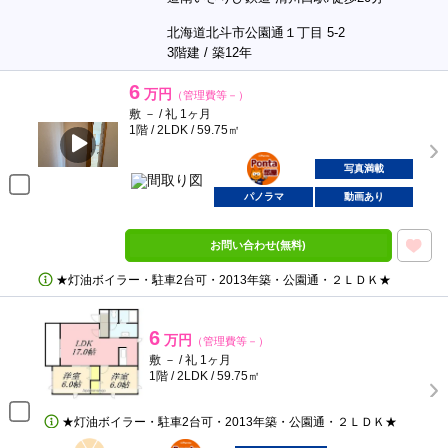
北海道北斗市公園通１丁目 5-2
3階建 / 築12年
6
万円
（管理費等－）
敷 － / 礼 1ヶ月
1階 / 2LDK / 59.75㎡
ポンタ
部屋
写真満載
パノラマ
動画あり
お問い合わせ(無料)
★灯油ボイラー・駐車2台可・2013年築・公園通・２ＬＤＫ★
6
万円
（管理費等－）
敷 － / 礼 1ヶ月
1階 / 2LDK / 59.75㎡
★灯油ボイラー・駐車2台可・2013年築・公園通・２ＬＤＫ★
BunChinPAY
ポンタ