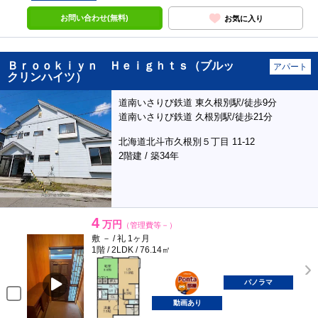
お問い合わせ(無料)
お気に入り
Ｂｒｏｏｋｉｙｎ Ｈｅｉｇｈｔｓ（ブルッ
アパート
クリンハイツ）
道南いさりび鉄道 東久根別駅/徒歩9分
道南いさりび鉄道 久根別駅/徒歩21分
北海道北斗市久根別５丁目 11-12
2階建 / 築34年
4
万円
（管理費等－）
敷 － / 礼 1ヶ月
1階 / 2LDK / 76.14㎡
ポンタ
部屋
パノラマ
動画あり