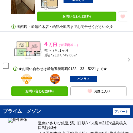
お問い合わせ(無料)
函館店・函館柏木店・函館松風店までお問合せください☆彡
4
万円
（管理費等－）
敷 － / 礼 1ヶ月
1階 / 2LDK / 49.68㎡
★お問い合わせは函館五稜郭店0138－33－5221まで★
BunChinPAY
ポンタ
部屋
パノラマ
お問い合わせ(無料)
お気に入り
プライム メゾン
アパート
道南いさりび鉄道 清川口駅/バス乗車21分/温泉橋入
口/徒歩3分