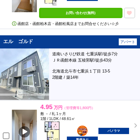
お問い合わせ(無料)
函館店・函館柏木店・函館松風店までお問合せください☆彡
エル ゴルド
アパート
道南いさりび鉄道 七重浜駅/徒歩7分
ＪＲ函館本線 五稜郭駅/徒歩43分
北海道北斗市七重浜１丁目 13-5
2階建 / 築14年
4.95
万円
（管理費等1,800円）
敷 － / 礼 1ヶ月
1階 / 1LDK / 48.61㎡
ポンタ
部屋
パノラマ
動画あり