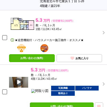
北海道北斗市七重浜１丁目 1-28
4階建 / 築21年
5.3
万円
（管理費等2,000円）
敷 － / 礼 1ヶ月
1階 / 1LDK / 43.45㎡
★追焚機能付・ハウスメーカー施工物件・オススメ★
BunChinPAY
ポンタ
部屋
お問い合わせ(無料)
お気に入り
5.3
万円
（管理費等2,000円）
敷 － / 礼 1ヶ月
4階 / 1LDK / 43.45㎡
写真満載
パノラマ
動画あり
お問い合わせ(無料)