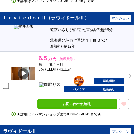
★詳細はアパマンショップ0138‐48‐0145まで★
ＬａｖｉｅｄｏｒⅡ（ラヴィドールⅡ）
マンション
道南いさりび鉄道 七重浜駅/徒歩6分
北海道北斗市七重浜４丁目 37-37
3階建 / 築12年
6.5
万円
（管理費等－）
敷 － / 礼 1ヶ月
3階 / 1LDK / 43.11㎡
ポンタ
部屋
写真満載
パノラマ
動画あり
お問い合わせ(無料)
★詳細はアパマンショップまで0138‐48‐0145まで★
ラヴィドールⅡ
マンション