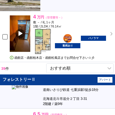
4
万円
（管理費等－）
敷 － / 礼 1ヶ月
1階 / 2LDK / 76.14㎡
ポンタ
部屋
パノラマ
動画あり
函館店・函館柏木店・函館松風店までお問合せ下さい☆彡
39
件
フォレストリーⅡ
アパート
道南いさりび鉄道 七重浜駅/徒歩18分
北海道北斗市追分２丁目 3-31
2階建 / 築9年
6.5
万円
（管理費等－）