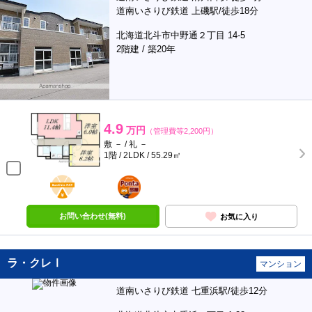
道南いさりび鉄道 上磯駅/徒歩18分
北海道北斗市中野通２丁目 14-5
2階建 / 築20年
4.9
万円
（管理費等2,200円）
敷 － / 礼 －
1階 / 2LDK / 55.29㎡
BunChinPAY
ポンタ
部屋
お問い合わせ(無料)
お気に入り
ラ・クレⅠ
マンション
道南いさりび鉄道 七重浜駅/徒歩12分