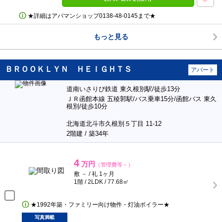
★詳細はアパマンショップ0138‐48‐0145まで★
もっと見る
ＢＲＯＯＫＬＹＮ ＨＥＩＧＨＴＳ
アパート
道南いさりび鉄道 東久根別駅/徒歩13分
ＪＲ函館本線 五稜郭駅/バス乗車15分/函館バス 東久
根別/徒歩10分
北海道北斗市久根別５丁目 11-12
2階建 / 築34年
4
万円
（管理費等－）
敷 － / 礼 1ヶ月
1階 / 2LDK / 77.68㎡
★1992年築・ファミリー向け物件・灯油ボイラー★
写真満載