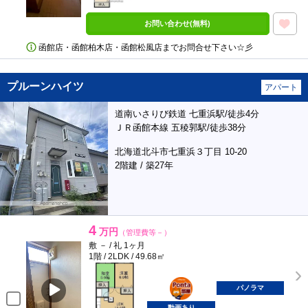
お問い合わせ(無料)
函館店・函館柏木店・函館松風店までお問合せ下さい☆彡
プルーンハイツ
アパート
道南いさりび鉄道 七重浜駅/徒歩4分
ＪＲ函館本線 五稜郭駅/徒歩38分
北海道北斗市七重浜３丁目 10-20
2階建 / 築27年
4
万円
（管理費等－）
敷 － / 礼 1ヶ月
1階 / 2LDK / 49.68㎡
ポンタ
部屋
パノラマ
動画あり