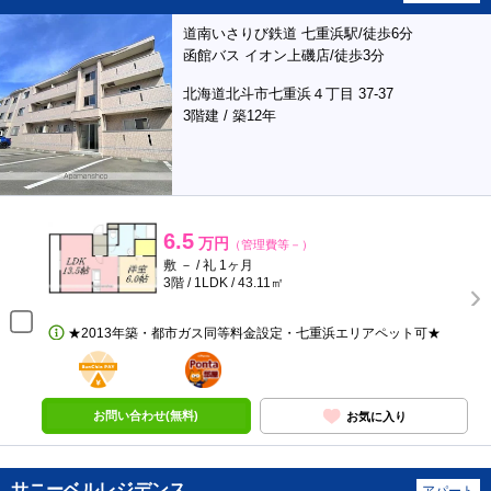
道南いさりび鉄道 七重浜駅/徒歩6分
函館バス イオン上磯店/徒歩3分
北海道北斗市七重浜４丁目 37-37
3階建 / 築12年
6.5
万円
（管理費等－）
敷 － / 礼 1ヶ月
3階 / 1LDK / 43.11㎡
★2013年築・都市ガス同等料金設定・七重浜エリアペット可★
BunChinPAY
ポンタ
部屋
お問い合わせ(無料)
お気に入り
サニーベルレジデンス