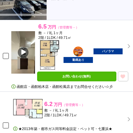
6.5
万円
（管理費等－）
敷 － / 礼 1ヶ月
2階 / 1LDK / 49.71㎡
ポンタ
部屋
パノラマ
動画あり
お問い合わせ(無料)
函館店・函館柏木店・函館松風店までお問合せください☆彡
6.2
万円
（管理費等－）
敷 － / 礼 1ヶ月
2階 / 1LDK / 49.71㎡
★2013年築・都市ガス同等料金設定・ペット可・七重浜★