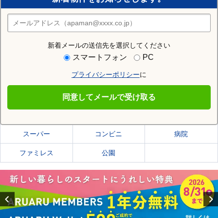
住みたい街の店舗を探す
店舗検索
新着メールの送信先を選択してください
住む街研究所で北斗市の情報を見る
スマートフォン
PC
プライバシーポリシー
に
北斗市
同意してメールで受け取る
北斗市の施設一覧
スーパー
コンビニ
病院
ファミレス
公園
Previous