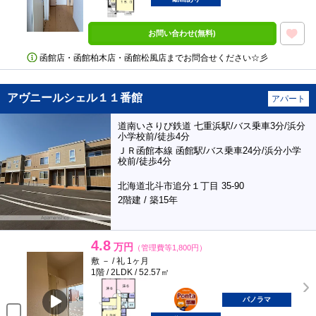
お問い合わせ(無料)
函館店・函館柏木店・函館松風店までお問合せください☆彡
アヴニールシェル１１番館
アパート
道南いさりび鉄道 七重浜駅/バス乗車3分/浜分
小学校前/徒歩4分
ＪＲ函館本線 函館駅/バス乗車24分/浜分小学
校前/徒歩4分
北海道北斗市追分１丁目 35-90
2階建 / 築15年
4.8
万円
（管理費等1,800円）
敷 － / 礼 1ヶ月
1階 / 2LDK / 52.57㎡
ポンタ
部屋
パノラマ