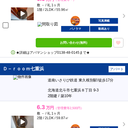
敷 － / 礼 1ヶ月
1階 / 2LDK / 55.96㎡
ポンタ
部屋
写真満載
パノラマ
動画あり
お問い合わせ(無料)
★詳細はアパマンショップ0138‐48‐0145まで★
Ｄ－ｒｏｏｍ七重浜
アパート
道南いさりび鉄道 東久根別駅/徒歩17分
北海道北斗市七重浜８丁目 9-3
2階建 / 築10年
6.3
万円
（管理費等2,500円）
敷 － / 礼 1ヶ月
2階 / 2LDK / 59.87㎡
ポンタ