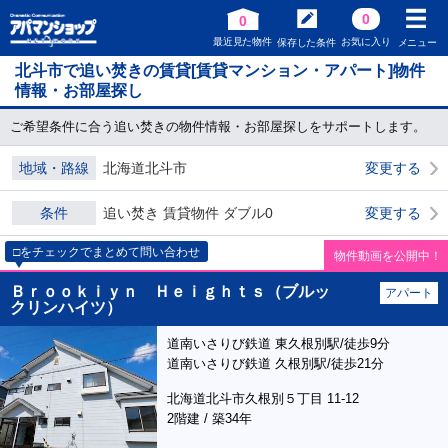
0
0
最近見た物件
お気に入り
保存した条件
メニュー
北斗市で追い焚きの賃貸[賃貸マンション・アパート]物件
情報・お部屋探し
ご希望条件に合う追い焚きの物件情報・お部屋探しをサポートします。
地域・路線
北海道北斗市
変更する
条件
追い焚き 賃貸物件 ダブル0
変更する
□をチェックでまとめて問い合わせ
物件動画を公開中！
Ｂｒｏｏｋｉｙｎ Ｈｅｉｇｈｔｓ（ブルッ
アパート
クリンハイツ）
道南いさりび鉄道 東久根別駅/徒歩9分
道南いさりび鉄道 久根別駅/徒歩21分
北海道北斗市久根別５丁目 11-12
2階建 / 築34年