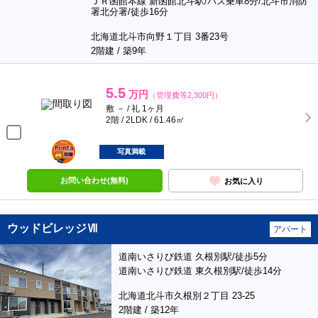
ＪＲ函館本線 新函館北斗駅/バス乗車8分/北斗市消防
署北分署/徒歩16分
北海道北斗市向野１丁目 3番23号
2階建 / 築9年
5.5
万円
（管理費等2,300円）
敷 － / 礼 1ヶ月
2階 / 2LDK / 61.46㎡
ポンタ
部屋
写真満載
お問い合わせ(無料)
お気に入り
ウッドビレッジⅦ
アパート
道南いさりび鉄道 久根別駅/徒歩5分
道南いさりび鉄道 東久根別駅/徒歩14分
北海道北斗市久根別２丁目 23-25
2階建 / 築12年