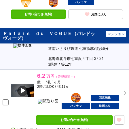
部屋
パノラマ
お問い合わせ(無料)
お気に入り
Ｐａｌａｉｓ ｄｕ ＶＯＧＵＥ（パレドゥ
マンション
ヴォーグ）
道南いさりび鉄道 七重浜駅/徒歩6分
北海道北斗市七重浜４丁目 37-34
3階建 / 築12年
6.2
万円
（管理費等－）
敷 － / 礼 1ヶ月
2階 / 1LDK / 43.11㎡
ポンタ
部屋
写真満載
パノラマ
動画あり
お問い合わせ(無料)