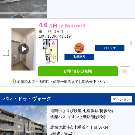
4.6
万円
（管理費等1,800円）
敷 － / 礼 1ヶ月
1階 / 1LDK / 48.61㎡
ポンタ
部屋
パノラマ
動画あり
お問い合わせ(無料)
函館柏木店・函館店・函館松風店までお問合せ下さい♪
パレ・ドゥ・ヴォーグ
マンション
道南いさりび鉄道 七重浜駅/徒歩6分
函館バス イオン上磯店/徒歩3分
北海道北斗市七重浜４丁目 37-34
3階建 / 築12年