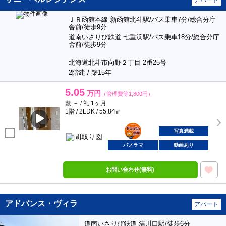
アパート
ＪＲ函館本線 新函館北斗駅/バス乗車7分/総合分庁
舎前/徒歩9分
道南いさりび鉄道 七重浜駅/バス乗車18分/総合分庁
舎前/徒歩9分
北海道北斗市向野２丁目 2番25号
2階建 / 築15年
5.05
万円
（管理費等1,800円）
敷 － / 礼 1ヶ月
1階 / 2LDK / 55.84㎡
ポンタ
部屋
写真満載
パノラマ
動画あり
お問い合わせ(無料)
アドバンス・ヴィラ
アパート
道南いさりび鉄道 清川口駅/徒歩6分