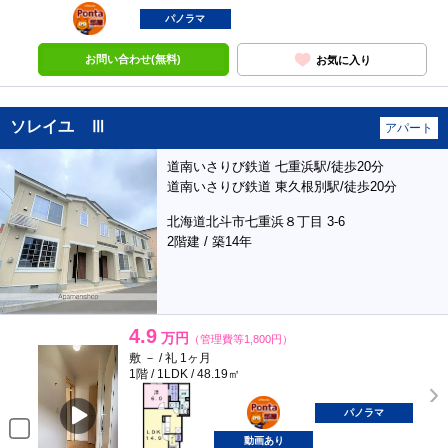
ポンタ
部屋
パノラマ
お問い合わせ(無料)
お気に入り
ソレイユ Ⅲ
アパート
道南いさりび鉄道 七重浜駅/徒歩20分
道南いさりび鉄道 東久根別駅/徒歩20分
北海道北斗市七重浜８丁目 3-6
2階建 / 築14年
4.9
万円
（管理費等1,800円）
敷 － / 礼 1ヶ月
1階 / 1LDK / 48.19㎡
ポンタ
部屋
パノラマ
動画あり