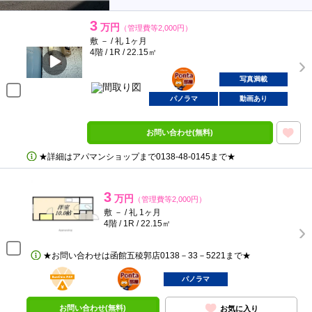
3
万円
（管理費等2,000円）
敷 － / 礼 1ヶ月
4階 / 1R / 22.15㎡
ポンタ
部屋
写真満載
パノラマ
動画あり
お問い合わせ(無料)
★詳細はアパマンショップまで0138‐48‐0145まで★
3
万円
（管理費等2,000円）
敷 － / 礼 1ヶ月
4階 / 1R / 22.15㎡
★お問い合わせは函館五稜郭店0138－33－5221まで★
BunChinPAY
ポンタ
部屋
パノラマ
お問い合わせ(無料)
お気に入り