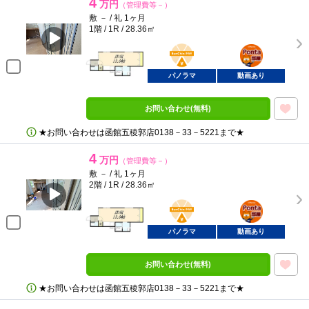
4
万円
（管理費等－）
敷 － / 礼 1ヶ月
1階 / 1R / 28.36㎡
BunChinPAY
ポンタ
部屋
パノラマ
動画あり
お問い合わせ(無料)
★お問い合わせは函館五稜郭店0138－33－5221まで★
4
万円
（管理費等－）
敷 － / 礼 1ヶ月
2階 / 1R / 28.36㎡
BunChinPAY
ポンタ
部屋
パノラマ
動画あり
お問い合わせ(無料)
★お問い合わせは函館五稜郭店0138－33－5221まで★