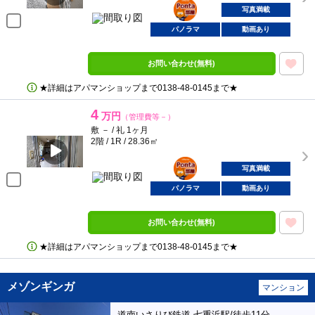
ポンタ
部屋
写真満載
パノラマ
動画あり
お問い合わせ(無料)
★詳細はアパマンショップまで0138‐48‐0145まで★
4
万円
（管理費等－）
敷 － / 礼 1ヶ月
2階 / 1R / 28.36㎡
ポンタ
部屋
写真満載
パノラマ
動画あり
お問い合わせ(無料)
★詳細はアパマンショップまで0138‐48‐0145まで★
メゾンギンガ
マンション
道南いさりび鉄道 七重浜駅/徒歩11分