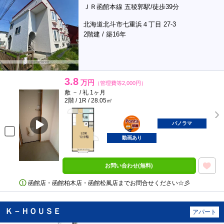
ＪＲ函館本線 五稜郭駅/徒歩39分
北海道北斗市七重浜４丁目 27-3
2階建 / 築16年
3.8
万円
（管理費等2,000円）
敷 － / 礼 1ヶ月
2階 / 1R / 28.05㎡
ポンタ
部屋
パノラマ
動画あり
お問い合わせ(無料)
函館店・函館柏木店・函館松風店までお問合せください☆彡
Ｋ－ＨＯＵＳＥ
アパート