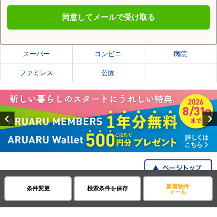
同意してメールで受け取る
北斗市の施設一覧
スーパー
コンビニ
病院
ファミレス
公園
Previous
新着物件
条件変更
検索条件を保存
賃貸・不動産アパマンショップ
北海道
市部
ワンルームマンション
メール
全国の都道府県から探す