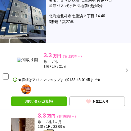
函館バス 桜ヶ丘団地前/徒歩3分
北海道北斗市七重浜２丁目 14-46
3階建 / 築27年
3.3
万円
（管理費等－）
敷 － / 礼 －
1階 / 1R / 21㎡
★詳細はアパマンショップまで0138‐48‐0145まで★
ポンタ
部屋
お問い合わせ(無料)
お気に入り
3.3
万円
（管理費等－）
敷 － / 礼 1ヶ月
1階 / 1R / 22.69㎡