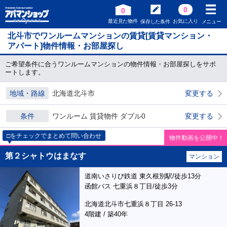
0
0
最近見た物件
お気に入り
保存した条件
メニュー
北斗市でワンルームマンションの賃貸[賃貸マンション・
アパート]物件情報・お部屋探し
ご希望条件に合うワンルームマンションの物件情報・お部屋探しをサポ
ートします。
地域・路線
北海道北斗市
変更する
条件
ワンルーム 賃貸物件 ダブル0
変更する
□をチェックでまとめて問い合わせ
物件動画を公開中！
第２シャトウはまなす
マンション
道南いさりび鉄道 東久根別駅/徒歩13分
函館バス 七重浜８丁目/徒歩3分
北海道北斗市七重浜８丁目 26-13
4階建 / 築40年