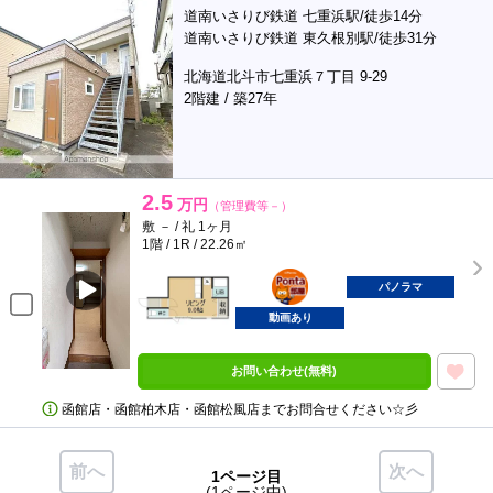
道南いさりび鉄道 七重浜駅/徒歩14分
道南いさりび鉄道 東久根別駅/徒歩31分
北海道北斗市七重浜７丁目 9-29
2階建 / 築27年
2.5
万円
（管理費等－）
敷 － / 礼 1ヶ月
1階 / 1R / 22.26㎡
ポンタ
部屋
パノラマ
動画あり
お問い合わせ(無料)
函館店・函館柏木店・函館松風店までお問合せください☆彡
前へ
次へ
1ページ目
(1ページ中)