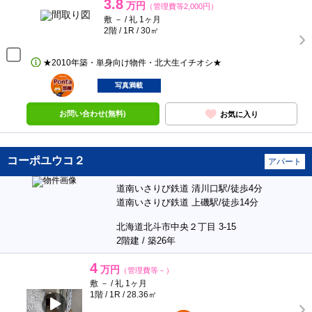
3.8
万円
（管理費等2,000円）
敷 － / 礼 1ヶ月
2階 / 1R / 30㎡
★2010年築・単身向け物件・北大生イチオシ★
ポンタ
部屋
写真満載
お問い合わせ(無料)
お気に入り
コーポユウコ２
アパート
道南いさりび鉄道 清川口駅/徒歩4分
道南いさりび鉄道 上磯駅/徒歩14分
北海道北斗市中央２丁目 3-15
2階建 / 築26年
4
万円
（管理費等－）
敷 － / 礼 1ヶ月
1階 / 1R / 28.36㎡