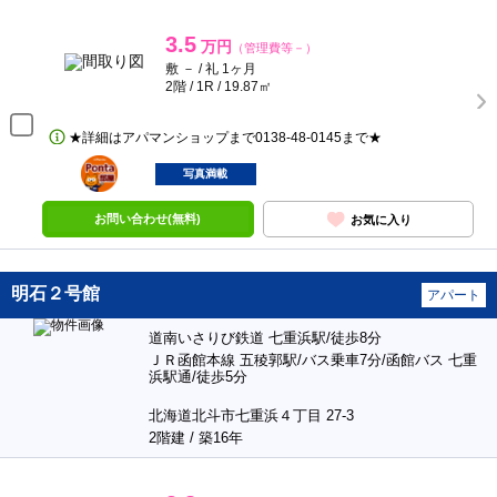
3.5
万円
（管理費等－）
敷 － / 礼 1ヶ月
2階 / 1R / 19.87㎡
★詳細はアパマンショップまで0138‐48‐0145まで★
ポンタ
部屋
写真満載
お問い合わせ(無料)
お気に入り
明石２号館
アパート
道南いさりび鉄道 七重浜駅/徒歩8分
ＪＲ函館本線 五稜郭駅/バス乗車7分/函館バス 七重
浜駅通/徒歩5分
北海道北斗市七重浜４丁目 27-3
2階建 / 築16年