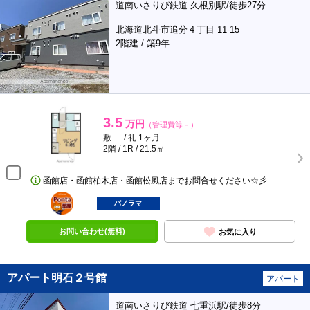
道南いさりび鉄道 久根別駅/徒歩27分
北海道北斗市追分４丁目 11-15
2階建 / 築9年
3.5
万円
（管理費等－）
敷 － / 礼 1ヶ月
2階 / 1R / 21.5㎡
函館店・函館柏木店・函館松風店までお問合せください☆彡
ポンタ
部屋
パノラマ
お問い合わせ(無料)
お気に入り
アパート明石２号館
アパート
道南いさりび鉄道 七重浜駅/徒歩8分