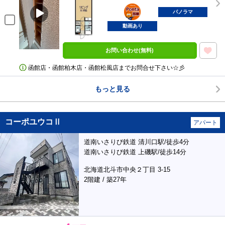
ポンタ
部屋
パノラマ
動画あり
お問い合わせ(無料)
函館店・函館柏木店・函館松風店までお問合せ下さい☆彡
もっと見る
コーポユウコⅡ
アパート
道南いさりび鉄道 清川口駅/徒歩4分
道南いさりび鉄道 上磯駅/徒歩14分
北海道北斗市中央２丁目 3-15
2階建 / 築27年