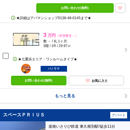
お問い合わせ(無料)
★詳細はアパマンショップ0138‐48‐0145まで★
3
万円
（管理費等－）
敷 － / 礼 1ヶ月
3階 / 1R / 29.97㎡
★七重浜エリア・ワンルームタイプ★
ポンタ
部屋
パノラマ
お問い合わせ(無料)
お気に入り
もっと見る
スペースＰＲＩＵＳ
アパート
道南いさりび鉄道 東久根別駅/徒歩11分