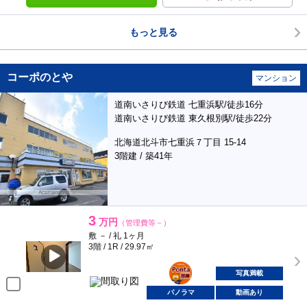
もっと見る
コーポのとや
マンション
道南いさりび鉄道 七重浜駅/徒歩16分
道南いさりび鉄道 東久根別駅/徒歩22分
北海道北斗市七重浜７丁目 15-14
3階建 / 築41年
3
万円
（管理費等－）
敷 － / 礼 1ヶ月
3階 / 1R / 29.97㎡
ポンタ
部屋
写真満載
パノラマ
動画あり