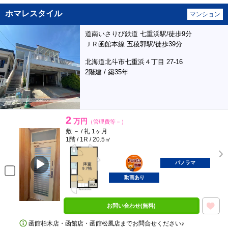
ホマレスタイル
マンション
道南いさりび鉄道 七重浜駅/徒歩9分
ＪＲ函館本線 五稜郭駅/徒歩39分
北海道北斗市七重浜４丁目 27-16
2階建 / 築35年
2
万円
（管理費等－）
敷 － / 礼 1ヶ月
1階 / 1R / 20.5㎡
ポンタ
部屋
パノラマ
動画あり
お問い合わせ(無料)
函館柏木店・函館店・函館松風店までお問合せください♪