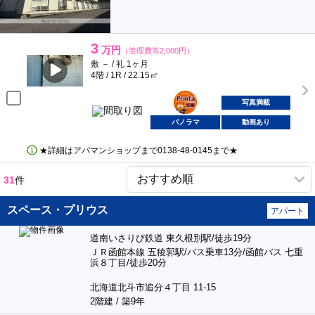
3
万円
（管理費等2,000円）
敷 － / 礼 1ヶ月
4階 / 1R / 22.15㎡
ポンタ
部屋
写真満載
パノラマ
動画あり
★詳細はアパマンショップまで0138‐48‐0145まで★
31
件
スペース・プリウス
アパート
道南いさりび鉄道 東久根別駅/徒歩19分
ＪＲ函館本線 五稜郭駅/バス乗車13分/函館バス 七重
浜８丁目/徒歩20分
北海道北斗市追分４丁目 11-15
2階建 / 築9年