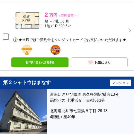
2
万円
（管理費等－）
敷 － / 礼 1ヶ月
1階 / 1R / 20.5㎡
★当店ではご契約金をクレジットカードでお支払いいただけます★
BunChinPAY
ポンタ
部屋
お問い合わせ(無料)
お気に入り
第２シャトウはまなす
マンション
道南いさりび鉄道 東久根別駅/徒歩13分
函館バス 七重浜８丁目/徒歩3分
北海道北斗市七重浜８丁目 26-13
4階建 / 築40年