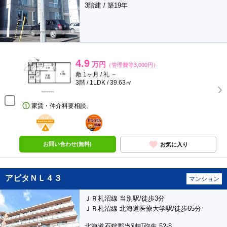
3階建 / 築19年
4.9
万円
（管理費等3,000円）
敷 1ヶ月 / 礼 －
3階 / 1LDK / 39.63㎡
家賃・仲介料要相談。
BunChinPAY
ポンタ
部屋
お問い合わせ(無料)
お気に入り
アビタＮＬ４３
マンション
ＪＲ札沼線 当別駅/徒歩3分
ＪＲ札沼線 北海道医療大学駅/徒歩65分
北海道石狩郡当別町弥生 52-8