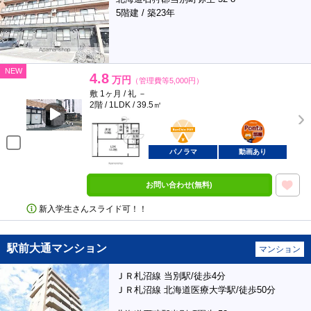
5階建 / 築23年
NEW
4.8
万円
（管理費等5,000円）
敷 1ヶ月 / 礼 －
2階 / 1LDK / 39.5㎡
BunChinPAY
ポンタ
部屋
パノラマ
動画あり
お問い合わせ(無料)
新入学生さんスライド可！！
駅前大通マンション
マンション
ＪＲ札沼線 当別駅/徒歩4分
ＪＲ札沼線 北海道医療大学駅/徒歩50分