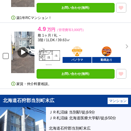
お問い合わせ(無料)
築1年RCマンション！
4.9
万円
（管理費等3,000円）
敷 1ヶ月 / 礼 －
3階 / 1LDK / 39.63㎡
BunChinPAY
ポンタ
部屋
パノラマ
動画あり
お問い合わせ(無料)
家賃・仲介料要相談。
北海道石狩郡当別町末広
マンション
ＪＲ札沼線 当別駅/徒歩9分
ＪＲ札沼線 北海道医療大学駅/徒歩50分
北海道石狩郡当別町末広