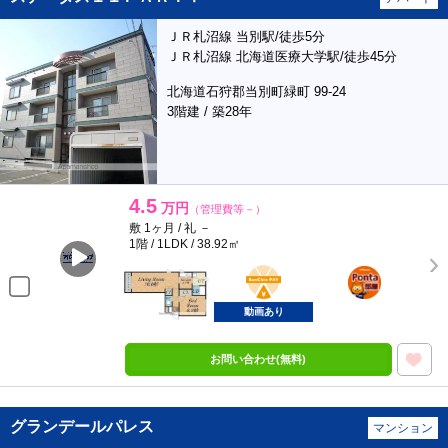
ＪＲ札沼線 当別駅/徒歩5分
ＪＲ札沼線 北海道医療大学駅/徒歩45分
北海道石狩郡当別町緑町 99-24
3階建 / 築28年
4.5
万円
（管理費等－）
敷 1ヶ月 / 礼 －
1階 / 1LDK / 38.92㎡
BunChinPAY
ポンタ
部屋
動画あり
お問い合わせ(無料)
グランデールパレス
マンション