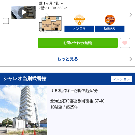
敷 1ヶ月 / 礼 －
7階 / 1LDK / 33㎡
BunChinPAY
ポンタ
部屋
パノラマ
動画あり
お問い合わせ(無料)
もっと見る
シャレオ当別弐番館
マンション
ＪＲ札沼線 当別駅/徒歩7分
北海道石狩郡当別町園生 57-40
10階建 / 築25年