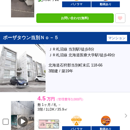
パノラマ
動画あり
お問い合わせ(無料)
ポーザタウン当別Ｎｏ－５
マンション
ＪＲ札沼線 当別駅/徒歩8分
ＪＲ札沼線 北海道医療大学駅/徒歩49分
北海道石狩郡当別町末広 118-66
3階建 / 築19年
4.5
万円
（管理費等3,000円）
敷 1ヶ月 / 礼 －
3階 / 1LDK / 35.9㎡
BunChinPAY
ポンタ
部屋
パノラマ
動画あり