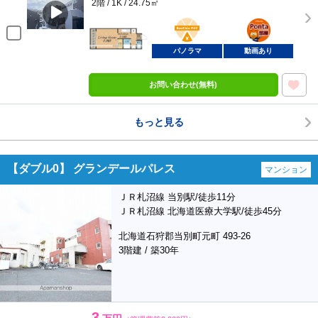
2階 / 1K / 24.75㎡
BunChinPAY
ポンタ
部屋
パノラマ
動画あり
お問い合わせ(無料)
もっと見る
【ダブル0】 グランデールパレス
マンション
ＪＲ札沼線 当別駅/徒歩11分
ＪＲ札沼線 北海道医療大学駅/徒歩45分
北海道石狩郡当別町元町 493-26
3階建 / 築30年
3