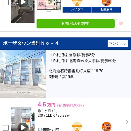
部屋
パノラマ
動画あり
お問い合わせ(無料)
ポーザタウン当別Ｎｏ－４
マンション
ＪＲ札沼線 当別駅/徒歩8分
ＪＲ札沼線 北海道医療大学駅/徒歩60分
北海道石狩郡当別町末広 118-70
3階建 / 築19年
4.5
万円
（管理費等3,000円）
敷 1ヶ月 / 礼 －
2階 / 1LDK / 35.33㎡
BunChinPAY
ポンタ
部屋