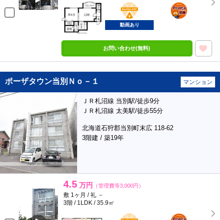
BunChinPAY
ポンタ
部屋
動画あり
お問い合わせ(無料)
ポーザタウン当別Ｎｏ－１
マンション
ＪＲ札沼線 当別駅/徒歩9分
ＪＲ札沼線 太美駅/徒歩55分
北海道石狩郡当別町末広 118-62
3階建 / 築19年
4.5
万円
（管理費等3,000円）
敷 1ヶ月 / 礼 －
3階 / 1LDK / 35.9㎡
BunChinPAY
ポンタ