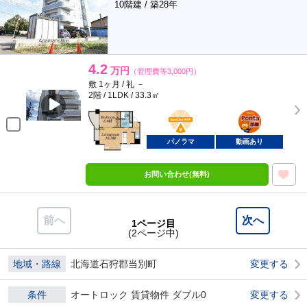
10階建 / 築28年
4.2
万円
（管理費等3,000円）
敷 1ヶ月 / 礼 －
2階 / 1LDK / 33.3㎡
BunChinPAY
ポンタ
部屋
パノラマ
動画あり
お問い合わせ(無料)
前へ
次へ
1ページ目
(2ページ中)
地域・路線
北海道石狩郡当別町
変更する
条件
オートロック 賃貸物件 ダブル0
変更する