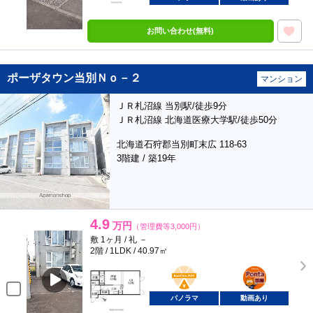
お問い合わせ(無料)
ポーザタウン当別Ｎｏ－２
マンション
ＪＲ札沼線 当別駅/徒歩9分
ＪＲ札沼線 北海道医療大学駅/徒歩50分
北海道石狩郡当別町末広 118-63
3階建 / 築19年
4.9
万円
（管理費等3,000円）
敷 1ヶ月 / 礼 －
2階 / 1LDK / 40.97㎡
BunChinPAY
ポンタ
部屋
パノラマ
動画あり