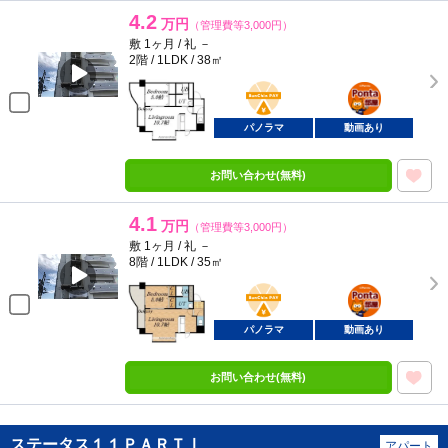
4.2
万円
（管理費等3,000円）
敷 1ヶ月 / 礼 －
2階 / 1LDK / 38㎡
BunChinPAY
ポンタ
部屋
パノラマ
動画あり
お問い合わせ(無料)
4.1
万円
（管理費等3,000円）
敷 1ヶ月 / 礼 －
8階 / 1LDK / 35㎡
BunChinPAY
ポンタ
部屋
パノラマ
動画あり
お問い合わせ(無料)
ステータス１１ＰＡＲＴⅠ
アパート