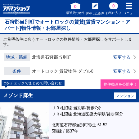
0
0
最近見た物件
お気に入り
保存した条件
メニュー
石狩郡当別町でオートロックの賃貸[賃貸マンション・ア
パート]物件情報・お部屋探し
ご希望条件に合うオートロックの物件情報・お部屋探しをサポートしま
す。
地域・路線
北海道石狩郡当別町
変更する
条件
オートロック 賃貸物件 ダブル0
変更する
□をチェックでまとめて問い合わせ
物件動画を公開中！
メゾンド麻生
マンション
ＪＲ札沼線 当別駅/徒歩7分
ＪＲ札沼線 北海道医療大学駅/徒歩60分
北海道石狩郡当別町弥生 51-52
5階建 / 築37年