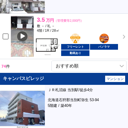
3.5
万円
（管理費等2,000円）
敷 － / 礼 －
4階 / 1R / 28㎡
BunChinPAY
ポンタ
部屋
フリーレント
パノラマ
動画あり
74
件
キャンパスビレッジ
マンション
ＪＲ札沼線 当別駅/徒歩4分
北海道石狩郡当別町弥生 53-94
5階建 / 築40年