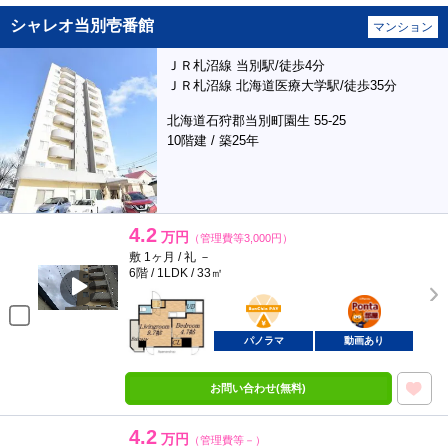
シャレオ当別壱番館
マンション
ＪＲ札沼線 当別駅/徒歩4分
ＪＲ札沼線 北海道医療大学駅/徒歩35分
北海道石狩郡当別町園生 55-25
10階建 / 築25年
4.2
万円
（管理費等3,000円）
敷 1ヶ月 / 礼 －
6階 / 1LDK / 33㎡
BunChinPAY
ポンタ
部屋
パノラマ
動画あり
お問い合わせ(無料)
4.2
万円
（管理費等－）