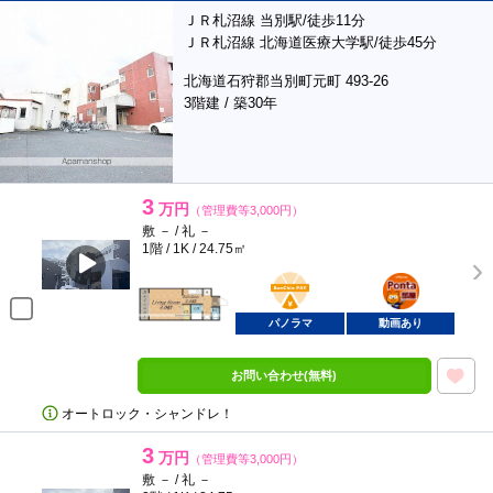
ＪＲ札沼線 当別駅/徒歩11分
ＪＲ札沼線 北海道医療大学駅/徒歩45分
北海道石狩郡当別町元町 493-26
3階建 / 築30年
3
万円
（管理費等3,000円）
敷 － / 礼 －
1階 / 1K / 24.75㎡
BunChinPAY
ポンタ
部屋
パノラマ
動画あり
お問い合わせ(無料)
オートロック・シャンドレ！
3
万円
（管理費等3,000円）
敷 － / 礼 －