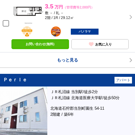
3.5
万円
（管理費等2,000円）
敷 － / 礼 －
2階 / 1R / 29.12㎡
BunChinPAY
ポンタ
部屋
パノラマ
お問い合わせ(無料)
お気に入り
もっと見る
Ｐｅｒｌｅ
アパート
ＪＲ札沼線 当別駅/徒歩2分
ＪＲ札沼線 北海道医療大学駅/徒歩50分
北海道石狩郡当別町園生 54-11
2階建 / 築6年