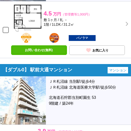
4.5
万円
（管理費等1,000円）
敷 1ヶ月 / 礼 －
1階 / 1LDK / 31.2㎡
BunChinPAY
ポンタ
部屋
パノラマ
お問い合わせ(無料)
お気に入り
【ダブル0】 駅前大通マンション
マンション
ＪＲ札沼線 当別駅/徒歩4分
ＪＲ札沼線 北海道医療大学駅/徒歩50分
北海道石狩郡当別町園生 53
9階建 / 築24年