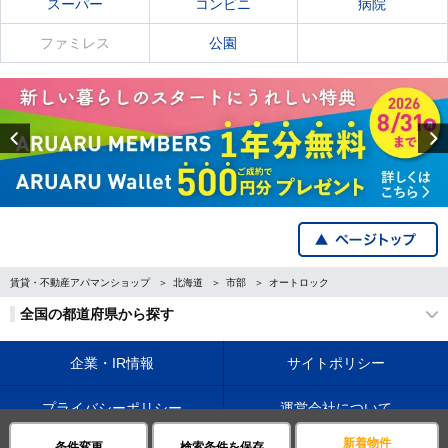
スーパー
コンビニ
病院
ファミレス
公園
Previous
賃貸・不動産アパマンショップ
北海道
市部
オートロック
全国の都道府県から探す
企業・IR情報
サイトポリシー
プライバシーポリシー
運営会社について
新着物件
条件変更
検索条件を保存