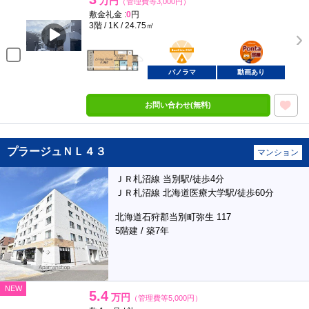
万円
（管理費等3,000円）
敷金礼金 :
0
円
3階 / 1K / 24.75㎡
BunChinPAY
ポンタ
部屋
パノラマ
動画あり
お問い合わせ(無料)
プラージュＮＬ４３
マンション
ＪＲ札沼線 当別駅/徒歩4分
ＪＲ札沼線 北海道医療大学駅/徒歩60分
北海道石狩郡当別町弥生 117
5階建 / 築7年
NEW
5.4
万円
（管理費等5,000円）