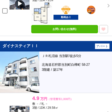
3階 / 1DK / 31㎡
BunChinPAY
ポンタ
部屋
動画あり
お問い合わせ(無料)
ダイナスティアＩＩ
アパート
ＪＲ札沼線 当別駅/徒歩5分
北海道石狩郡当別町白樺町 58-27
3階建 / 築17年
4.9
万円
（管理費等1,000円）
敷 － / 礼 －
3階 / 1DK / 29.58㎡