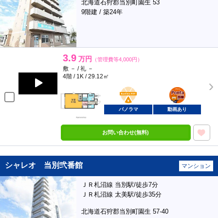
北海道石狩郡当別町園生 53
9階建 / 築24年
3.9
万円
（管理費等4,000円）
敷 － / 礼 －
4階 / 1K / 29.12㎡
BunChinPAY
ポンタ
部屋
パノラマ
動画あり
お問い合わせ(無料)
シャレオ 当別弐番館
マンション
ＪＲ札沼線 当別駅/徒歩7分
ＪＲ札沼線 太美駅/徒歩35分
北海道石狩郡当別町園生 57-40