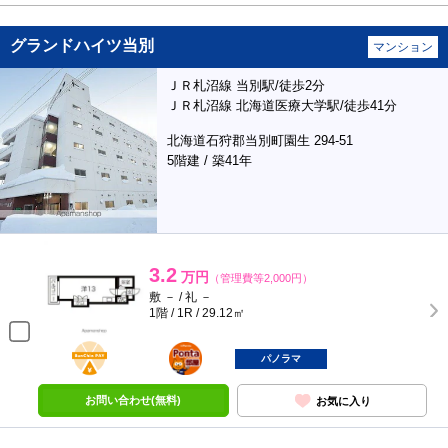
グランドハイツ当別
マンション
ＪＲ札沼線 当別駅/徒歩2分
ＪＲ札沼線 北海道医療大学駅/徒歩41分
北海道石狩郡当別町園生 294-51
5階建 / 築41年
3.2
万円
（管理費等2,000円）
敷 － / 礼 －
1階 / 1R / 29.12㎡
BunChinPAY
ポンタ
部屋
パノラマ
お問い合わせ(無料)
お気に入り