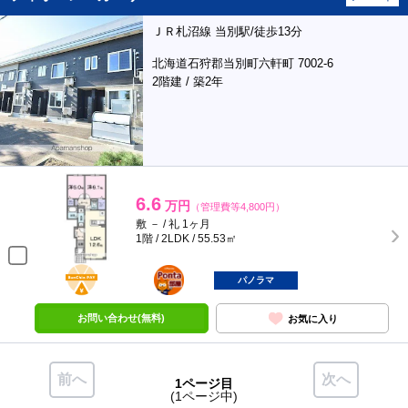
ＪＲ札沼線 当別駅/徒歩13分
北海道石狩郡当別町六軒町 7002-6
2階建 / 築2年
6.6
万円
（管理費等4,800円）
敷 － / 礼 1ヶ月
1階 / 2LDK / 55.53㎡
BunChinPAY
ポンタ
部屋
パノラマ
お問い合わせ(無料)
お気に入り
前へ
次へ
1ページ目
(1ページ中)