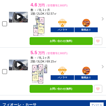
4.6
万円
（管理費等2,900円）
敷 － / 礼 1ヶ月
1階 / 2LDK / 52.57㎡
BunChinPAY
ポンタ
部屋
パノラマ
動画あり
お問い合わせ(無料)
5.5
万円
（管理費等2,900円）
敷 － / 礼 1ヶ月
2階 / 3LDK / 69.15㎡
BunChinPAY
ポンタ
部屋
パノラマ
動画あり
お問い合わせ(無料)
フィオーレ・カーサ
アパート