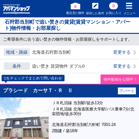
0
0
最近見た物件
お気に入り
保存した条件
メニュー
石狩郡当別町で追い焚きの賃貸[賃貸マンション・アパー
ト]物件情報・お部屋探し
ご希望条件に合う追い焚きの物件情報・お部屋探しをサポートします。
地域・路線
北海道石狩郡当別町
変更する
条件
追い焚き 賃貸物件 ダブル0
変更する
□をチェックでまとめて問い合わせ
物件動画を公開中！
プラシード カーサＴ・Ｒ Ⅱ
アパート
ＪＲ札沼線 当別駅/徒歩13分
ＪＲ札沼線 北海道医療大学駅/バス乗車7分/北
栄団地/徒歩30分
北海道石狩郡当別町六軒町 7001-24
2階建 / 築18年