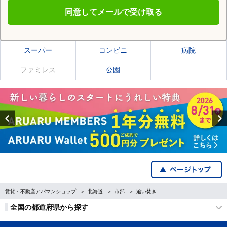
同意してメールで受け取る
石狩郡当別町の施設一覧
スーパー
コンビニ
病院
ファミレス
公園
Previous
賃貸・不動産アパマンショップ
北海道
市部
追い焚き
全国の都道府県から探す