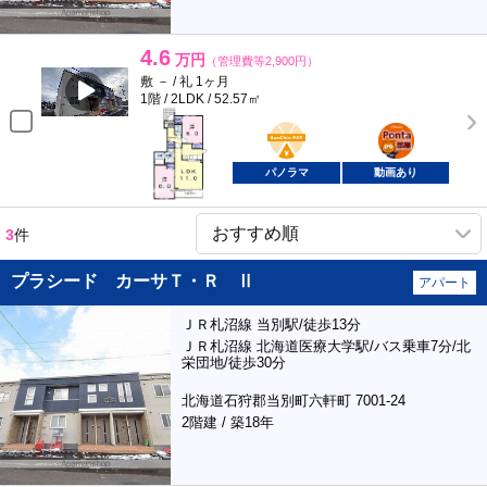
4.6
万円
（管理費等2,900円）
敷 － / 礼 1ヶ月
1階 / 2LDK / 52.57㎡
BunChinPAY
ポンタ
部屋
パノラマ
動画あり
3
件
プラシード カーサＴ・Ｒ Ⅱ
アパート
ＪＲ札沼線 当別駅/徒歩13分
ＪＲ札沼線 北海道医療大学駅/バス乗車7分/北
栄団地/徒歩30分
北海道石狩郡当別町六軒町 7001-24
2階建 / 築18年