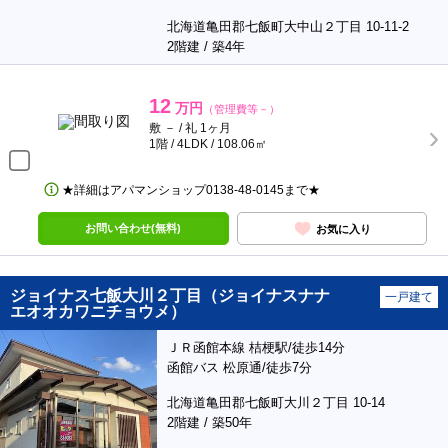
北海道亀田郡七飯町大中山２丁目 10-11-2
2階建 / 築4年
12
万円
（管理費等－）
敷 － / 礼 1ヶ月
1階 / 4LDK / 108.06㎡
★詳細はアパマンショップ0138‐48‐0145まで★
お問い合わせ(無料)
お気に入り
ジョイナス七飯大川２丁目（ジョイナスナナ
一戸建て
エオオカワニチョウメ）
ＪＲ函館本線 桔梗駅/徒歩14分
函館バス 松原通/徒歩7分
北海道亀田郡七飯町大川２丁目 10-14
2階建 / 築50年