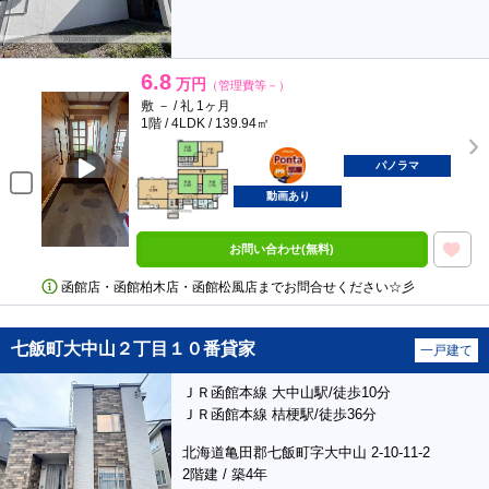
6.8
万円
（管理費等－）
敷 － / 礼 1ヶ月
1階 / 4LDK / 139.94㎡
ポンタ
部屋
パノラマ
動画あり
お問い合わせ(無料)
函館店・函館柏木店・函館松風店までお問合せください☆彡
七飯町大中山２丁目１０番貸家
一戸建て
ＪＲ函館本線 大中山駅/徒歩10分
ＪＲ函館本線 桔梗駅/徒歩36分
北海道亀田郡七飯町字大中山 2-10-11-2
2階建 / 築4年