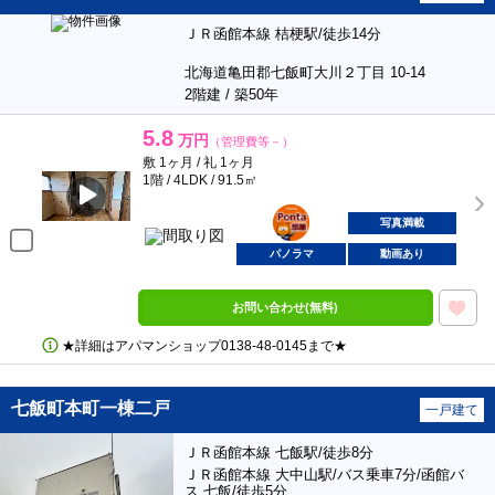
ＪＲ函館本線 桔梗駅/徒歩14分
北海道亀田郡七飯町大川２丁目 10-14
2階建 / 築50年
5.8
万円
（管理費等－）
敷 1ヶ月 / 礼 1ヶ月
1階 / 4LDK / 91.5㎡
ポンタ
部屋
写真満載
パノラマ
動画あり
お問い合わせ(無料)
★詳細はアパマンショップ0138‐48‐0145まで★
七飯町本町一棟二戸
一戸建て
ＪＲ函館本線 七飯駅/徒歩8分
ＪＲ函館本線 大中山駅/バス乗車7分/函館バ
ス 七飯/徒歩5分