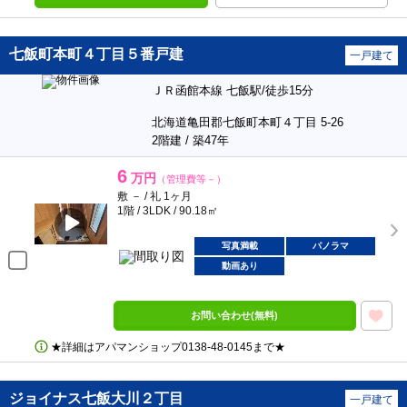
七飯町本町４丁目５番戸建
一戸建て
ＪＲ函館本線 七飯駅/徒歩15分
北海道亀田郡七飯町本町４丁目 5-26
2階建 / 築47年
6
万円
（管理費等－）
敷 － / 礼 1ヶ月
1階 / 3LDK / 90.18㎡
写真満載
パノラマ
動画あり
お問い合わせ(無料)
★詳細はアパマンショップ0138‐48‐0145まで★
ジョイナス七飯大川２丁目
一戸建て