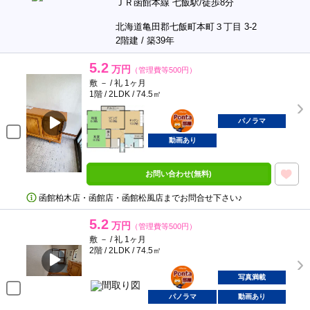
ＪＲ函館本線 七飯駅/徒歩8分
北海道亀田郡七飯町本町３丁目 3-2
2階建 / 築39年
5.2
万円
（管理費等500円）
敷 － / 礼 1ヶ月
1階 / 2LDK / 74.5㎡
ポンタ
部屋
パノラマ
動画あり
お問い合わせ(無料)
函館柏木店・函館店・函館松風店までお問合せ下さい♪
5.2
万円
（管理費等500円）
敷 － / 礼 1ヶ月
2階 / 2LDK / 74.5㎡
ポンタ
部屋
写真満載
パノラマ
動画あり