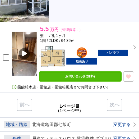
5.5
万円
（管理費等－）
敷 － / 礼 1ヶ月
1階 / 2LDK / 64.39㎡
ポンタ
部屋
パノラマ
動画あり
お問い合わせ(無料)
函館柏木店・函館店・函館松風店までお問合せ下さい♪
前へ
次へ
1ページ目
(1ページ中)
地域・路線
北海道亀田郡七飯町
変更する
条件
戸建て・テラスハウス 賃貸物件 ダブル0
変更する