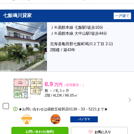
七飯鳴川貸家
一戸建て
ＪＲ函館本線 七飯駅/徒歩10分
ＪＲ函館本線 大中山駅/徒歩44分
北海道亀田郡七飯町鳴川２丁目 2-11
2階建 / 築43年
8.9
万円
（管理費等－）
敷 － / 礼 1ヶ月
2階 / 4LDK / 96.05㎡
★お問い合わせは函館五稜郭店0138－33－5221まで★
BunChinPAY
ポンタ
部屋
パノラマ
お問い合わせ(無料)
お気に入り