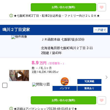
お問い合わせ(無料)
★七飯町本町2丁目・駐車2台込料金・ファミリー向け２ＬＤＫ★
鳴川２丁目貸家
一戸建て
ＪＲ函館本線 七飯駅/徒歩10分
北海道亀田郡七飯町鳴川２丁目 2-11
2階建 / 築43年
8.9
万円
（管理費等－）
敷 － / 礼 1ヶ月
1階 / 4LDK / 96.05㎡
ポンタ
部屋
写真満載
パノラマ
動画あり
お問い合わせ(無料)
★詳細はアパマンショップ0138‐48‐0145まで★