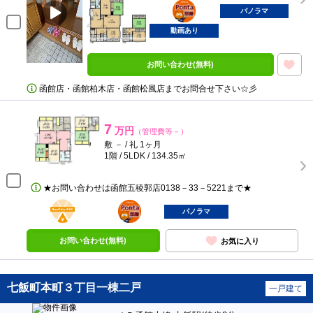
ポンタ
部屋
パノラマ
動画あり
お問い合わせ(無料)
函館店・函館柏木店・函館松風店までお問合せ下さい☆彡
7
万円
（管理費等－）
敷 － / 礼 1ヶ月
1階 / 5LDK / 134.35㎡
★お問い合わせは函館五稜郭店0138－33－5221まで★
BunChinPAY
ポンタ
部屋
パノラマ
お問い合わせ(無料)
お気に入り
七飯町本町３丁目一棟二戸
一戸建て