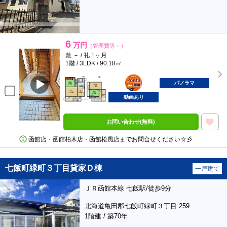
6
万円
（管理費等－）
敷 － / 礼 1ヶ月
1階 / 3LDK / 90.18㎡
ポンタ
部屋
パノラマ
動画あり
お問い合わせ(無料)
函館店・函館柏木店・函館松風店までお問合せください☆彡
七飯町緑町３丁目貸家Ｄ棟
一戸建て
ＪＲ函館本線 七飯駅/徒歩9分
北海道亀田郡七飯町緑町３丁目 259
1階建 / 築70年