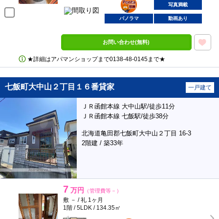
部屋
写真満載
パノラマ
動画あり
お問い合わせ(無料)
★詳細はアパマンショップまで0138‐48‐0145まで★
七飯町大中山２丁目１６番貸家
一戸建て
ＪＲ函館本線 大中山駅/徒歩11分
ＪＲ函館本線 七飯駅/徒歩38分
北海道亀田郡七飯町大中山２丁目 16-3
2階建 / 築33年
7
万円
（管理費等－）
敷 － / 礼 1ヶ月
1階 / 5LDK / 134.35㎡