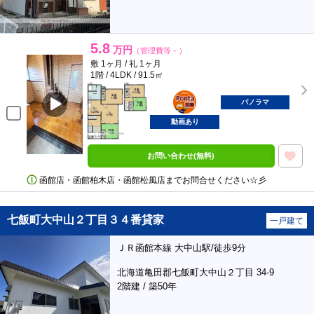
5.8
万円
（管理費等－）
敷 1ヶ月 / 礼 1ヶ月
1階 / 4LDK / 91.5㎡
ポンタ
部屋
パノラマ
動画あり
お問い合わせ(無料)
函館店・函館柏木店・函館松風店までお問合せください☆彡
七飯町大中山２丁目３４番貸家
一戸建て
ＪＲ函館本線 大中山駅/徒歩9分
北海道亀田郡七飯町大中山２丁目 34-9
2階建 / 築50年