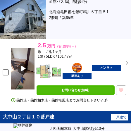
函館バス 鳴川/徒歩2分
北海道亀田郡七飯町鳴川５丁目 5-1
2階建 / 築65年
2.5
万円
（管理費等－）
敷 － / 礼 1ヶ月
1階 / 5LDK / 101.47㎡
ポンタ
部屋
パノラマ
動画あり
お問い合わせ(無料)
函館店・函館柏木店・函館松風店までお問合せ下さい☆彡
大中山２丁目１０番戸建
一戸建て
ＪＲ函館本線 大中山駅/徒歩10分