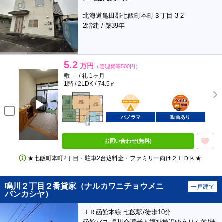
北海道亀田郡七飯町本町３丁目 3-2
2階建 / 築39年
5.2
万円
（管理費等500円）
敷 － / 礼 1ヶ月
1階 / 2LDK / 74.5㎡
BunChinPAY
ポンタ
部屋
パノラマ
動画あり
お問い合わせ(無料)
★七飯町本町2丁目・駐車2台込料金・ファミリー向け２ＬＤＫ★
鳴川２丁目２番貸家（ナルカワニチョウメニ
一戸建て
バンカシヤ）
ＪＲ函館本線 七飯駅/徒歩10分
函館バス 鳴川介護老人福祉施設ゆうりん前/徒