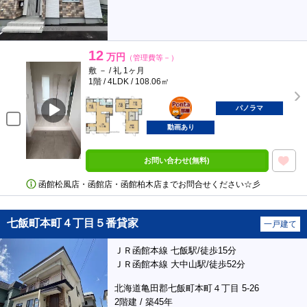
12
万円
（管理費等－）
敷 － / 礼 1ヶ月
1階 / 4LDK / 108.06㎡
ポンタ
部屋
パノラマ
動画あり
お問い合わせ(無料)
函館松風店・函館店・函館柏木店までお問合せください☆彡
七飯町本町４丁目５番貸家
一戸建て
ＪＲ函館本線 七飯駅/徒歩15分
ＪＲ函館本線 大中山駅/徒歩52分
北海道亀田郡七飯町本町４丁目 5-26
2階建 / 築45年