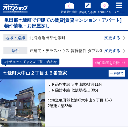
0
0
最近見た物件
お気に入り
保存した条件
メニュー
亀田郡七飯町で戸建ての賃貸[賃貸マンション・アパート]
物件情報・お部屋探し
地域・路線
北海道亀田郡七飯町
変更する
条件
戸建て・テラスハウス 賃貸物件 ダブル0
変更する
□をチェックでまとめて問い合わせ
物件動画を公開中！
七飯町大中山２丁目１６番貸家
一戸建て
ＪＲ函館本線 大中山駅/徒歩11分
ＪＲ函館本線 七飯駅/徒歩38分
北海道亀田郡七飯町大中山２丁目 16-3
2階建 / 築33年