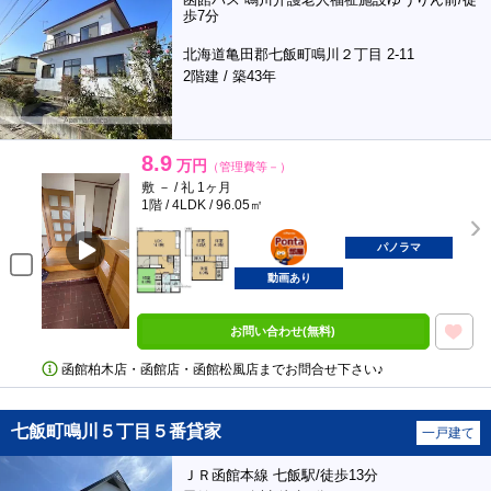
歩7分
北海道亀田郡七飯町鳴川２丁目 2-11
2階建 / 築43年
8.9
万円
（管理費等－）
敷 － / 礼 1ヶ月
1階 / 4LDK / 96.05㎡
ポンタ
部屋
パノラマ
動画あり
お問い合わせ(無料)
函館柏木店・函館店・函館松風店までお問合せ下さい♪
七飯町鳴川５丁目５番貸家
一戸建て
ＪＲ函館本線 七飯駅/徒歩13分