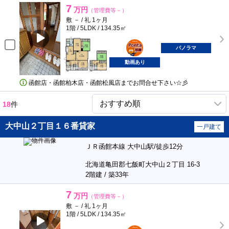
7
万円
（管理費等－）
敷 － / 礼 1ヶ月
1階 / 5LDK / 134.35㎡
ポンタ
部屋
パノラマ
動画あり
函館店・函館柏木店・函館松風店までお問合せ下さい☆彡
18
件
大中山２丁目１６番貸家
一戸建て
ＪＲ函館本線 大中山駅/徒歩12分
北海道亀田郡七飯町大中山２丁目 16-3
2階建 / 築33年
7
万円
（管理費等－）
敷 － / 礼 1ヶ月
1階 / 5LDK / 134.35㎡
ポンタ