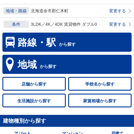
地域・路線
北海道余市郡仁木町
変更する
条件
3LDK／4K／4DK 賃貸物件 ダブル0
変更する
路線・駅
から探す
地域
から探す
店舗
から探す
学校名
から探す
生活施設
から探す
家賃相場
から探す
建物種別から探す
アパート
マンション
戸建て