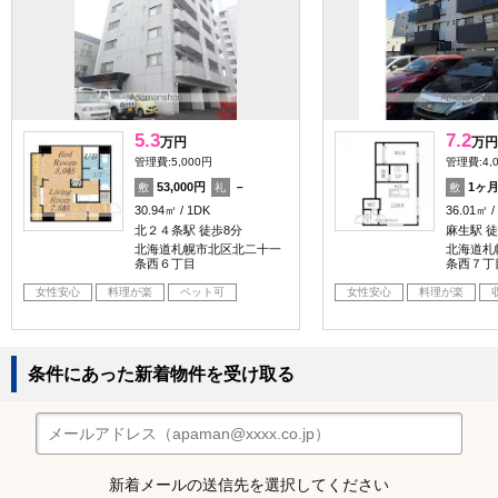
5.3
7.2
万円
万円
管理費:5,000円
管理費:4,
53,000円
－
1ヶ
敷
礼
敷
30.94㎡
1DK
36.01㎡
北２４条駅 徒歩8分
麻生駅 徒
北海道札幌市北区北二十一
北海道札
条西６丁目
条西７丁
女性安心
料理が楽
ペット可
女性安心
料理が楽
条件にあった新着物件を受け取る
新着メールの送信先を選択してください