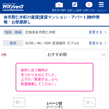
0
0
最近見た物件
お気に入り
保存した条件
メニュー
余市郡仁木町の賃貸[賃貸マンション・アパート]物件情
報・お部屋探し
地域・路線
北海道余市郡仁木町
変更する
条件
3LDK／4K／4DK 賃貸物件 ダブル0
変更する
0
件
条件に合う物件が
見つかりませんでした。
上下の「変更する」から
再度検索してください。
前へ
次へ
1ページ目
(ページ中)