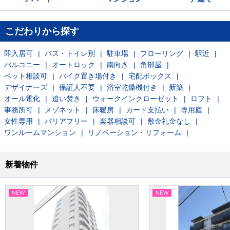
こだわりから探す
即入居可
バス・トイレ別
駐車場
フローリング
駅近
バルコニー
オートロック
南向き
角部屋
ペット相談可
バイク置き場付き
宅配ボックス
デザイナーズ
保証人不要
浴室乾燥機付き
新築
オール電化
追い焚き
ウォークインクローゼット
ロフト
事務所可
メゾネット
床暖房
カード支払い
専用庭
女性専用
バリアフリー
楽器相談可
敷金礼金なし
ワンルームマンション
リノベーション・リフォーム
新着物件
NEW
NEW