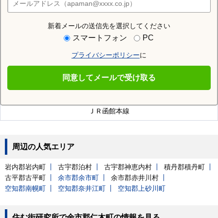
店舗検索
新着メールの送信先を選択してください
近隣の駅
スマートフォン
PC
仁木駅
然別駅
銀山駅
プライバシーポリシー
に
同意してメールで受け取る
余市郡仁木町を通る沿線
ＪＲ函館本線
周辺の人気エリア
岩内郡岩内町
古宇郡泊村
古宇郡神恵内村
積丹郡積丹町
古平郡古平町
余市郡余市町
余市郡赤井川村
空知郡南幌町
空知郡奈井江町
空知郡上砂川町
住む街研究所で余市郡仁木町の情報を見る