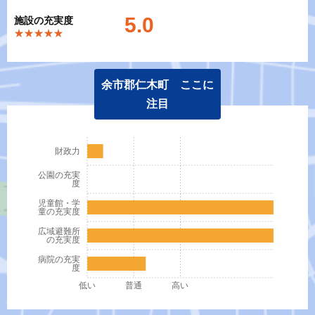
5.0
施設の充実度
★★★★★
★★★★★
余市郡仁木町 ここに
注目
財政力
公園の充実
度
児童館・学
童の充実度
広域避難所
の充実度
病院の充実
度
低い
普通
高い