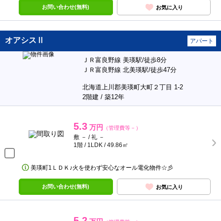
お問い合わせ(無料)
お気に入り
オアシスⅡ
アパート
ＪＲ富良野線 美瑛駅/徒歩8分
ＪＲ富良野線 北美瑛駅/徒歩47分
北海道上川郡美瑛町大町２丁目 1-2
2階建 / 築12年
5.3
万円
（管理費等－）
敷 － / 礼 －
1階 / 1LDK / 49.86㎡
美瑛町1ＬＤＫ♪火を使わず安心なオール電化物件☆彡
お問い合わせ(無料)
お気に入り
5.2