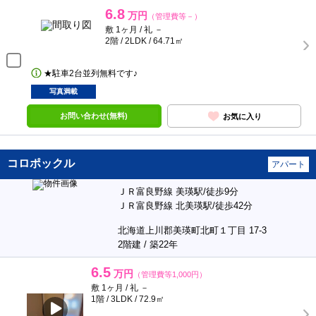
6.8
万円
（管理費等－）
敷 1ヶ月 / 礼 －
2階 / 2LDK / 64.71㎡
★駐車2台並列無料です♪
写真満載
お問い合わせ(無料)
お気に入り
コロポックル
アパート
ＪＲ富良野線 美瑛駅/徒歩9分
ＪＲ富良野線 北美瑛駅/徒歩42分
北海道上川郡美瑛町北町１丁目 17-3
2階建 / 築22年
6.5
万円
（管理費等1,000円）
敷 1ヶ月 / 礼 －
1階 / 3LDK / 72.9㎡