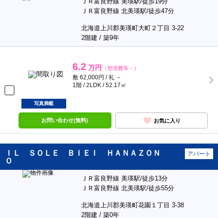
ＪＲ富良野線 美瑛駅/徒歩19分
ＪＲ富良野線 北美瑛駅/徒歩47分
北海道上川郡美瑛町大町２丁目 3-22
2階建 / 築9年
6.2
万円
（管理費等－）
敷 62,000円 / 礼 －
1階 / 2LDK / 52.17㎡
写真満載
お問い合わせ(無料)
お気に入り
ＩＬ ＳＯＬＥ ＢＩＥＩ ＨＡＮＡＺＯＮ
アパート
Ｏ
ＪＲ富良野線 美瑛駅/徒歩13分
ＪＲ富良野線 北美瑛駅/徒歩55分
北海道上川郡美瑛町花園１丁目 3-38
2階建 / 築0年