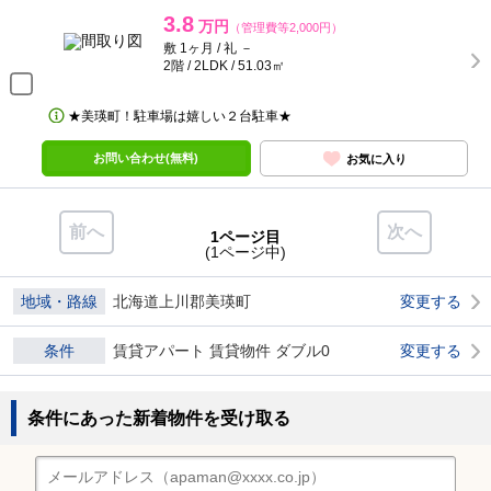
3.8
万円
（管理費等2,000円）
敷 1ヶ月 / 礼 －
2階 / 2LDK / 51.03㎡
★美瑛町！駐車場は嬉しい２台駐車★
お問い合わせ(無料)
お気に入り
前へ
次へ
1ページ目
(1ページ中)
地域・路線
北海道上川郡美瑛町
変更する
条件
賃貸アパート 賃貸物件 ダブル0
変更する
条件にあった新着物件を受け取る