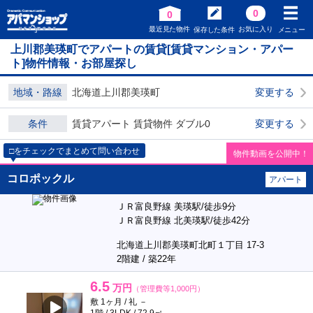
0
0
最近見た物件
お気に入り
保存した条件
メニュー
上川郡美瑛町でアパートの賃貸[賃貸マンション・アパー
ト]物件情報・お部屋探し
地域・路線
北海道上川郡美瑛町
変更する
条件
賃貸アパート 賃貸物件 ダブル0
変更する
□をチェックでまとめて問い合わせ
物件動画を公開中！
コロポックル
アパート
ＪＲ富良野線 美瑛駅/徒歩9分
ＪＲ富良野線 北美瑛駅/徒歩42分
北海道上川郡美瑛町北町１丁目 17-3
2階建 / 築22年
6.5
万円
（管理費等1,000円）
敷 1ヶ月 / 礼 －