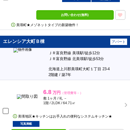
お問い合わせ(無料)
美瑛町★メゾネットタイプの新築物件！
エレンシア大町Ｂ棟
アパート
ＪＲ富良野線 美瑛駅/徒歩12分
ＪＲ富良野線 北美瑛駅/徒歩53分
北海道上川郡美瑛町大町１丁目 23-4
2階建 / 築7年
6.8
万円
（管理費等－）
敷 1ヶ月 / 礼 －
1階 / 2LDK / 64.71㎡
美瑛地区★キッチンはお手入れの便利なシステムキッチン★
写真満載