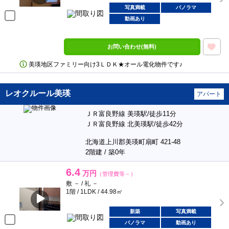
写真満載
パノラマ
動画あり
お問い合わせ(無料)
美瑛地区ファミリー向け3ＬＤＫ★オール電化物件です♪
レオクルール美瑛
アパート
ＪＲ富良野線 美瑛駅/徒歩11分
ＪＲ富良野線 北美瑛駅/徒歩42分
北海道上川郡美瑛町扇町 421-48
2階建 / 築0年
6.4
万円
（管理費等－）
敷 － / 礼 －
1階 / 1LDK / 44.98㎡
新築
写真満載
パノラマ
動画あり