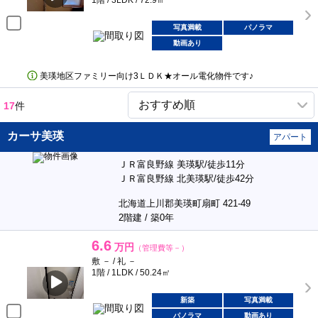
1階 / 3LDK / 72.9㎡
写真満載
パノラマ
動画あり
美瑛地区ファミリー向け3ＬＤＫ★オール電化物件です♪
17
件
カーサ美瑛
アパート
ＪＲ富良野線 美瑛駅/徒歩11分
ＪＲ富良野線 北美瑛駅/徒歩42分
北海道上川郡美瑛町扇町 421-49
2階建 / 築0年
6.6
万円
（管理費等－）
敷 － / 礼 －
1階 / 1LDK / 50.24㎡
新築
写真満載
パノラマ
動画あり