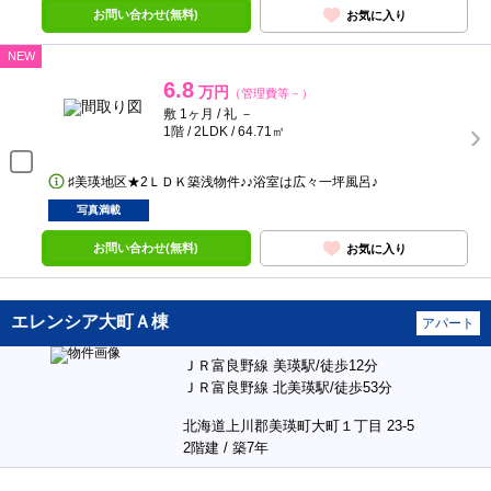
お問い合わせ(無料)
お気に入り
NEW
6.8
万円
（管理費等－）
敷 1ヶ月 / 礼 －
1階 / 2LDK / 64.71㎡
♯美瑛地区★2ＬＤＫ築浅物件♪♪浴室は広々一坪風呂♪
写真満載
お問い合わせ(無料)
お気に入り
エレンシア大町Ａ棟
アパート
ＪＲ富良野線 美瑛駅/徒歩12分
ＪＲ富良野線 北美瑛駅/徒歩53分
北海道上川郡美瑛町大町１丁目 23-5
2階建 / 築7年