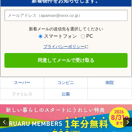
新着物件をお知らせします。
住みたい街の店舗を探す
店舗検索
新着メールの送信先を選択してください
住む街研究所で上川郡美瑛町の情報を見る
スマートフォン
PC
プライバシーポリシー
に
上川郡美瑛町
同意してメールで受け取る
上川郡美瑛町の施設一覧
スーパー
コンビニ
病院
ファミレス
公園
Previous