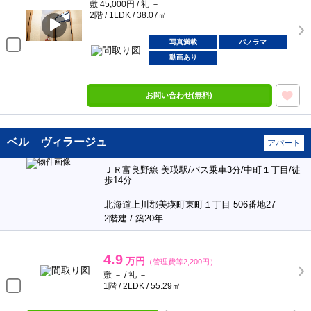
敷 45,000円 / 礼 －
2階 / 1LDK / 38.07㎡
写真満載
パノラマ
動画あり
お問い合わせ(無料)
ベル ヴィラージュ
アパート
ＪＲ富良野線 美瑛駅/バス乗車3分/中町１丁目/徒
歩14分
北海道上川郡美瑛町東町１丁目 506番地27
2階建 / 築20年
4.9
万円
（管理費等2,200円）
敷 － / 礼 －
1階 / 2LDK / 55.29㎡