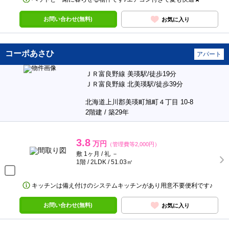
お問い合わせ(無料)
お気に入り
コーポあさひ
アパート
ＪＲ富良野線 美瑛駅/徒歩19分
ＪＲ富良野線 北美瑛駅/徒歩39分
北海道上川郡美瑛町旭町４丁目 10-8
2階建 / 築29年
3.8
万円
（管理費等2,000円）
敷 1ヶ月 / 礼 －
1階 / 2LDK / 51.03㎡
キッチンは備え付けのシステムキッチンがあり用意不要便利です♪
お問い合わせ(無料)
お気に入り