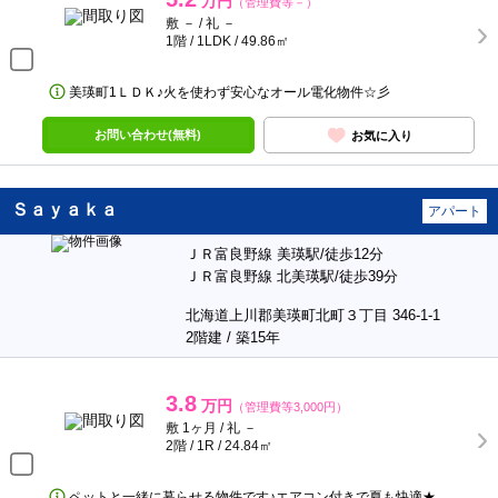
万円
（管理費等－）
敷 － / 礼 －
1階 / 1LDK / 49.86㎡
美瑛町1ＬＤＫ♪火を使わず安心なオール電化物件☆彡
お問い合わせ(無料)
お気に入り
Ｓａｙａｋａ
アパート
ＪＲ富良野線 美瑛駅/徒歩12分
ＪＲ富良野線 北美瑛駅/徒歩39分
北海道上川郡美瑛町北町３丁目 346-1-1
2階建 / 築15年
3.8
万円
（管理費等3,000円）
敷 1ヶ月 / 礼 －
2階 / 1R / 24.84㎡
ペットと一緒に暮らせる物件です♪エアコン付きで夏も快適★