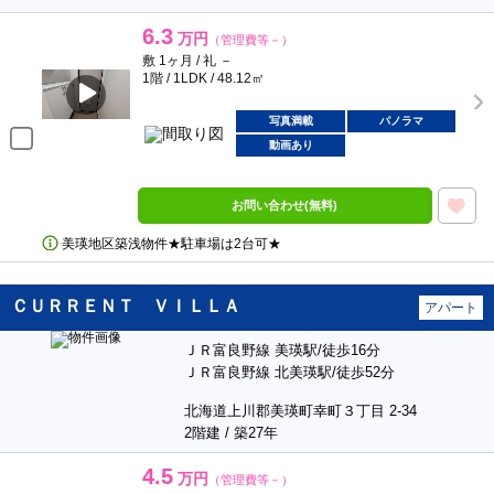
6.3
万円
（管理費等－）
敷 1ヶ月 / 礼 －
1階 / 1LDK / 48.12㎡
写真満載
パノラマ
動画あり
お問い合わせ(無料)
美瑛地区築浅物件★駐車場は2台可★
ＣＵＲＲＥＮＴ ＶＩＬＬＡ
アパート
ＪＲ富良野線 美瑛駅/徒歩16分
ＪＲ富良野線 北美瑛駅/徒歩52分
北海道上川郡美瑛町幸町３丁目 2-34
2階建 / 築27年
4.5
万円
（管理費等－）