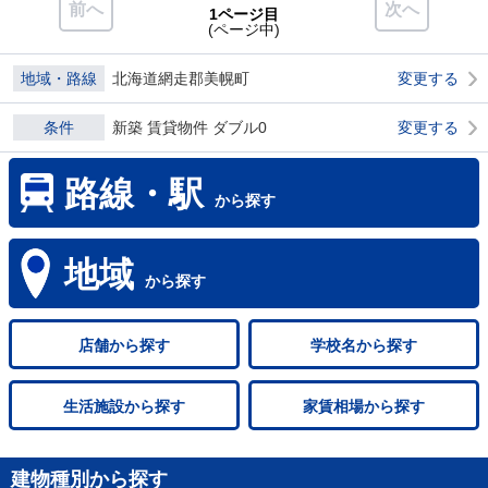
前へ
次へ
1ページ目
(ページ中)
地域・路線
北海道網走郡美幌町
変更する
条件
新築 賃貸物件 ダブル0
変更する
路線・駅
から探す
地域
から探す
店舗
から探す
学校名
から探す
生活施設
から探す
家賃相場
から探す
建物種別から探す