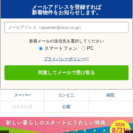
賃貸のプロがお部屋探し！
メールアドレスを登録すれば
おまかせ物件リクエスト
新着物件をお知らせします。
住みたい街の店舗を探す
店舗検索
新着メールの送信先を選択してください
住む街研究所で網走郡美幌町の情報を見る
スマートフォン
PC
プライバシーポリシー
に
網走郡美幌町
同意してメールで受け取る
網走郡美幌町の施設一覧
スーパー
コンビニ
病院
ファミレス
公園