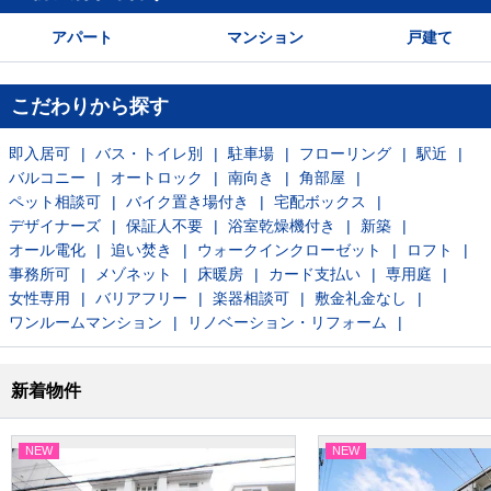
アパート
マンション
戸建て
こだわりから探す
即入居可
バス・トイレ別
駐車場
フローリング
駅近
バルコニー
オートロック
南向き
角部屋
ペット相談可
バイク置き場付き
宅配ボックス
デザイナーズ
保証人不要
浴室乾燥機付き
新築
オール電化
追い焚き
ウォークインクローゼット
ロフト
事務所可
メゾネット
床暖房
カード支払い
専用庭
女性専用
バリアフリー
楽器相談可
敷金礼金なし
ワンルームマンション
リノベーション・リフォーム
新着物件
NEW
NEW