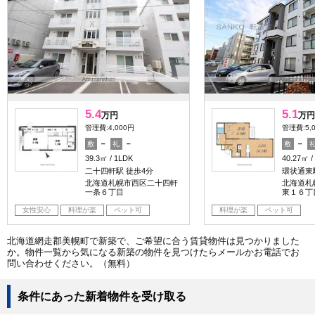
5.4
5.1
万円
万円
管理費:4,000円
管理費:5,
－
－
－
敷
礼
敷
39.3㎡
1LDK
40.27㎡
二十四軒駅 徒歩4分
環状通東
北海道札幌市西区二十四軒
北海道札
一条６丁目
東１６丁
女性安心
料理が楽
ペット可
料理が楽
ペット可
北海道網走郡美幌町で新築で、ご希望に合う賃貸物件は見つかりました
か。物件一覧から気になる新築の物件を見つけたらメールかお電話でお
問い合わせください。（無料）
条件にあった新着物件を受け取る