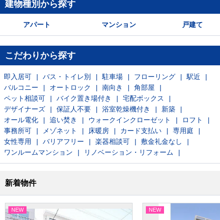
建物種別から探す
アパート
マンション
戸建て
こだわりから探す
即入居可
バス・トイレ別
駐車場
フローリング
駅近
バルコニー
オートロック
南向き
角部屋
ペット相談可
バイク置き場付き
宅配ボックス
デザイナーズ
保証人不要
浴室乾燥機付き
新築
オール電化
追い焚き
ウォークインクローゼット
ロフト
事務所可
メゾネット
床暖房
カード支払い
専用庭
女性専用
バリアフリー
楽器相談可
敷金礼金なし
ワンルームマンション
リノベーション・リフォーム
新着物件
NEW
NEW