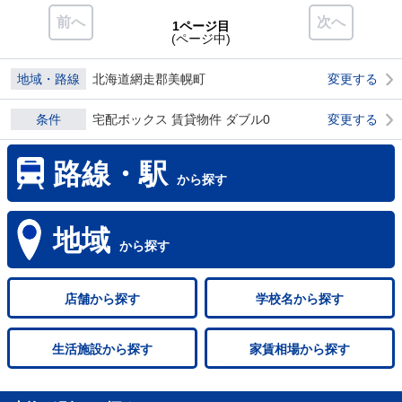
前へ
次へ
1ページ目
(ページ中)
地域・路線
北海道網走郡美幌町
変更する
条件
宅配ボックス 賃貸物件 ダブル0
変更する
路線・駅
から探す
地域
から探す
店舗
から探す
学校名
から探す
生活施設
から探す
家賃相場
から探す