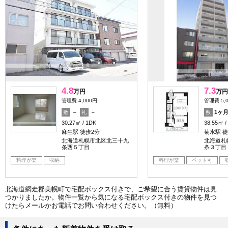
4.8
7.3
万円
万円
管理費:4,000円
管理費:5,
－
－
1ヶ
敷
礼
敷
30.27㎡
1DK
38.55㎡
麻生駅 徒歩2分
菊水駅 徒
北海道札幌市北区北三十九
北海道札
条西５丁目
条３丁目
料理が楽
収納
料理が楽
ペット可
北海道網走郡美幌町で宅配ボックス付きで、ご希望に合う賃貸物件は見
つかりましたか。物件一覧から気になる宅配ボックス付きの物件を見つ
けたらメールかお電話でお問い合わせください。（無料）