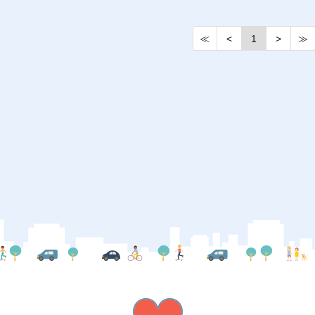
≪
<
1
>
≫