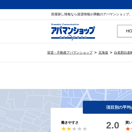
部屋探し情報なら賃貸情報が満載のアパマンショップ
H
賃貸・不動産アパマンショップ
北海道
白老郡白老
項目別の平均
2.0
働きやすさ
買
★★★★★
★★★★★
★
★