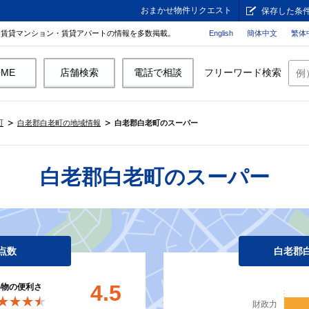
おまかせ物件リクエスト
保存した条
。賃貸マンション・賃貸アパートの情報を多数掲載。
English
簡体中文
繁体
OME
店舗検索
電話で相談
フリーワード検索
町
白老郡白老町の地域情報
白老郡白老町のスーパー
白老郡白老町のスーパー
点数
白老郡
4.5
い物の便利さ
★★★★
★★★★
財政力