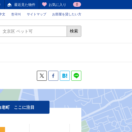
0
件
最近見た物件
お気に入り
中文
한국어
サイトマップ
お部屋を貸したい方
検索
白老町 ここに注目