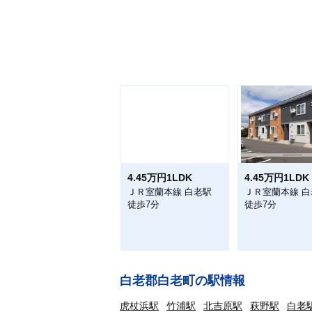
4.45万円1LDK
4.45万円1LDK
ＪＲ室蘭本線 白老駅
ＪＲ室蘭本線 白
徒歩7分
徒歩7分
白老郡白老町の駅情報
虎杖浜駅
竹浦駅
北吉原駅
萩野駅
白老