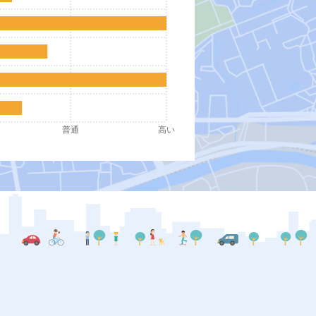
普通
高い