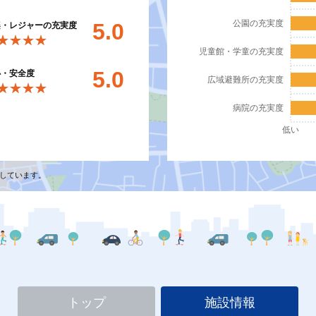
公園の充実度
5.0
楽・レジャーの充実度
★★★★
★★★★
児童館・学童の充実度
5.0
心・安全度
広域避難所の充実度
★★★★
★★★★
病院の充実度
低い
しています。
トップ
施設情報