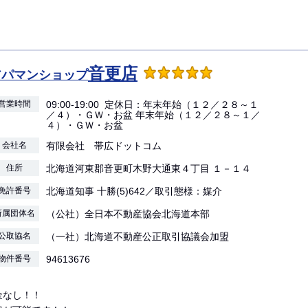
音更店
アパマンショップ
営業時間
09:00-19:00 定休日：年末年始（１２／２８～１
／４）・ＧＷ・お盆 年末年始（１２／２８～１／
４）・ＧＷ・お盆
会社名
有限会社 帯広ドットコム
住所
北海道河東郡音更町木野大通東４丁目 １－１４
免許番号
北海道知事 十勝(5)642／取引態様：媒介
所属団体名
（公社）全日本不動産協会北海道本部
公取協名
（一社）北海道不動産公正取引協議会加盟
物件番号
94613676
金なし！！