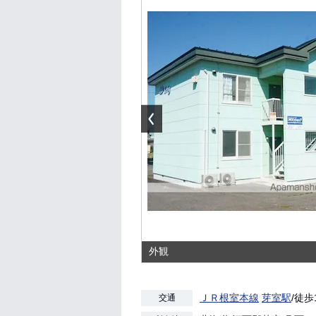
外観
ＪＲ根室本線
芽室駅
/徒歩
交通