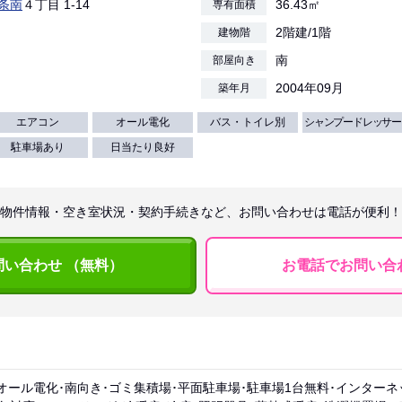
条南
４丁目 1-14
36.43㎡
専有面積
2階建/1階
建物階
南
部屋向き
2004年09月
築年月
エアコン
オール電化
バス・トイレ別
シャンプードレッサー
駐車場あり
日当たり良好
物件情報・空き室状況・契約手続きなど、お問い合わせは電話が便利！
問い合わせ （無料）
お電話でお問い合
オール電化･南向き･ゴミ集積場･平面駐車場･駐車場1台無料･インター