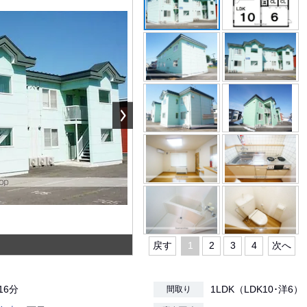
戻す
1
2
3
4
次へ
16分
1LDK（LDK10･洋6）
間取り