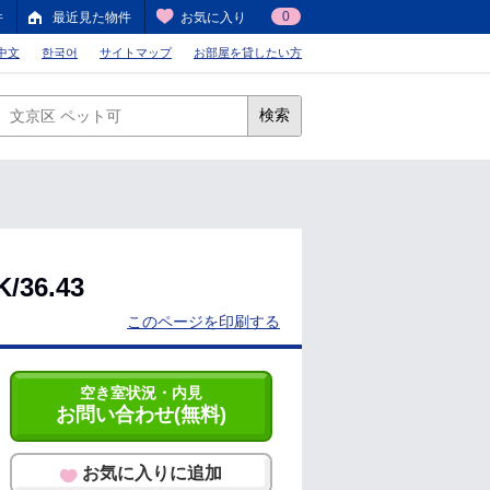
0
件
最近見た物件
お気に入り
中文
한국어
サイトマップ
お部屋を貸したい方
検索
6.43
このページを印刷する
空き室状況・内見
お問い合わせ(無料)
お気に入りに追加