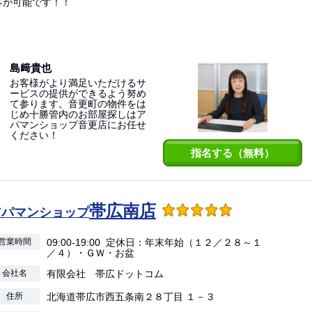
客が可能です！！
島﨑貴也
お客様がより満足いただけるサ
ービスの提供ができるよう努め
て参ります。音更町の物件をは
じめ十勝管内のお部屋探しはア
パマンショップ音更店にお任せ
ください！
指名する（無料）
帯広南店
アパマンショップ
営業時間
09:00-19:00 定休日：年末年始（１２／２８～１
／４）・ＧＷ・お盆
会社名
有限会社 帯広ドットコム
住所
北海道帯広市西五条南２８丁目 １－３