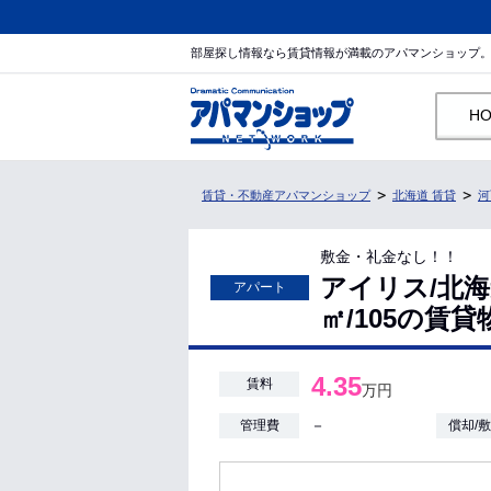
部屋探し情報なら賃貸情報が満載のアパマンショップ
H
賃貸・不動産アパマンショップ
北海道 賃貸
河
敷金・礼金なし！！
アイリス/北海道
アパート
㎡/105の賃
4.35
賃料
万円
－
管理費
償却/