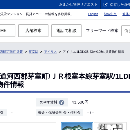
おまかせ物件リクエスト
保存した条
。賃貸マンション・賃貸アパートの情報を多数掲載。
English
簡体中文
繁体
OME
店舗検索
電話で相談
フリーワード検索
西郡芽室町 賃貸
芽室駅
アイリス
アイリス/1LDK/36.43㎡/105の賃貸物件情報
河西郡芽室町/ＪＲ根室本線芽室駅/1LDK/3
貸物件情報
43,500円
めやす賃料
－
－/－
敷引
敷金・保証金/礼金・権利金