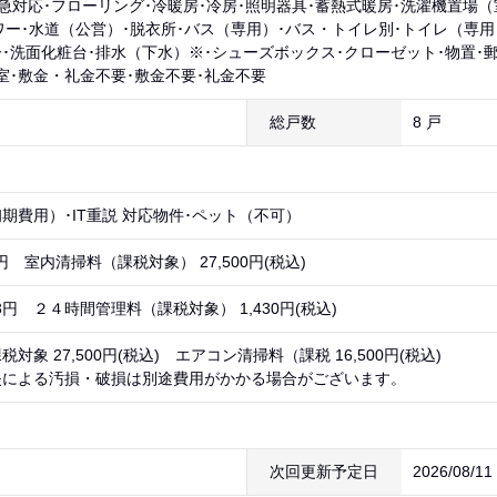
緊急対応･フローリング･冷暖房･冷房･照明器具･蓄熱式暖房･洗濯機置場
ャワー･水道（公営）･脱衣所･バス（専用）･バス・トイレ別･トイレ（専
･洗面化粧台･排水（下水）※･シューズボックス･クローゼット･物置･
室･敷金・礼金不要･敷金不要･礼金不要
総戸数
8 戸
期費用）･IT重説 対応物件･ペット（不可）
5円 室内清掃料（課税対象） 27,500円(税込)
3円 ２４時間管理料（課税対象） 1,430円(税込)
対象 27,500円(税込) エアコン清掃料（課税 16,500円(税込)
失による汚損・破損は別途費用がかかる場合がございます。
次回更新予定日
2026/08/1