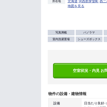
北海道
河西郡芽室町
西二
所在地
地図を見る
写真満載
パノラマ
室内洗濯置場
シューズボックス
空室状況・内見 お
物件の設備・建物情報
設備
日当たり良好･