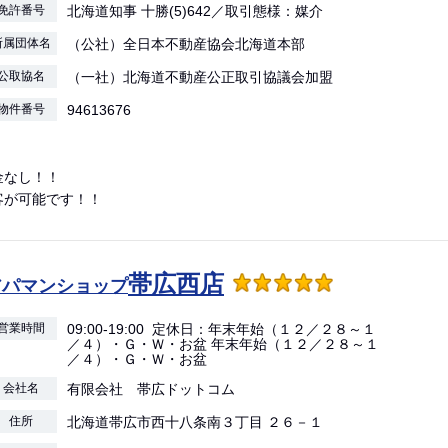
免許番号
北海道知事 十勝(5)642／取引態様：媒介
所属団体名
（公社）全日本不動産協会北海道本部
公取協名
（一社）北海道不動産公正取引協議会加盟
物件番号
94613676
金なし！！
客が可能です！！
帯広西店
アパマンショップ
営業時間
09:00-19:00 定休日：年末年始（１２／２８～１
／４）・Ｇ・Ｗ・お盆 年末年始（１２／２８～１
／４）・Ｇ・Ｗ・お盆
会社名
有限会社 帯広ドットコム
住所
北海道帯広市西十八条南３丁目 ２６－１