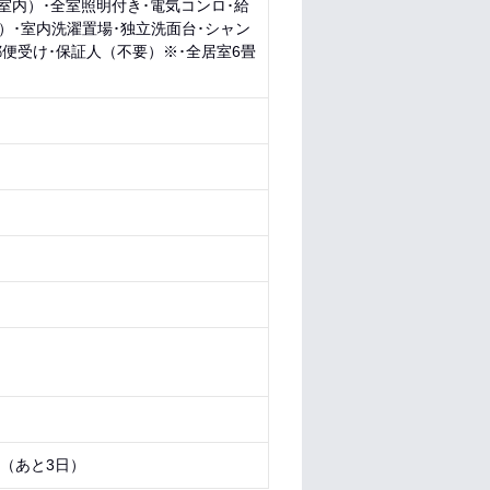
（室内）･全室照明付き･電気コンロ･給
用）･室内洗濯置場･独立洗面台･シャン
郵便受け･保証人（不要）※･全居室6畳
1 （あと
3日
）