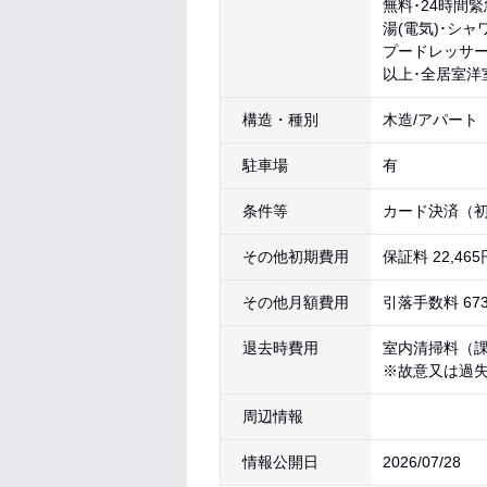
無料･24時間
湯(電気)･シ
プードレッサー
以上･全居室洋
構造・種別
木造/アパート
駐車場
有
条件等
カード決済（初
その他初期費用
保証料 22,46
その他月額費用
引落手数料 67
退去時費用
室内清掃料（課税
※故意又は過
周辺情報
情報公開日
2026/07/28