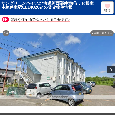
サングリーンハイツ/北海道河西郡芽室町/ＪＲ根室
本線芽室駅/1LDK/26㎡の賃貸物件情報
追加
閑静な住宅街でゆったり過ごせます♪
1/4
■ 写真一覧を見る