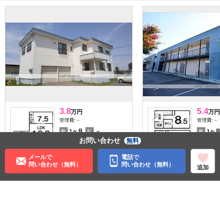
3.8
5.4
万円
万円
管理費:－
管理費:－
1ヶ月
－
1ヶ
敷
礼
敷
お問い合わせ
無料
52.58㎡
1LDK
52.99㎡
芽室駅 徒歩26分
大成駅 徒
メールで
電話で
北海道河西郡芽室町西七条
北海道河
問い合わせ（無料）
問い合わせ（無料）
９丁目
ろ二条北
追加
収納
パノラマ有
収納
パノラマ有