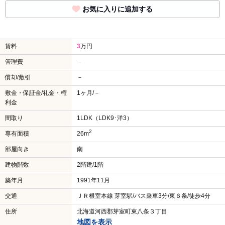
お気に入りに追加する
賃料
3
万円
管理費
－
償却/敷引
－
敷金・保証金/礼金・権
1ヶ月/－
利金
間取り
1LDK（LDK9･洋3）
2
専有面積
26m
部屋向き
南
建物階数
2階建/1階
築年月
1991年11月
交通
ＪＲ根室本線 芽室駅/バス乗車3分/東６条/徒歩4分
住所
北海道河西郡芽室町東八条３丁目
地図を表示