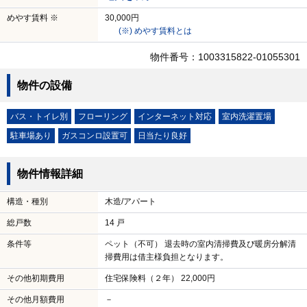
めやす賃料 ※
30,000円
(※) めやす賃料とは
物件番号：1003315822-01055301
物件の設備
バス・トイレ別
フローリング
インターネット対応
室内洗濯置場
駐車場あり
ガスコンロ設置可
日当たり良好
物件情報詳細
構造・種別
木造/アパート
総戸数
14 戸
条件等
ペット（不可） 退去時の室内清掃費及び暖房分解清
掃費用は借主様負担となります。
その他初期費用
住宅保険料（２年） 22,000円
その他月額費用
－