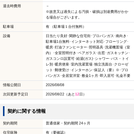
退去時費用
－
※故意又は過失による汚損・破損は別途費用がかか
る場合がございます。
駐車場
有 （駐車場１台付無料）
設備
日当たり良好･閑静な住宅街･プロパンガス･南向き･
駐車場1台無料･インターネット対応･フローリング･
暖房･灯油ファンヒーター･照明器具･洗濯機置場（室
内）･全室照明付き･ペアガラス･出窓･ガスキッチン･
ガスコンロ設置可･給湯(ガス)･シャワー･バス・トイ
レ別･暖房便座･室内洗濯置場･独立洗面台･クローゼ
ット･郵便受け･インターホン･保証人（要）※･プロ
パンガス･全居室洋室･敷金1ヶ月･即入居可･礼金不要
情報公開日
2026/08/08
次回更新予定日
2026/08/22（あと
12
日）
契約に関する情報
契約期間
普通借家・契約期間 24ヶ月
住宅保険
有（要確認）