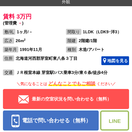
外観
賃料 3万円
(管理費
－
)
敷/礼
1ヶ月/－
間取り
1LDK（LDK9･洋3）
2
広さ
26m
階建
2階建/1階
築年月
1991年11月
種別
木造/アパート
住所
北海道河西郡芽室町東八条３丁目
地図を見る
交通
ＪＲ根室本線 芽室駅/バス乗車3分/東６条/徒歩4分
どんなことでもご相談
＼気になることは
ください／
最新の空室状況を問い合わせる（無料）
電話で問い合わせる（無料）
LINE