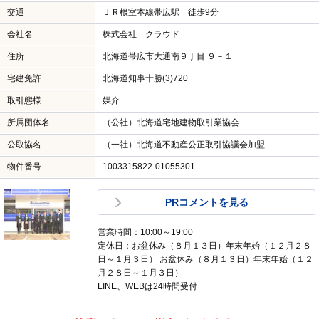
交通
ＪＲ根室本線帯広駅 徒歩9分
会社名
株式会社 クラウド
住所
北海道帯広市大通南９丁目 ９－１
宅建免許
北海道知事十勝(3)720
取引態様
媒介
所属団体名
（公社）北海道宅地建物取引業協会
公取協名
（一社）北海道不動産公正取引協議会加盟
物件番号
1003315822-01055301
PRコメントを見る
営業時間：10:00～19:00
定休日：お盆休み（８月１３日）年末年始（１２月２８
日～１月３日） お盆休み（８月１３日）年末年始（１２
月２８日～１月３日）
LINE、WEBは24時間受付