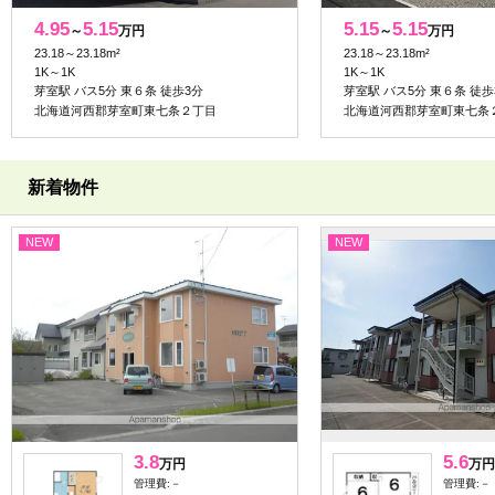
4.95
5.15
5.15
5.15
～
万円
～
万円
23.18～23.18m²
23.18～23.18m²
1K～1K
1K～1K
芽室駅 バス5分 東６条 徒歩3分
芽室駅 バス5分 東６条 徒歩
北海道河西郡芽室町東七条２丁目
北海道河西郡芽室町東七条
新着物件
NEW
NEW
3.8
5.6
万円
万円
管理費:－
管理費:－