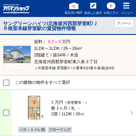
0
0
最近見た物件
お気に入り
保存した条件
メニュー
サングリーンハイツ/北海道河西郡芽室町/Ｊ
アパート
Ｒ根室本線芽室駅の賃貸物件情報
賃料：
2.7
～
3
万円
1LDK～1LDK / 26～26m²
2階建て / 築34年 / 木造
北海道河西郡芽室町東八条３丁目
ＪＲ根室本線 芽室駅/バス乗車3分/東６条/徒歩4分
この建物の物件をすべて選択
3
万円
（管理費等－）
敷 1ヶ月 / 礼 －
1階 / 1LDK / 26㎡
バス・トイレ別
フローリング