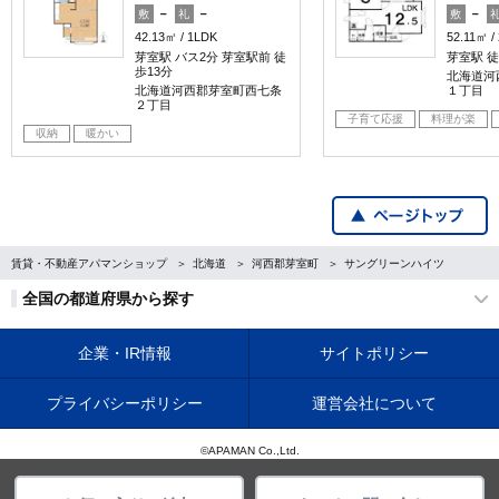
－
－
－
敷
礼
敷
42.13㎡
1LDK
52.11㎡
芽室駅 バス2分 芽室駅前 徒
芽室駅 徒
歩13分
北海道河
北海道河西郡芽室町西七条
１丁目
２丁目
子育て応援
料理が楽
収納
暖かい
賃貸・不動産アパマンショップ
北海道
河西郡芽室町
サングリーンハイツ
全国の都道府県から探す
企業・IR情報
サイトポリシー
プライバシーポリシー
運営会社について
©APAMAN Co.,Ltd.