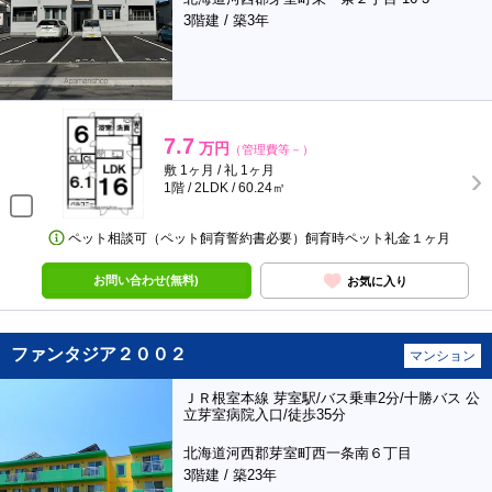
3階建 / 築3年
7.7
万円
（管理費等－）
敷 1ヶ月 / 礼 1ヶ月
1階 / 2LDK / 60.24㎡
ペット相談可（ペット飼育誓約書必要）飼育時ペット礼金１ヶ月
お問い合わせ(無料)
お気に入り
ファンタジア２００２
マンション
ＪＲ根室本線 芽室駅/バス乗車2分/十勝バス 公
立芽室病院入口/徒歩35分
北海道河西郡芽室町西一条南６丁目
3階建 / 築23年