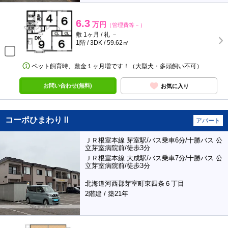
6.3
万円
（管理費等－）
敷 1ヶ月 / 礼 －
1階 / 3DK / 59.62㎡
ペット飼育時、敷金１ヶ月増です！（大型犬・多頭飼い不可）
お問い合わせ(無料)
お気に入り
コーポひまわりⅡ
アパート
ＪＲ根室本線 芽室駅/バス乗車6分/十勝バス 公
立芽室病院前/徒歩3分
ＪＲ根室本線 大成駅/バス乗車7分/十勝バス 公
立芽室病院前/徒歩3分
北海道河西郡芽室町東四条６丁目
2階建 / 築21年