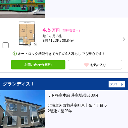
4.5
万円
（管理費等－）
敷 1ヶ月 / 礼 －
3階 / 1LDK / 38.84㎡
オートロック機能付きで女性の1人暮らしでも安心です！
お問い合わせ(無料)
お気に入り
グランディスⅠ
アパート
ＪＲ根室本線 芽室駅/徒歩30分
北海道河西郡芽室町東十条７丁目 6
2階建 / 築25年