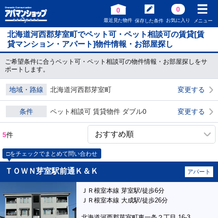
0
0
最近見た物件
お気に入り
保存した条件
メニュー
北海道河西郡芽室町でペット可・ペット相談可の賃貸[賃
貸マンション・アパート]物件情報・お部屋探し
ご希望条件に合うペット可・ペット相談可の物件情報・お部屋探しをサ
ポートします。
地域・路線
北海道河西郡芽室町
変更する
条件
ペット相談可 賃貸物件 ダブル0
変更する
5
件
□をチェックでまとめて問い合わせ
ＴＯＷＮ芽室駅前通Ｋ＆Ｋ
アパート
ＪＲ根室本線 芽室駅/徒歩6分
ＪＲ根室本線 大成駅/徒歩26分
北海道河西郡芽室町東一条２丁目 16-3