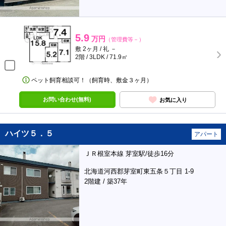
5.9
万円
（管理費等－）
敷 2ヶ月 / 礼 －
2階 / 3LDK / 71.9㎡
ペット飼育相談可！（飼育時、敷金３ヶ月）
お問い合わせ(無料)
お気に入り
ハイツ５．５
アパート
ＪＲ根室本線 芽室駅/徒歩16分
北海道河西郡芽室町東五条５丁目 1-9
2階建 / 築37年