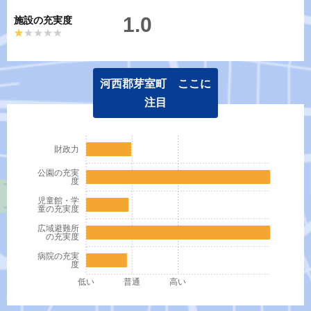
1.0
施設の充実度
★★★★★
★★★★★
河西郡芽室町 ここに
注目
財政力
公園の充実
度
児童館・学
童の充実度
広域避難所
の充実度
病院の充実
度
低い
普通
高い