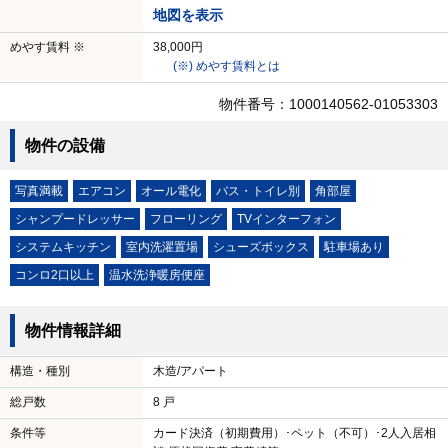
地図を表示
めやす賃料 ※
38,000円
(※) めやす賃料とは
物件番号：1000140562-01053303
物件の設備
写真満載
エアコン
オール電化
バス・トイレ別
角部屋
シャンプードレッサー
フローリング
TVインターフォン
システムキッチン
室内洗濯置場
シューズボックス
駐車場あり
コンロ2口以上
温水洗浄暖房便座
物件情報詳細
構造・種別
木造/アパート
総戸数
8 戸
条件等
カード決済（初期費用）･ペット（不可）･2人入居相