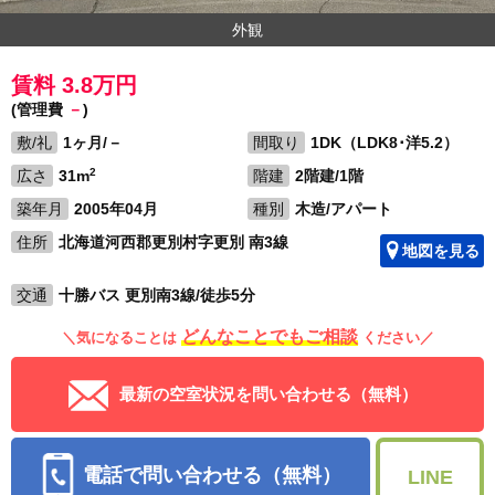
外観
賃料 3.8万円
(管理費
－
)
敷/礼
1ヶ月/－
間取り
1DK（LDK8･洋5.2）
2
広さ
31m
階建
2階建/1階
築年月
2005年04月
種別
木造/アパート
住所
北海道河西郡更別村字更別 南3線
地図を見る
交通
十勝バス 更別南3線/徒歩5分
どんなことでもご相談
＼気になることは
ください／
最新の空室状況を問い合わせる（無料）
電話で問い合わせる（無料）
LINE