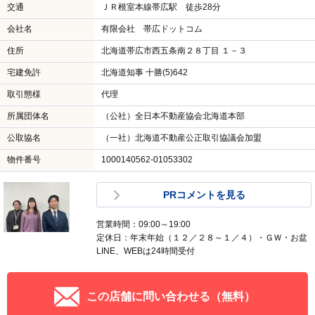
交通
ＪＲ根室本線帯広駅 徒歩28分
会社名
有限会社 帯広ドットコム
住所
北海道帯広市西五条南２８丁目 １－３
宅建免許
北海道知事 十勝(5)642
取引態様
代理
所属団体名
（公社）全日本不動産協会北海道本部
公取協名
（一社）北海道不動産公正取引協議会加盟
物件番号
1000140562-01053302
PRコメントを見る
営業時間：09:00～19:00
定休日：年末年始（１２／２８～１／４）・ＧＷ・お盆
LINE、WEBは24時間受付
この店舗に問い合わせる（無料）