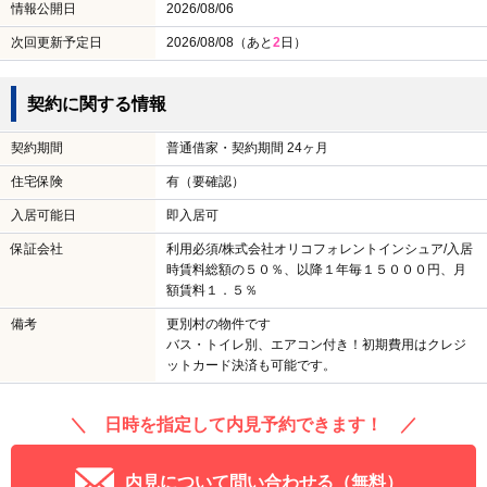
情報公開日
2026/08/06
次回更新予定日
2026/08/08（あと
2
日）
契約に関する情報
契約期間
普通借家・契約期間 24ヶ月
住宅保険
有（要確認）
入居可能日
即入居可
保証会社
利用必須/株式会社オリコフォレントインシュア/入居
時賃料総額の５０％、以降１年毎１５０００円、月
額賃料１．５％
備考
更別村の物件です
バス・トイレ別、エアコン付き！初期費用はクレジ
ットカード決済も可能です。
＼ 日時を指定して内見予約できます！ ／
内見について問い合わせる（無料）