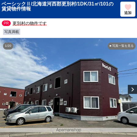
ベーシックⅡ/北海道河西郡更別村/1DK/31㎡/101の
賃貸物件情報
追加
更別村の物件です
写真満載
1/20
■ 写真一覧を見る