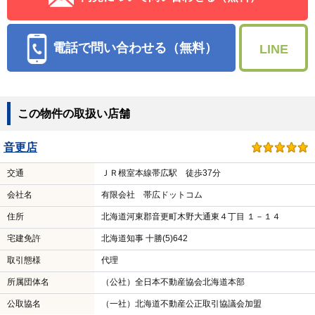
電話で問い合わせる（無料）
LINE
この物件の取扱い店舗
音更店
交通
ＪＲ根室本線帯広駅 徒歩37分
会社名
有限会社 帯広ドットコム
住所
北海道河東郡音更町木野大通東４丁目 １－１４
宅建免許
北海道知事 十勝(5)642
取引態様
代理
所属団体名
（公社）全日本不動産協会北海道本部
公取協名
（一社）北海道不動産公正取引協議会加盟