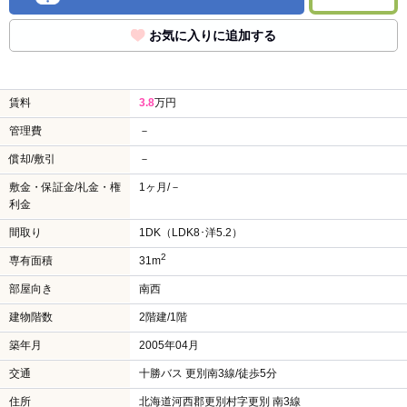
お気に入りに追加する
賃料
3.8
万円
管理費
－
償却/敷引
－
敷金・保証金/礼金・権
1ヶ月/－
利金
間取り
1DK（LDK8･洋5.2）
2
専有面積
31m
部屋向き
南西
建物階数
2階建/1階
築年月
2005年04月
交通
十勝バス 更別南3線/徒歩5分
住所
北海道河西郡更別村字更別 南3線