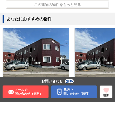
この建物の物件をもっと見る
あなたにおすすめの物件
お問い合わせ
無料
3.8
3.8
万円
万円
管理費:－
管理費:－
メールで
電話で
1ヶ月
－
1ヶ
問い合わせ（無料）
問い合わせ（無料）
敷
礼
敷
追加
31㎡
1DK
31㎡
1D
バス 更別南3線 徒歩5分
バス 更別
北海道河西郡更別村字更別
北海道河
料理が楽
収納
料理が楽
収納