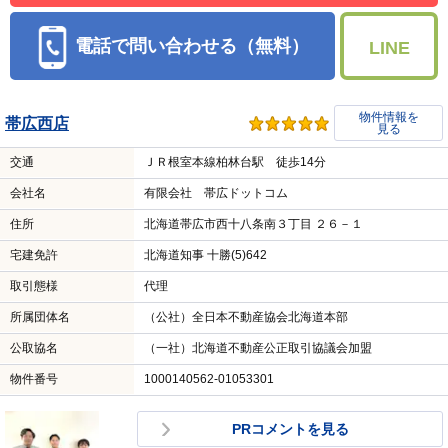
電話で問い合わせる（無料）
LINE
物件情報を
帯広西店
見る
交通
ＪＲ根室本線柏林台駅 徒歩14分
会社名
有限会社 帯広ドットコム
住所
北海道帯広市西十八条南３丁目 ２６－１
宅建免許
北海道知事 十勝(5)642
取引態様
代理
所属団体名
（公社）全日本不動産協会北海道本部
公取協名
（一社）北海道不動産公正取引協議会加盟
物件番号
1000140562-01053301
PRコメントを見る