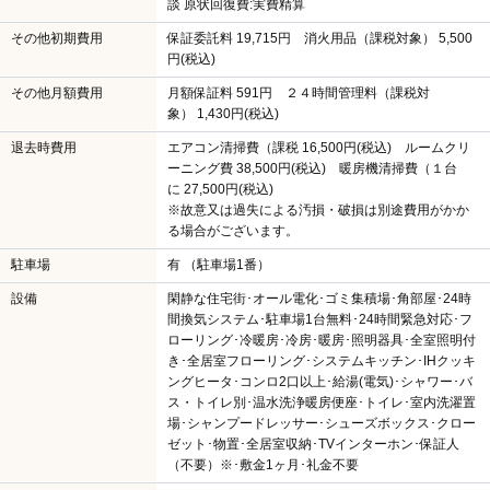
談 原状回復費:実費精算
その他初期費用
保証委託料 19,715円 消火用品（課税対象） 5,500
円(税込)
その他月額費用
月額保証料 591円 ２４時間管理料（課税対
象） 1,430円(税込)
退去時費用
エアコン清掃費（課税 16,500円(税込) ルームクリ
ーニング費 38,500円(税込) 暖房機清掃費（１台
に 27,500円(税込)
※故意又は過失による汚損・破損は別途費用がかか
る場合がございます。
駐車場
有 （駐車場1番）
設備
閑静な住宅街･オール電化･ゴミ集積場･角部屋･24時
間換気システム･駐車場1台無料･24時間緊急対応･フ
ローリング･冷暖房･冷房･暖房･照明器具･全室照明付
き･全居室フローリング･システムキッチン･IHクッキ
ングヒータ･コンロ2口以上･給湯(電気)･シャワー･バ
ス・トイレ別･温水洗浄暖房便座･トイレ･室内洗濯置
場･シャンプードレッサー･シューズボックス･クロー
ゼット･物置･全居室収納･TVインターホン･保証人
（不要）※･敷金1ヶ月･礼金不要