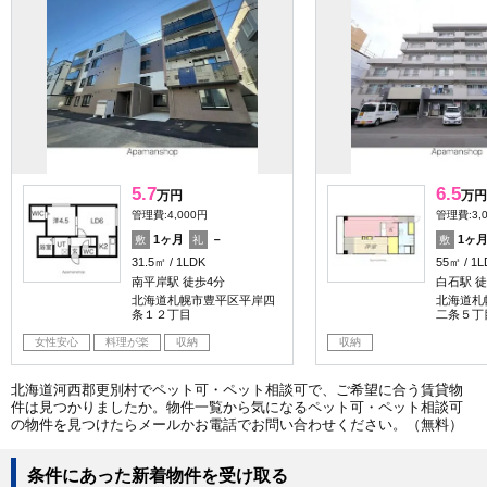
5.7
6.5
万円
万円
管理費:4,000円
管理費:3,
1ヶ月
－
1ヶ
敷
礼
敷
31.5㎡
1LDK
55㎡
1L
南平岸駅 徒歩4分
白石駅 徒
北海道札幌市豊平区平岸四
北海道札
条１２丁目
二条５丁
女性安心
料理が楽
収納
収納
北海道河西郡更別村でペット可・ペット相談可で、ご希望に合う賃貸物
件は見つかりましたか。物件一覧から気になるペット可・ペット相談可
の物件を見つけたらメールかお電話でお問い合わせください。（無料）
条件にあった新着物件を受け取る