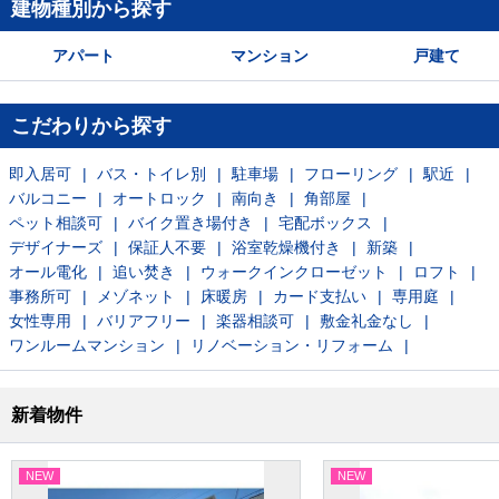
建物種別から探す
アパート
マンション
戸建て
こだわりから探す
即入居可
バス・トイレ別
駐車場
フローリング
駅近
バルコニー
オートロック
南向き
角部屋
ペット相談可
バイク置き場付き
宅配ボックス
デザイナーズ
保証人不要
浴室乾燥機付き
新築
オール電化
追い焚き
ウォークインクローゼット
ロフト
事務所可
メゾネット
床暖房
カード支払い
専用庭
女性専用
バリアフリー
楽器相談可
敷金礼金なし
ワンルームマンション
リノベーション・リフォーム
新着物件
NEW
NEW