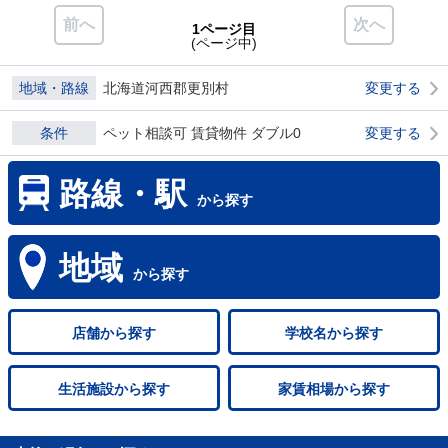
前へ
次へ
1ページ目
(ページ中)
地域・路線
北海道河西郡更別村
変更する
条件
ペット相談可 賃貸物件 ダブル0
変更する
路線・駅
から探す
地域
から探す
店舗
から探す
学校名
から探す
生活施設
から探す
家賃相場
から探す