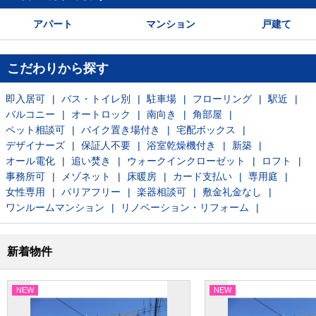
アパート
マンション
戸建て
こだわりから探す
即入居可
バス・トイレ別
駐車場
フローリング
駅近
バルコニー
オートロック
南向き
角部屋
ペット相談可
バイク置き場付き
宅配ボックス
デザイナーズ
保証人不要
浴室乾燥機付き
新築
オール電化
追い焚き
ウォークインクローゼット
ロフト
事務所可
メゾネット
床暖房
カード支払い
専用庭
女性専用
バリアフリー
楽器相談可
敷金礼金なし
ワンルームマンション
リノベーション・リフォーム
新着物件
NEW
NEW