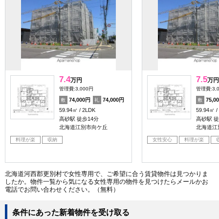
7.4
7.5
万円
万円
管理費:3,000円
管理費:3,
74,000円
74,000円
75,0
敷
礼
敷
59.94㎡
2LDK
59.94㎡
高砂駅 徒歩14分
高砂駅 徒
北海道江別市向ケ丘
北海道江
料理が楽
収納
女性安心
料理が楽
北海道河西郡更別村で女性専用で、ご希望に合う賃貸物件は見つかりま
したか。物件一覧から気になる女性専用の物件を見つけたらメールかお
電話でお問い合わせください。（無料）
条件にあった新着物件を受け取る