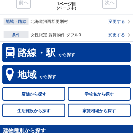
前へ
次へ
1ページ目
(ページ中)
地域・路線
北海道河西郡更別村
変更する
条件
女性限定 賃貸物件 ダブル0
変更する
路線・駅
から探す
地域
から探す
店舗
から探す
学校名
から探す
生活施設
から探す
家賃相場
から探す
建物種別から探す