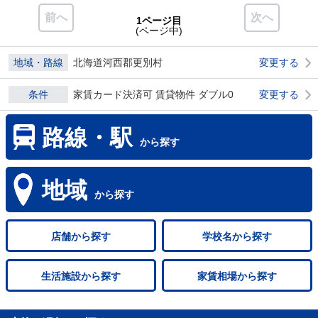
前へ
次へ
1ページ目
(ページ中)
地域・路線
北海道河西郡更別村
変更する
条件
家賃カード決済可 賃貸物件 ダブル0
変更する
路線・駅
から探す
地域
から探す
店舗
から探す
学校名
から探す
生活施設
から探す
家賃相場
から探す