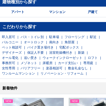
建物種別から探す
アパート
マンション
戸建て
こだわりから探す
即入居可
バス・トイレ別
駐車場
フローリング
駅近
バルコニー
オートロック
南向き
角部屋
ペット相談可
バイク置き場付き
宅配ボックス
デザイナーズ
保証人不要
浴室乾燥機付き
新築
オール電化
追い焚き
ウォークインクローゼット
ロフト
事務所可
メゾネット
床暖房
カード支払い
専用庭
女性専用
バリアフリー
楽器相談可
敷金礼金なし
ワンルームマンション
リノベーション・リフォーム
新着物件
NEW
NEW