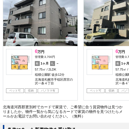
6
6
万円
万円
管理費:3,700円
管理費:3,
1ヶ月
－
1ヶ
敷
礼
敷
57.75㎡
2LDK
57.75㎡
稲積公園駅 徒歩12分
稲積公園駅
北海道札幌市手稲区西宮の
北海道札
沢一条４丁目
沢一条４
ペット可
収納
パノラマ有
ペット可
収納
パノ
北海道河西郡更別村でカードで家賃で、ご希望に合う賃貸物件は見つか
りましたか。物件一覧から気になるカードで家賃の物件を見つけたらメ
ールかお電話でお問い合わせください。（無料）