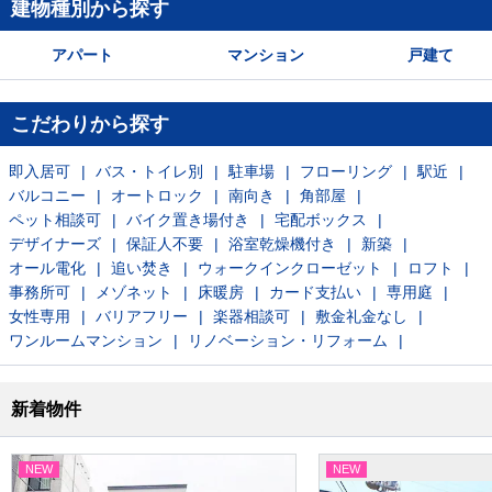
建物種別から探す
アパート
マンション
戸建て
こだわりから探す
即入居可
バス・トイレ別
駐車場
フローリング
駅近
バルコニー
オートロック
南向き
角部屋
ペット相談可
バイク置き場付き
宅配ボックス
デザイナーズ
保証人不要
浴室乾燥機付き
新築
オール電化
追い焚き
ウォークインクローゼット
ロフト
事務所可
メゾネット
床暖房
カード支払い
専用庭
女性専用
バリアフリー
楽器相談可
敷金礼金なし
ワンルームマンション
リノベーション・リフォーム
新着物件
NEW
NEW