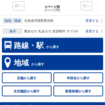
前へ
次へ
1ページ目
(ページ中)
地域・路線
北海道河西郡更別村
変更する
条件
敷金ゼロ 礼金ゼロ 賃貸物件 ダブル0
変更する
路線・駅
から探す
地域
から探す
店舗
から探す
学校名
から探す
生活施設
から探す
家賃相場
から探す