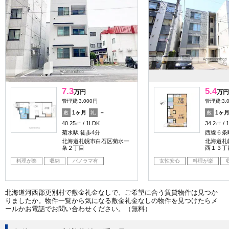
7.3
5.4
万円
万円
管理費:3,000円
管理費:3,
1ヶ月
－
1ヶ
敷
礼
敷
40.25㎡
1LDK
34.2㎡
菊水駅 徒歩4分
西線６条
北海道札幌市白石区菊水一
北海道札
条２丁目
西１３丁
料理が楽
収納
パノラマ有
女性安心
料理が楽
北海道河西郡更別村で敷金礼金なしで、ご希望に合う賃貸物件は見つか
りましたか。物件一覧から気になる敷金礼金なしの物件を見つけたらメ
ールかお電話でお問い合わせください。（無料）