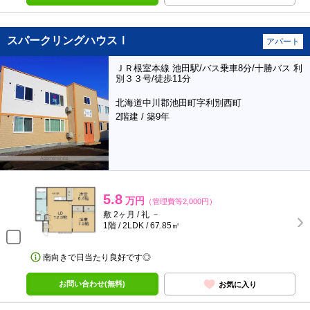
スパークリングハウスⅠ
アパート
ＪＲ根室本線 池田駅/バス乗車8分/十勝バス 利
別３３号/徒歩11分
北海道中川郡池田町字利別西町
2階建 / 築9年
5.8
万円
（管理費等2,000円）
敷 2ヶ月 / 礼 －
1階 / 2LDK / 67.85㎡
南向きで日当たり良好です◎
お問い合わせ(無料)
お気に入り