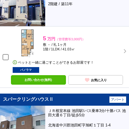
2階建 / 築11年
5
万円
（管理費等3,000円）
敷 － / 礼 1ヶ月
1階 / 1LDK / 41.03㎡
ペットと一緒に過ごすことができるお部屋です！
パノラマ
お問い合わせ(無料)
お気に入り
スパークリングハウスⅡ
アパート
ＪＲ根室本線 池田駅/バス乗車3分/十勝バス 池
田大通６丁目/徒歩5分
北海道中川郡池田町字旭町１丁目 1-4