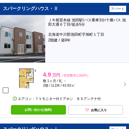
スパークリングハウス・Ⅱ
アパート
ＪＲ根室本線 池田駅/バス乗車3分/十勝バス 池
田大通６丁目/徒歩5分
北海道中川郡池田町字旭町１丁目
2階建 / 築9年
4.9
万円
（管理費等2,000円）
敷 1ヶ月 / 礼 －
2階 / 1LDK / 43.92㎡
エアコン・ＴＶモニター付ドアホン ＢＳアンテナ付
お問い合わせ(無料)
お気に入り