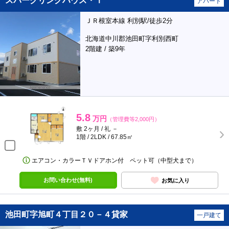
スパークリングハウス・Ⅰ
アパート
ＪＲ根室本線 利別駅/徒歩2分
北海道中川郡池田町字利別西町
2階建 / 築9年
5.8
万円
（管理費等2,000円）
敷 2ヶ月 / 礼 －
1階 / 2LDK / 67.85㎡
エアコン・カラーＴＶドアホン付 ペット可（中型犬まで）
お問い合わせ(無料)
お気に入り
池田町字旭町４丁目２０－４貸家
一戸建て