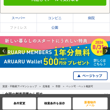
中川郡池田町の施設一覧
スーパー
コンビニ
病院
ファミレス
公園
Previous
賃貸・不動産アパマンショップ
北海道
市部
ペット可・ペット相談可
全国の都道府県から探す
新着物件
条件変更
検索条件を保存
メール
企業・IR情報
サイトポリシー