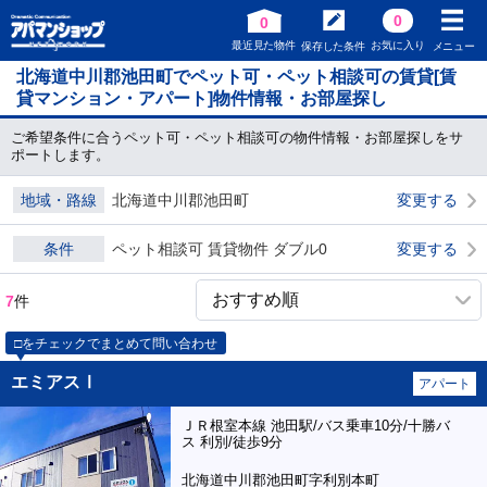
0
0
最近見た物件
お気に入り
保存した条件
メニュー
北海道中川郡池田町でペット可・ペット相談可の賃貸[賃
貸マンション・アパート]物件情報・お部屋探し
ご希望条件に合うペット可・ペット相談可の物件情報・お部屋探しをサ
ポートします。
地域・路線
北海道中川郡池田町
変更する
条件
ペット相談可 賃貸物件 ダブル0
変更する
7
件
□をチェックでまとめて問い合わせ
エミアスⅠ
アパート
ＪＲ根室本線 池田駅/バス乗車10分/十勝バ
ス 利別/徒歩9分
北海道中川郡池田町字利別本町