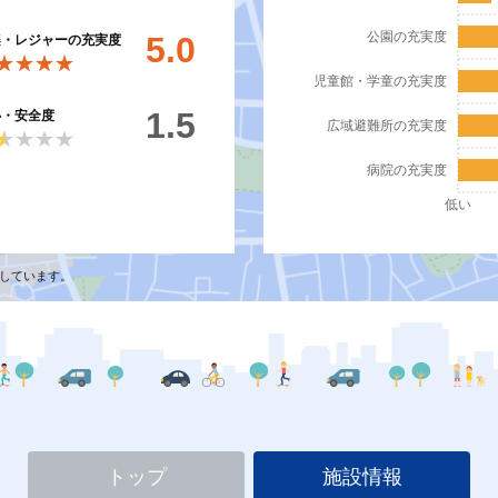
公園の充実度
5.0
楽・レジャーの充実度
★★★★
★★★★
児童館・学童の充実度
1.5
心・安全度
広域避難所の充実度
★★★★
★★★★
病院の充実度
低い
しています。
トップ
施設情報