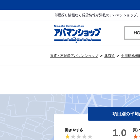
部屋探し情報なら賃貸情報が満載のアパマンショップ
H
賃貸・不動産アパマンショップ
北海道
中川郡池田
項目別の平均
1.0
働きやすさ
買
★★★★★
★★★★★
★
★