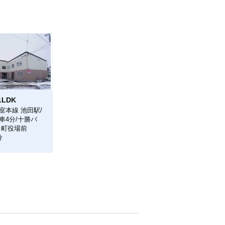
1LDK
室本線 池田駅/
車4分/十勝バ
田町役場前
分