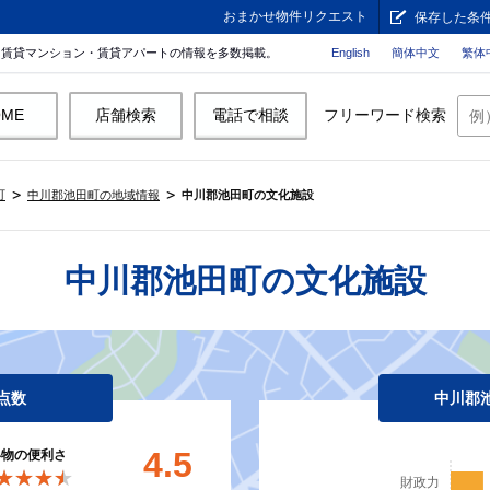
おまかせ物件リクエスト
保存した条
。賃貸マンション・賃貸アパートの情報を多数掲載。
English
簡体中文
繁体
OME
店舗検索
電話で相談
フリーワード検索
町
中川郡池田町の地域情報
中川郡池田町の文化施設
中川郡池田町の文化施設
点数
中川郡
4.5
い物の便利さ
★★★★
★★★★
財政力