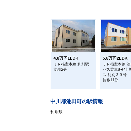
4.8万円1LDK
5.8万円2LDK
ＪＲ根室本線 利別駅
ＪＲ根室本線 池
徒歩2分
バス乗車8分/十
ス 利別３３号
徒歩11分
中川郡池田町の駅情報
利別駅