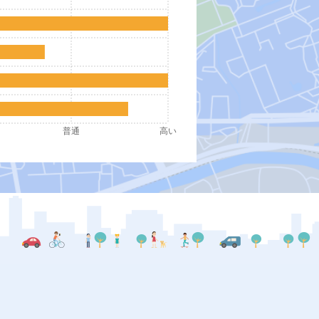
普通
高い