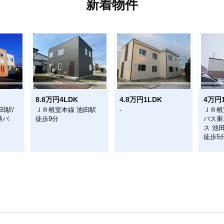
新着物件
8.8万円4LDK
4.8万円1LDK
4万円
田駅/
ＪＲ根室本線 池田駅
-
ＪＲ根
勝バ
徒歩9分
バス乗
ス 池
徒歩5