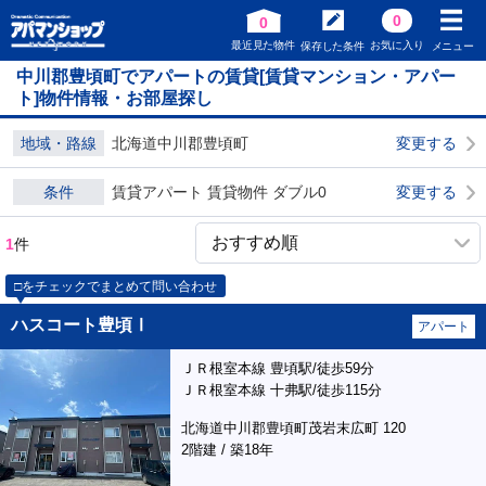
0
0
最近見た物件
お気に入り
保存した条件
メニュー
中川郡豊頃町でアパートの賃貸[賃貸マンション・アパー
ト]物件情報・お部屋探し
地域・路線
北海道中川郡豊頃町
変更する
条件
賃貸アパート 賃貸物件 ダブル0
変更する
1
件
□をチェックでまとめて問い合わせ
ハスコート豊頃Ⅰ
アパート
ＪＲ根室本線 豊頃駅/徒歩59分
ＪＲ根室本線 十弗駅/徒歩115分
北海道中川郡豊頃町茂岩末広町 120
2階建 / 築18年