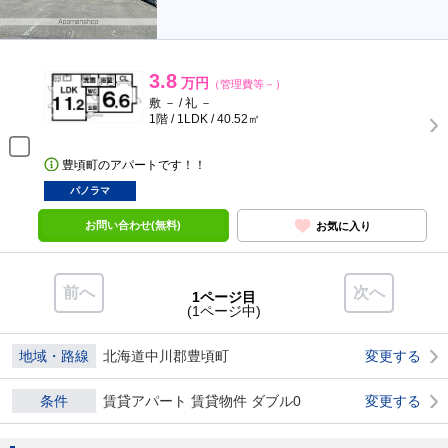
3.8
万円
（管理費等－）
敷 － / 礼 －
1階 / 1LDK / 40.52㎡
豊頃町のアパートです！！
パノラマ
お問い合わせ(無料)
お気に入り
前へ
次へ
1ページ目
(1ページ中)
地域・路線
北海道中川郡豊頃町
変更する
条件
賃貸アパート 賃貸物件 ダブル0
変更する