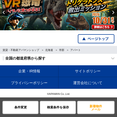
Previous
賃貸・不動産アパマンショップ
北海道
市部
アパート
全国の都道府県から探す
企業・IR情報
サイトポリシー
プライバシーポリシー
運営会社について
©APAMAN Co.,Ltd.
新着物件
条件変更
検索条件を保存
メール