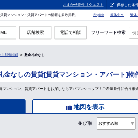
おまかせ物件リクエスト
保存した条
。賃貸マンション・賃貸アパートの情報を多数掲載。
English
簡体中文
繁体
OME
店舗検索
電話で相談
フリーワード検索
中川郡豊頃町
敷金礼金なし
礼金なしの賃貸[賃貸マンション・アパート]物
貸マンション、賃貸アパートをお探しならアパマンショップ！ご希望条件に合う敷
地図を表示
並び順