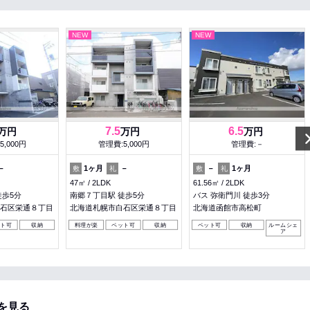
NEW
NEW
7.5
6.5
万円
万円
万円
5,000円
管理費:5,000円
管理費:－
－
1ヶ月
－
－
1ヶ月
敷
礼
敷
礼
47㎡
2LDK
61.56㎡
2LDK
徒歩5分
南郷７丁目駅 徒歩5分
バス 弥衛門川 徒歩3分
石区栄通８丁目
北海道札幌市白石区栄通８丁目
北海道函館市高松町
ット可
収納
料理が楽
ペット可
収納
ペット可
収納
ルームシェ
ア
を見る