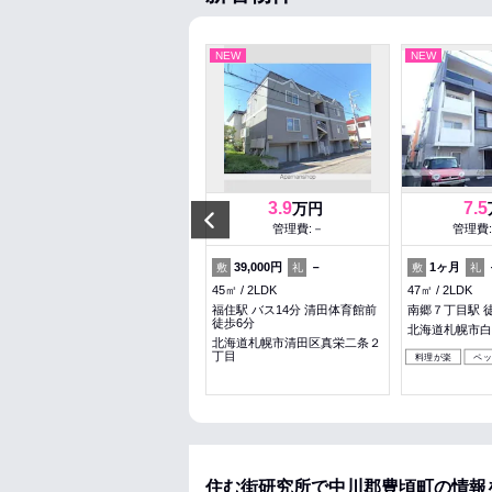
NEW
NEW
NEW
5.3
3.9
7.5
万円
万円
Previous
管理費:5,000円
管理費:－
管理費:
53,000円
－
39,000円
－
1ヶ月
敷
礼
敷
礼
敷
礼
31.2㎡
1DK
45㎡
2LDK
47㎡
2LDK
北２４条駅 徒歩8分
福住駅 バス14分 清田体育館前
南郷７丁目駅 
徒歩6分
北海道札幌市北区北二十一条西
北海道札幌市白
６丁目
北海道札幌市清田区真栄二条２
丁目
料理が楽
ペ
女性安心
料理が楽
ペット可
住む街研究所で中川郡豊頃町の情報