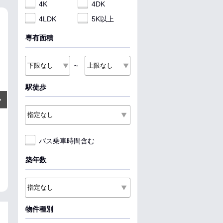
4K
4DK
4LDK
5K以上
NEW
NEW
NEW
専有面積
～
駅徒歩
6.5
7.5
5.6
万円
万円
Next
管理費:－
管理費:5,000円
管理費:6
－
1ヶ月
1ヶ月
－
－
1ヶ
敷
礼
敷
礼
敷
礼
61.56㎡
2LDK
47㎡
2LDK
23.18㎡
1K
バス乗車時間含む
バス 弥衛門川 徒歩3分
南郷７丁目駅 徒歩5分
新琴似駅 徒歩6
北海道函館市高松町
北海道札幌市白石区栄通８丁目
北海道札幌市北
丁目
築年数
ペット可
収納
ルームシェ
料理が楽
ペット可
収納
ア
物件種別