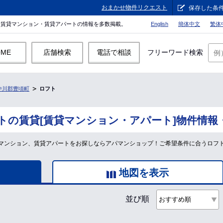
おまかせ物件リクエスト
保存した条
。賃貸マンション・賃貸アパートの情報を多数掲載。
English
簡体中文
繁体
OME
店舗検索
電話で相談
フリーワード検索
中川郡豊頃町
ロフト
トの賃貸[賃貸マンション・アパート]物件情報
マンション、賃貸アパートをお探しならアパマンショップ！ご希望条件に合うロフ
地図を表示
並び順