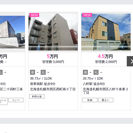
NEW
NEW
5
4.5
万円
万円
万円
費:－
管理費:3,000円
管理費:2,000円
－
－
－
－
－
礼
敷
礼
敷
礼
36.73㎡
1LDK
26.75㎡
1DK
歩6分
発寒南駅 徒歩9分
八軒駅 徒歩8分
区二十四軒三条
北海道札幌市西区西町南５丁目
北海道札幌市西区八軒十条東２
丁目
料理が楽
ムシェ
リノベ
収納
暖かい
ア