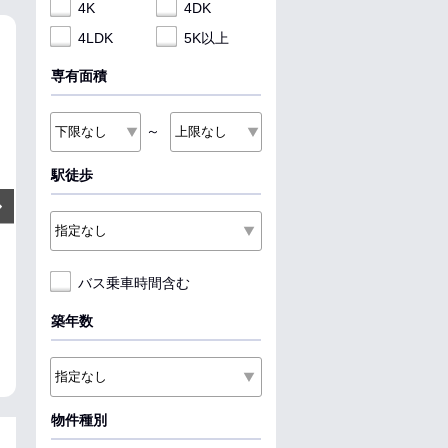
4K
4DK
4LDK
5K以上
NEW
NEW
NEW
専有面積
～
駅徒歩
7.4
6.4
4.7
万円
万円
Next
管理費:－
管理費:3,000円
管理費:4
74,000円
－
－
－
－
－
敷
礼
敷
礼
敷
礼
56.97㎡
2LDK
63.76㎡
2LDK
39.5㎡
1LDK
バス乗車時間含む
宮の沢駅 徒歩6分
発寒南駅 バス27分 西野４－７
宮の沢駅 徒歩9
徒歩3分
北海道札幌市西区発寒六条１２
北海道札幌市西
丁目
北海道札幌市西区西野四条７丁
目
築年数
目
パノラマ有
収納
暖か
収納
暖かい
パノラマ有
物件種別