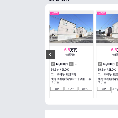
NEW
NEW
NEW
5
6.5
6.5
万円
万円
Previous
管理費:6,000円
管理費:－
管理
1ヶ月
－
65,000円
－
65,000円
敷
礼
敷
礼
敷
36.4㎡
1LDK
59.3㎡
2LDK
59.3㎡
2LDK
福住駅 徒歩6分
二十四軒駅 徒歩7分
二十四軒駅 徒
北海道札幌市豊平区月寒西一条
北海道札幌市西区二十四軒三条
北海道札幌市西
１０丁目
３丁目
３丁目
ペット可
収納
収納
リノベ
暖かい
収納
ルー