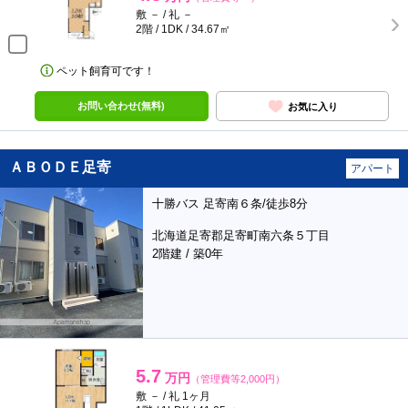
敷 － / 礼 －
2階 / 1DK / 34.67㎡
ペット飼育可です！
お問い合わせ(無料)
お気に入り
ＡＢＯＤＥ足寄
アパート
十勝バス 足寄南６条/徒歩8分
北海道足寄郡足寄町南六条５丁目
2階建 / 築0年
5.7
万円
（管理費等2,000円）
敷 － / 礼 1ヶ月