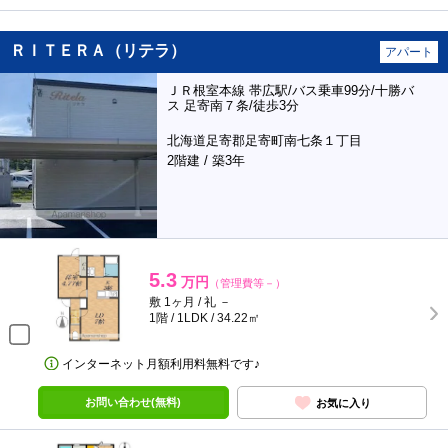
ＲＩＴＥＲＡ（リテラ）
アパート
ＪＲ根室本線 帯広駅/バス乗車99分/十勝バ
ス 足寄南７条/徒歩3分
北海道足寄郡足寄町南七条１丁目
2階建 / 築3年
5.3
万円
（管理費等－）
敷 1ヶ月 / 礼 －
1階 / 1LDK / 34.22㎡
インターネット月額利用料無料です♪
お問い合わせ(無料)
お気に入り