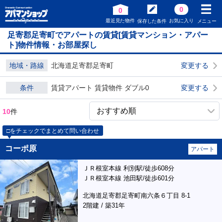
0
0
最近見た物件
お気に入り
保存した条件
メニュー
足寄郡足寄町でアパートの賃貸[賃貸マンション・アパー
ト]物件情報・お部屋探し
地域・路線
北海道足寄郡足寄町
変更する
条件
賃貸アパート 賃貸物件 ダブル0
変更する
10
件
□をチェックでまとめて問い合わせ
コーポ原
アパート
ＪＲ根室本線 利別駅/徒歩608分
ＪＲ根室本線 池田駅/徒歩601分
北海道足寄郡足寄町南六条６丁目 8-1
2階建 / 築31年