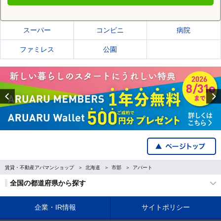
足寄郡足寄町の施設一覧
スーパー
コンビニ
病院
ファミレス
公園
Previous
賃貸・不動産アパマンショップ
北海道
市部
アパート
全国の都道府県から探す
企業・IR情報
サイトポリシー