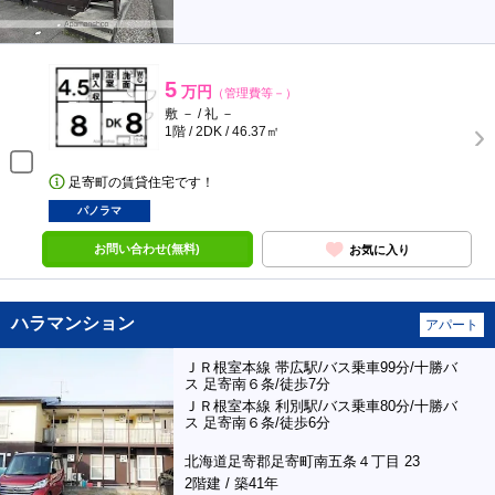
5
万円
（管理費等－）
敷 － / 礼 －
1階 / 2DK / 46.37㎡
足寄町の賃貸住宅です！
パノラマ
お問い合わせ(無料)
お気に入り
ハラマンション
アパート
ＪＲ根室本線 帯広駅/バス乗車99分/十勝バ
ス 足寄南６条/徒歩7分
ＪＲ根室本線 利別駅/バス乗車80分/十勝バ
ス 足寄南６条/徒歩6分
北海道足寄郡足寄町南五条４丁目 23
2階建 / 築41年