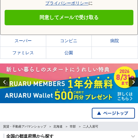
プライバシーポリシー
に
足寄郡足寄町
同意してメールで受け取る
足寄郡足寄町の施設一覧
スーパー
コンビニ
病院
ファミレス
公園
Previous
賃貸・不動産アパマンショップ
北海道
市部
二人入居可
全国の都道府県から探す