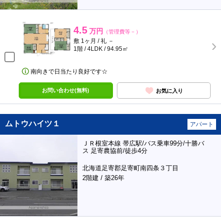
4.5
万円
（管理費等－）
敷 1ヶ月 / 礼 －
1階 / 4LDK / 94.95㎡
南向きで日当たり良好です☆
お問い合わせ(無料)
お気に入り
ムトウハイツ１
アパート
ＪＲ根室本線 帯広駅/バス乗車99分/十勝バ
ス 足寄農協前/徒歩4分
北海道足寄郡足寄町南四条３丁目
2階建 / 築26年