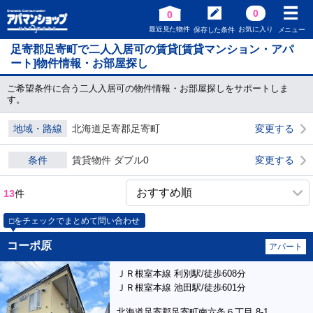
0
0
最近見た物件
お気に入り
保存した条件
メニュー
足寄郡足寄町で二人入居可の賃貸[賃貸マンション・アパ
ート]物件情報・お部屋探し
ご希望条件に合う二人入居可の物件情報・お部屋探しをサポートしま
す。
地域・路線
北海道足寄郡足寄町
変更する
条件
賃貸物件 ダブル0
変更する
13
件
□をチェックでまとめて問い合わせ
コーポ原
アパート
ＪＲ根室本線 利別駅/徒歩608分
ＪＲ根室本線 池田駅/徒歩601分
北海道足寄郡足寄町南六条６丁目 8-1