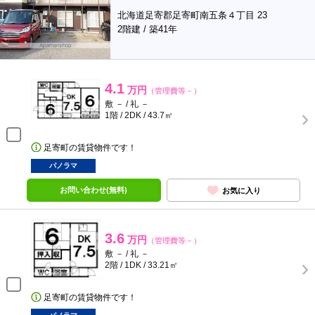
北海道足寄郡足寄町南五条４丁目 23
2階建 / 築41年
4.1
万円
（管理費等－）
敷 － / 礼 －
1階 / 2DK / 43.7㎡
足寄町の賃貸物件です！
パノラマ
お問い合わせ(無料)
お気に入り
3.6
万円
（管理費等－）
敷 － / 礼 －
2階 / 1DK / 33.21㎡
足寄町の賃貸物件です！