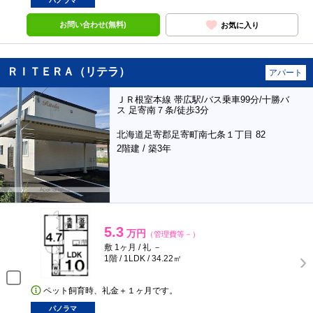
パノラマ
お問い合わせ(無料)
お気に入り
ＲＩＴＥＲＡ（リテラ）
アパート
ＪＲ根室本線 帯広駅/バス乗車99分/十勝バ
ス 足寄南７条/徒歩3分
北海道足寄郡足寄町南七条１丁目 82
2階建 / 築3年
5.3
万円
（管理費等－）
敷 1ヶ月 / 礼 －
1階 / 1LDK / 34.22㎡
ペット飼育時、礼金＋１ヶ月です。
パノラマ