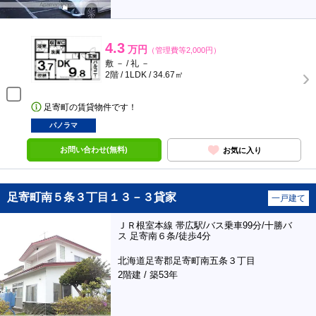
4.3
万円
（管理費等2,000円）
敷 － / 礼 －
2階 / 1LDK / 34.67㎡
足寄町の賃貸物件です！
パノラマ
お問い合わせ(無料)
お気に入り
足寄町南５条３丁目１３－３貸家
一戸建て
ＪＲ根室本線 帯広駅/バス乗車99分/十勝バ
ス 足寄南６条/徒歩4分
北海道足寄郡足寄町南五条３丁目
2階建 / 築53年