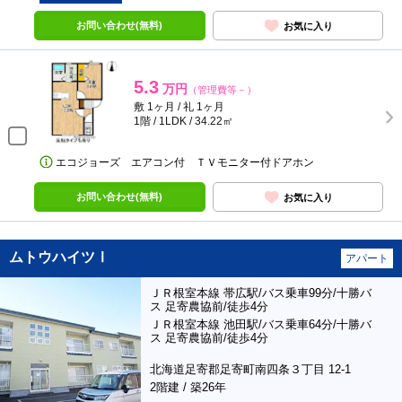
お問い合わせ(無料)
お気に入り
5.3
万円
（管理費等－）
敷 1ヶ月 / 礼 1ヶ月
1階 / 1LDK / 34.22㎡
エコジョーズ エアコン付 ＴＶモニター付ドアホン
お問い合わせ(無料)
お気に入り
ムトウハイツⅠ
アパート
ＪＲ根室本線 帯広駅/バス乗車99分/十勝バ
ス 足寄農協前/徒歩4分
ＪＲ根室本線 池田駅/バス乗車64分/十勝バ
ス 足寄農協前/徒歩4分
北海道足寄郡足寄町南四条３丁目 12-1
2階建 / 築26年