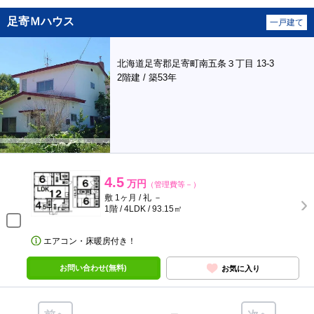
足寄Ｍハウス
一戸建て
北海道足寄郡足寄町南五条３丁目 13-3
2階建 / 築53年
4.5
万円
（管理費等－）
敷 1ヶ月 / 礼 －
1階 / 4LDK / 93.15㎡
エアコン・床暖房付き！
お問い合わせ(無料)
お気に入り