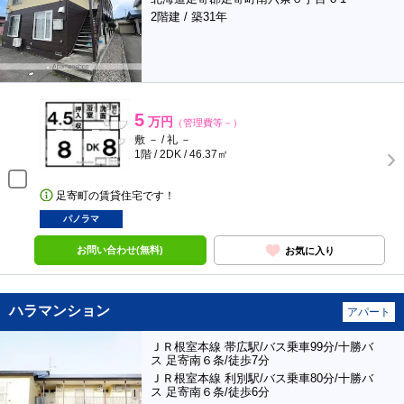
2階建 / 築31年
5
万円
（管理費等－）
敷 － / 礼 －
1階 / 2DK / 46.37㎡
足寄町の賃貸住宅です！
パノラマ
お問い合わせ(無料)
お気に入り
ハラマンション
アパート
ＪＲ根室本線 帯広駅/バス乗車99分/十勝バ
ス 足寄南６条/徒歩7分
ＪＲ根室本線 利別駅/バス乗車80分/十勝バ
ス 足寄南６条/徒歩6分