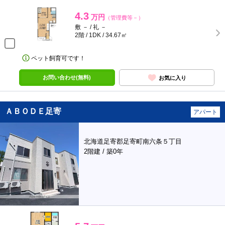
4.3
万円
（管理費等－）
敷 － / 礼 －
2階 / 1DK / 34.67㎡
ペット飼育可です！
お問い合わせ(無料)
お気に入り
ＡＢＯＤＥ足寄
アパート
北海道足寄郡足寄町南六条５丁目
2階建 / 築0年