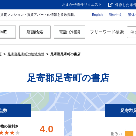
おまかせ物件リクエスト
保存した条
。賃貸マンション・賃貸アパートの情報を多数掲載。
English
簡体中文
繁体
OME
店舗検索
電話で相談
フリーワード検索
町
足寄郡足寄町の地域情報
足寄郡足寄町の書店
足寄郡足寄町の書店
点数
足寄郡
4.0
い物の便利さ
★★★★
★★★★
財政力