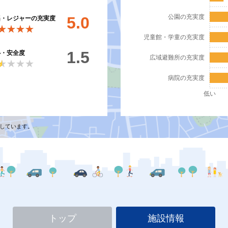
公園の充実度
5.0
楽・レジャーの充実度
★★★★
★★★★
児童館・学童の充実度
1.5
心・安全度
広域避難所の充実度
★★★★
★★★★
病院の充実度
低い
しています。
トップ
施設情報