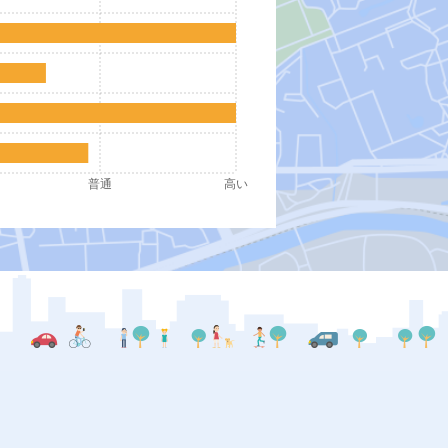
普通
高い