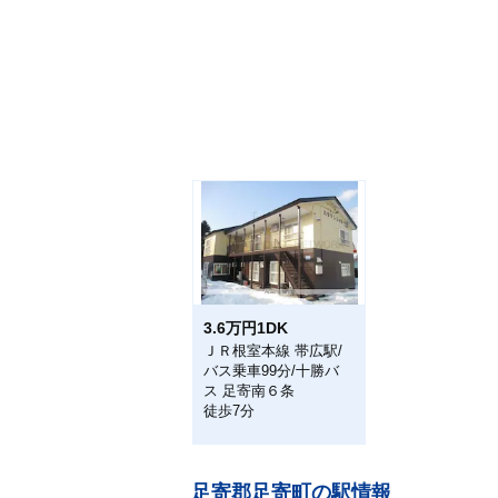
3.6万円1DK
ＪＲ根室本線 帯広駅/
バス乗車99分/十勝バ
ス 足寄南６条
徒歩7分
足寄郡足寄町の駅情報