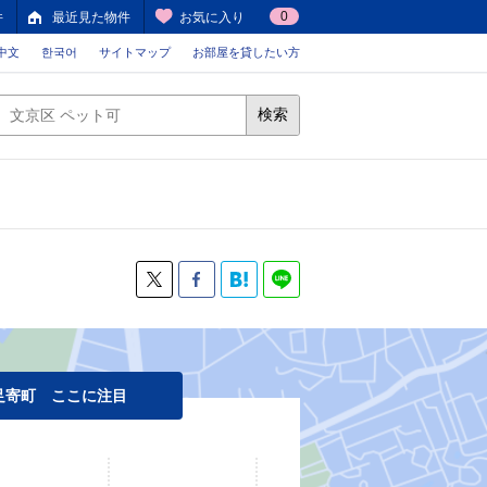
0
件
最近見た物件
お気に入り
中文
한국어
サイトマップ
お部屋を貸したい方
検索
足寄町 ここに注目