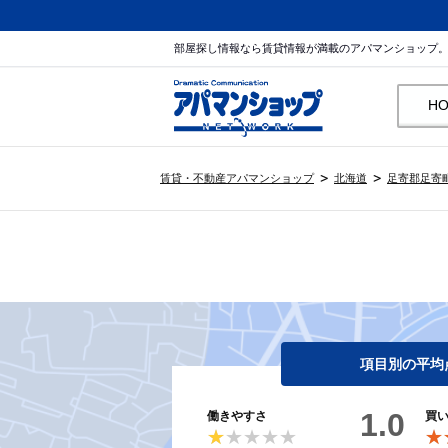
部屋探し情報なら賃貸情報が満載のアパマンショップ
H
賃貸・不動産アパマンショップ
北海道
足寄郡足寄
項目別の平均
1.0
働きやすさ
買
★★★★★
★★★★★
★
★