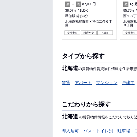
1ヶ月
－
－
87,000円
1ヶ
敷
礼
敷
礼
敷
51.6㎡
1LDK
38.07㎡
1LDK
85.78㎡
帯広駅 徒歩18分
琴似駅 徒歩3分
西１８丁
北海道帯広市西十一条南１２丁
北海道札幌市西区琴似二条６丁
北海道札
目
目
０丁目
収納
暖かい
パノラマ有
女性安心
料理が楽
収納
女性安心
タイプから探す
北海道
の賃貸物件賃貸物件情報を住居形態
賃貸
アパート
マンション
戸建て
こだわりから探す
北海道
の賃貸物件情報をこだわりで絞り
即入居可
バス・トイレ別
駐車場