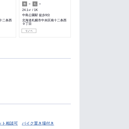
－
－
1ヶ月
－
敷
礼
敷
礼
24.1㎡
1K
35.31㎡
1LDK
中島公園駅 徒歩9分
南平岸駅 徒歩6分
十二条西
北海道札幌市中央区南十二条西
北海道札幌市豊平区平岸三条１
９丁目
０丁目
リノベ
女性安心
収納
ット相談可
バイク置き場付き