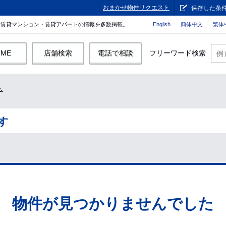
おまかせ物件リクエスト
保存した条
。賃貸マンション・賃貸アパートの情報を多数掲載。
English
簡体中文
繁体
OME
店舗検索
電話で相談
フリーワード検索
ム
す
物件が見つかりませんでした