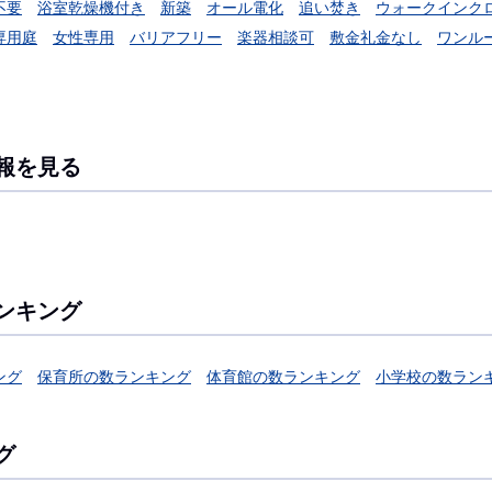
不要
浴室乾燥機付き
新築
オール電化
追い焚き
ウォークインク
専用庭
女性専用
バリアフリー
楽器相談可
敷金礼金なし
ワンル
報を見る
ンキング
ング
保育所の数ランキング
体育館の数ランキング
小学校の数ラン
グ