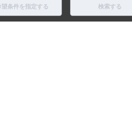
希望条件を指定する
検索する
県
福島県
東京都
神奈川県
埼玉県
千葉県
茨城県
栃木県
群馬県
新潟県
県
滋賀県
奈良県
和歌山県
鳥取県
島根県
岡山県
広島県
山口県
徳島県
ちょこポストします
お友だちになってね！
最新映像をお届
式アカウント
LINE公式アカウント
公式Youtube
トポリシー
プライバシーポリシー
ソーシャルメディアポリシー
リンク
※調査概要および調査方法 ：「賃貸住宅仲介業」
比較