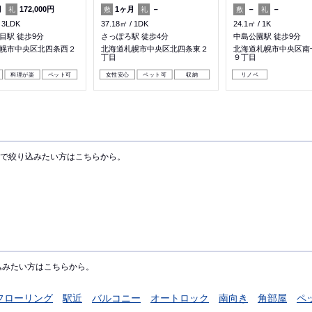
月
172,000円
1ヶ月
－
－
－
礼
敷
礼
敷
礼
3LDK
37.18㎡
1DK
24.1㎡
1K
目駅 徒歩9分
さっぽろ駅 徒歩4分
中島公園駅 徒歩9分
幌市中央区北四条西２
北海道札幌市中央区北四条東２
北海道札幌市中央区南
丁目
９丁目
料理が楽
ペット可
女性安心
ペット可
収納
リノベ
で絞り込みたい方はこちらから。
込みたい方はこちらから。
フローリング
駅近
バルコニー
オートロック
南向き
角部屋
ペ