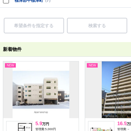
標津郡中標津町
（7）
希望条件を指定する
検索する
新着物件
NEW
NEW
5.9
16.5
万円
万
管理費:5,000円
管理費:－