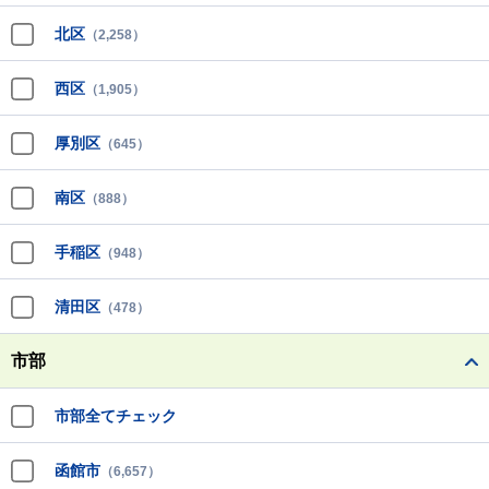
北区
（2,258）
西区
（1,905）
厚別区
（645）
南区
（888）
手稲区
（948）
清田区
（478）
市部
市部全てチェック
函館市
（6,657）