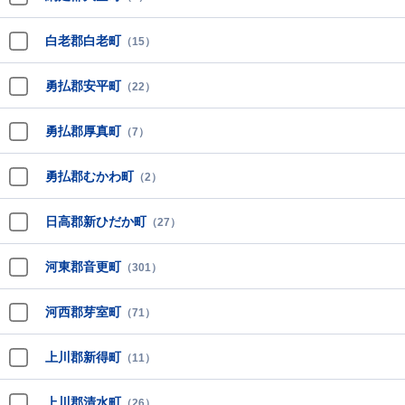
白老郡白老町
（15）
勇払郡安平町
（22）
勇払郡厚真町
（7）
勇払郡むかわ町
（2）
日高郡新ひだか町
（27）
河東郡音更町
（301）
河西郡芽室町
（71）
上川郡新得町
（11）
上川郡清水町
（26）