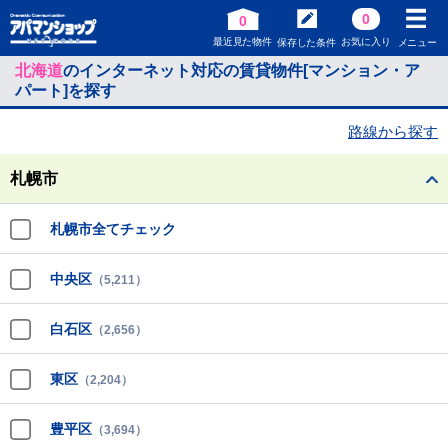
0
0
最近見た物件
お気に入り
保存した条件
メニュー
北海道
のインターネット対応の賃貸物件[マンション・ア
パート]を探す
路線から探す
札幌市
札幌市全てチェック
中央区
（5,211）
白石区
（2,656）
東区
（2,204）
豊平区
（3,694）