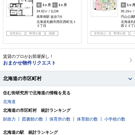
1ヶ月
1ヶ月
1ヶ
敷
礼
敷
34.92㎡
1LDK
95.19㎡
発寒南駅 徒歩7分
円山公園駅
北海道札幌市西区西町北１
北海道札
３丁目
西２３丁
女性安心
料理が楽
収納
女性安心
料理が楽
賃貸のプロがお部屋探し！
おまかせ物件リクエスト
北海道の市区町村
住む街研究所で北海道の情報を見る
北海道
北海道の市区町村 統計ランキング
財政力
図書館の数
保育所の数
体育館の数
小学校の数
北海道の駅 統計ランキング