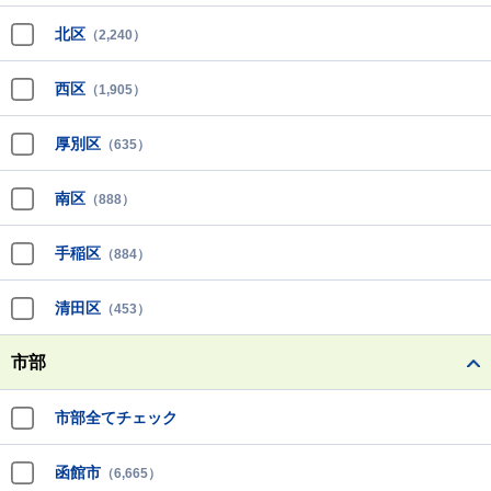
北区
（2,240）
西区
（1,905）
厚別区
（635）
南区
（888）
手稲区
（884）
清田区
（453）
市部
市部全てチェック
函館市
（6,665）