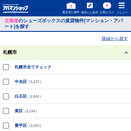
0
0
最近見た物件
お気に入り
保存した条件
メニュー
北海道
のシューズボックスの賃貸物件[マンション・アパ
ート]を探す
路線から探す
札幌市
札幌市全てチェック
中央区
（5,227）
白石区
（2,641）
東区
（2,154）
豊平区
（3,593）