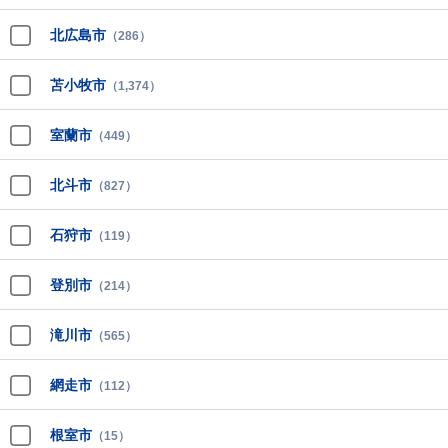
北広島市
（286）
苫小牧市
（1,374）
室蘭市
（449）
北斗市
（827）
石狩市
（119）
登別市
（214）
滝川市
（565）
網走市
（112）
根室市
（15）