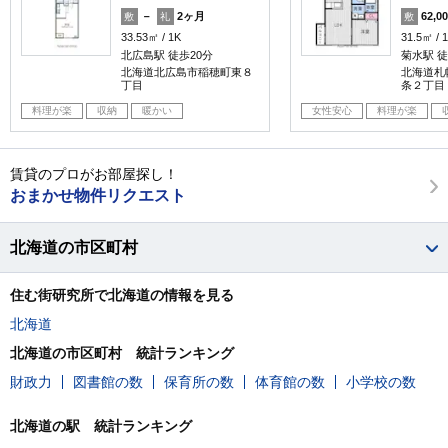
－
2ヶ月
62,0
敷
礼
敷
33.53㎡
1K
31.5㎡
北広島駅 徒歩20分
菊水駅 徒
北海道北広島市稲穂町東８
北海道札
丁目
条２丁目
料理が楽
収納
暖かい
女性安心
料理が楽
賃貸のプロがお部屋探し！
おまかせ物件リクエスト
北海道の市区町村
住む街研究所で北海道の情報を見る
北海道
北海道の市区町村 統計ランキング
財政力
図書館の数
保育所の数
体育館の数
小学校の数
北海道の駅 統計ランキング