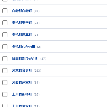
白老郡白老町
（16）
勇払郡安平町
（24）
勇払郡厚真町
（7）
勇払郡むかわ町
（2）
日高郡新ひだか町
（27）
河東郡音更町
（293）
河西郡芽室町
（64）
上川郡新得町
（10）
上川郡清水町
（22）