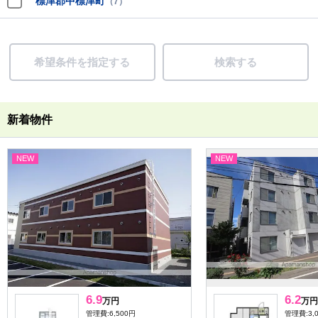
標津郡中標津町
（7）
希望条件を指定する
検索する
新着物件
NEW
NEW
6.9
6.2
万円
万円
管理費:6,500円
管理費:3,