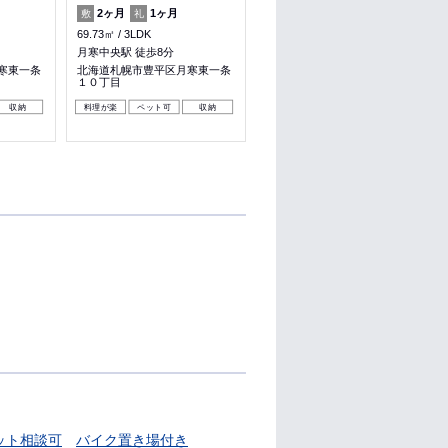
2ヶ月
1ヶ月
－
－
敷
礼
敷
礼
69.73㎡
3LDK
48.6㎡
2LDK
月寒中央駅 徒歩8分
手稲駅 バス16分 花川南８条３
丁目 徒歩5分
寒東一条
北海道札幌市豊平区月寒東一条
１０丁目
北海道石狩市花川南七条４丁目
収納
料理が楽
ペット可
収納
収納
ット相談可
バイク置き場付き