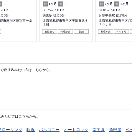
－
1ヶ月
－
2ヶ月
1ヶ月
礼
敷
礼
敷
礼
2LDK
36.75㎡
1LDK
87.01㎡
4LDK
徒歩3分
美園駅 徒歩5分
月寒中央駅 徒歩8分
幌市厚別区厚別西一条
北海道札幌市豊平区美園五条６
北海道札幌市豊平区月
丁目
１０丁目
女性安心
料理が楽
収納
料理が楽
ペット可
で絞り込みたい方はこちらから。
込みたい方はこちらから。
フローリング
駅近
バルコニー
オートロック
南向き
角部屋
ペ