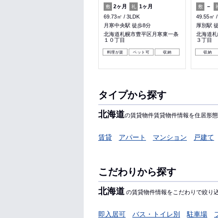
2ヶ月
1ヶ月
2ヶ月
1ヶ月
－
敷
礼
敷
礼
敷
87.01㎡
4LDK
69.73㎡
3LDK
49.55㎡
月寒中央駅 徒歩8分
月寒中央駅 徒歩8分
厚別駅 
北海道札幌市豊平区月寒東一条
北海道札幌市豊平区月寒東一条
北海道札
１０丁目
１０丁目
３丁目
料理が楽
ペット可
収納
料理が楽
ペット可
収納
収納
タイプから探す
北海道
の賃貸物件賃貸物件情報を住居形態
賃貸
アパート
マンション
戸建て
こだわりから探す
北海道
の賃貸物件情報をこだわりで絞り
即入居可
バス・トイレ別
駐車場