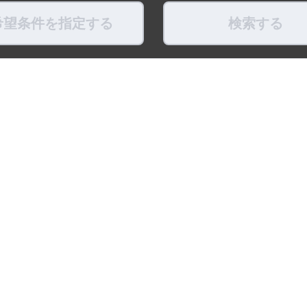
希望条件を指定する
検索する
県
福島県
東京都
神奈川県
埼玉県
千葉県
茨城県
栃木県
群馬県
新潟県
県
滋賀県
奈良県
和歌山県
鳥取県
島根県
岡山県
広島県
山口県
徳島県
ちょこポストします
お友だちになってね！
最新映像をお届
式アカウント
LINE公式アカウント
公式Youtube
トポリシー
プライバシーポリシー
ソーシャルメディアポリシー
リンク
※調査概要および調査方法 ：「賃貸住宅仲介業」
比較