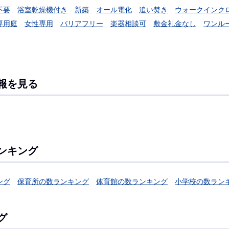
不要
浴室乾燥機付き
新築
オール電化
追い焚き
ウォークインク
専用庭
女性専用
バリアフリー
楽器相談可
敷金礼金なし
ワンル
報を見る
ンキング
ング
保育所の数ランキング
体育館の数ランキング
小学校の数ラン
グ