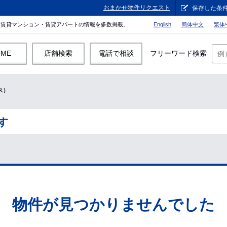
おまかせ物件リクエスト
保存した条
。賃貸マンション・賃貸アパートの情報を多数掲載。
English
簡体中文
繁体
OME
店舗検索
電話で相談
フリーワード検索
ス）
す
物件が見つかりませんでした