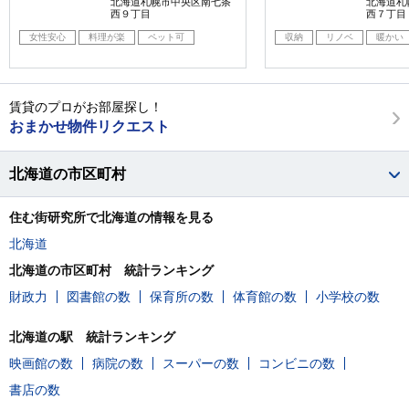
北海道札幌市中央区南七条
北海道札
西９丁目
西７丁目
女性安心
料理が楽
ペット可
収納
リノベ
暖かい
賃貸のプロがお部屋探し！
おまかせ物件リクエスト
北海道の市区町村
住む街研究所で北海道の情報を見る
北海道
北海道の市区町村 統計ランキング
財政力
図書館の数
保育所の数
体育館の数
小学校の数
北海道の駅 統計ランキング
映画館の数
病院の数
スーパーの数
コンビニの数
書店の数