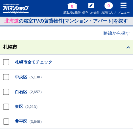
0
0
最近見た物件
お気に入り
保存した条件
メニュー
北海道
の浴室TVの賃貸物件[マンション・アパート]を探す
路線から探す
札幌市
札幌市全てチェック
中央区
（5,138）
白石区
（2,657）
東区
（2,213）
豊平区
（3,646）