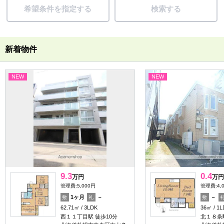
希望条件を指定する
検索する
新着物件
NEW
NEW
9.3
0.4
万円
万円
管理費:5,000円
管理費:4,
1ヶ月
－
－
敷
礼
敷
62.71㎡
3LDK
36㎡
1L
西１１丁目駅 徒歩10分
北１８条駅