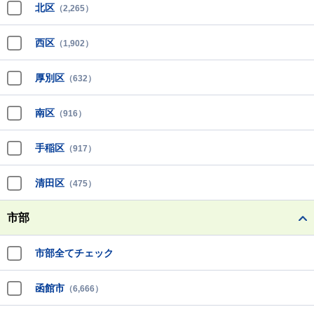
北区
（2,265）
西区
（1,902）
厚別区
（632）
南区
（916）
手稲区
（917）
清田区
（475）
市部
市部全てチェック
函館市
（6,666）