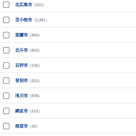
北広島市
（313）
苫小牧市
（1,381）
室蘭市
（454）
北斗市
（823）
石狩市
（130）
登別市
（212）
滝川市
（578）
網走市
（112）
根室市
（10）