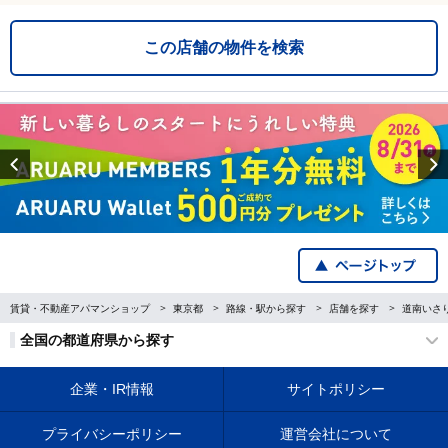
この店舗の物件を検索
Previous
賃貸・不動産アパマンショップ
東京都
路線・駅から探す
店舗を探す
道南いさ
全国の都道府県から探す
企業・IR情報
サイトポリシー
プライバシーポリシー
運営会社について