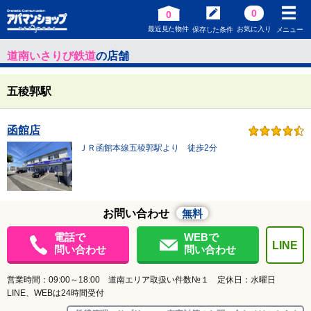
0
0
最近見た物件
お気に入り
保存した条件
メニュー
道南いさりび鉄道
の店舗
五稜郭駅
函館店
ＪＲ函館本線五稜郭駅より 徒歩2分
お問い合わせ
無料
電話で
WEBで
LINE
問い合わせ
問い合わせ
営業時間：09:00～18:00 道南エリア取扱い件数№１ 定休日：水曜日
LINE、WEBは24時間受付