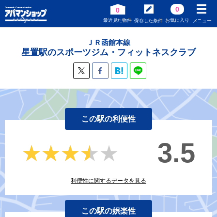
0
0
最近見た物件
お気に入り
保存した条件
メニュー
ＪＲ函館本線
星置駅のスポーツジム・フィットネスクラブ
この駅の利便性
3.5
★★★★★
★★★★★
利便性に関するデータを見る
この駅の娯楽性